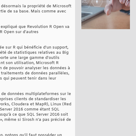
 désormais la propriété de Microsoft
partie de sa base. Mais comme avec
a expliqué que Revolution R Open va
 R Open sur d'autres
e sur R qui bénéficie d'un support,
iété de statistiques relatives au Big
porte une large gamme d'outils
ant son utilisation, Microsoft R
n de pouvoir analyser les données à
s traitements de données parallèles,
s qui peuvent tenir dans leur
s de données multiplateformes sur le
prises clients de standardiser les
works, Cloudera et MapR), Linux (Red
QL Server 2016 comme étant SQL
usqu'à ce que SQL Server 2016 soit
, même si Sirosh n'a pas précisé de
, notons qu'il faut posséder un