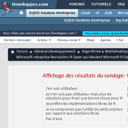
FORUMS
TUTORIELS
FAQ
DI/DSI Solutions d'entreprise
Cloud
IA
ALM
Micros
DI/DSI Solutions d'entreprise
Big Dat
Vous n'êtes pas encore inscrit sur Developpez.com ?
Inscrivez-vous gratuitem
Derniers messages
Actions
Réseau social
Blogs
Agenda
Chat
Forum
Général Développement
Algorithme & Mathématiqu
Microsoft rebaptise Revolution R Open qui devient Microsoft R O
Affichage des résultats du sondage:
J'en suis utilisateur
Je n'en suis pas utilisateur mais plus de
solutions pour R est une bonne chose pour R
Je préfère les implémentations libres de R
Je ne comprends pas l'utilité de cette solution
par rapport aux solutions libres
Pas d'avis