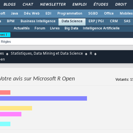
BLOGS
CHAT
NEWSLETTER
EMPLOI
ÉTUDES
DROIT
oft
Java
Dév. Web
EDI
Programmation
SGBD
Office
Mobiles
a
BPM
Business Intelligence
Data Science
ERP / PGI
CRM
SAS
Actualités
Forum
Livres
Big Data
Intelligence Artificielle
ent !
Règles
es
Statistiques, Data Mining et Data Science
R
pen
Votre avis sur Microsoft R Open
Votants
1