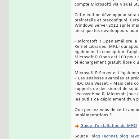
compte Microsoft) via Visual Stu
Cette édition développeur sera
préinstallé et préconfiguré. Ce
Windows Server 2012 sur le marc
ainsi que les développeurs pour
« Microsoft R Open améliore la 
Kernel Libraries (MKL) qui apport
également la conception d'appli
Microsoft R Open est 100 pour c
téléchargement gratuit, libre d'u
Microsoft R Server est égaleme
« Les analyses avancées et prédi
l'IDC Dan Vesset. « Mais cela c
supports de décision et de solut
l'écosystème R, Microsoft joue 
les outils de déploiement d'un pl
Que pensez-vous de cette annon
implémentations ?
Guide d'installation de MRO
Source :
blog Technet
,
blog Revo