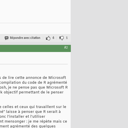
Répondre avec citation
6
1
#2
is de lire cette annonce de Microsoft
e-compilation du code de R agrémenté
rosh, je ne pense pas que Microsoft R
k objectif permettant de le penser
celles et ceux qui travaillent sur le
hé" laisse à penser que R serait à
 l'installer et l'utiliser
ent mensonger : je me répète mais ce
èrement agrémenté des quelques