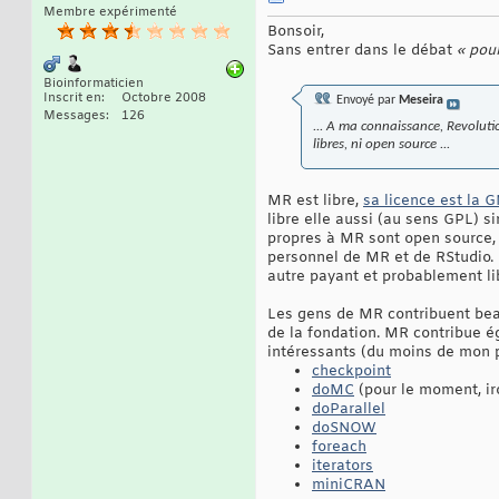
Membre expérimenté
Bonsoir,
Sans entrer dans le débat
« pou
Bioinformaticien
Inscrit en
Octobre 2008
Envoyé par
Meseira
Messages
126
... A ma connaissance, Revoluti
libres, ni open source ...
MR est libre,
sa licence est la
libre elle aussi (au sens GPL) s
propres à MR sont open source, t
personnel de MR et de RStudio. 
autre payant et probablement li
Les gens de MR contribuent beau
de la fondation. MR contribue é
intéressants (du moins de mon p
checkpoint
doMC
(pour le moment, i
doParallel
doSNOW
foreach
iterators
miniCRAN