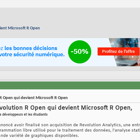
ient Microsoft R Open
 R Open qui devient Microsoft R Open
volution R Open qui devient Microsoft R Open,
es développeurs et les étudiants
annoncé avoir finalisé son acquisition de Revolution Analytics, une en
ammation libre utilisé pour le traitement des données, l'analyse stat
ande variété de graphiques disponibles.