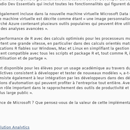
dio Dev Essentials qui inclut toutes les fonctionnalités qui figurent 
 également incluse dans la nouvelle machine virtuelle Microsoft Da
tte machine virtuelle est décrite comme étant « une image personnalis
hé Azure contenant plusieurs outils populaires qui peuvent être util
 des analyses avancées ».
performance de R avec des calculs optimisés pour les processeurs mul
ent une grande vitesse, en particulier dans des calculs orientés matric
cations R fiables sur Windows, Mac et Linux en simplifiant la gestio
ent compatible avec tous les scripts et package R et, tout comme R, i
tilisation et de partage ».
nt disponible pour les élèves pour un usage académique au travers
ctives consistent à développer et tester de nouveaux modèles », a-t-il
onsiste également à leur intégration par les développeurs dans des d
ions d'automation qui peuvent profiter à l'entreprise tout entière. Ave
un rôle important dans le rapprochement des outils de productivité et
us large public ».
ce de Microsoft ? Que pensez-vous de la valeur de cette implémenta
lution Analytics