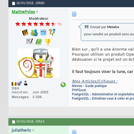
16/01/2016,
10h00
MaitrePylos
Modérateur
Envoyé par
Meseira
pour vendre un produit sans au
Bien sur , qu'il a une énorme va
Pourquoi utiliser un produit O
dédouaner si le projet est un é
Il faut toujours viser la lune, c
Mes Articles/Critiques :
Merise - Guide pratique
DBA
PHPExcel
Inscrit en
Juin 2005
PostgreSQL : Administration et exploitati
Messages
5 506
PostgreSQL : Entraînez-vous à créer et p
19/01/2016,
19h53
juliatheric