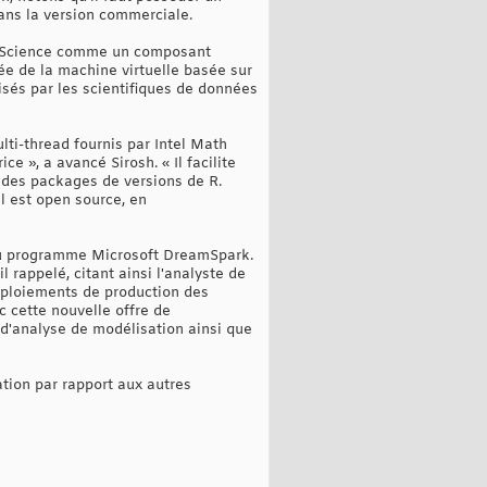
dans la version commerciale.
ta Science comme un composant
ée de la machine virtuelle basée sur
isés par les scientifiques de données
ti-thread fournis par Intel Math
e », a avancé Sirosh. « Il facilite
n des packages de versions de R.
l est open source, en
 du programme Microsoft DreamSpark.
 rappelé, citant ainsi l'analyste de
éploiements de production des
c cette nouvelle offre de
 d'analyse de modélisation ainsi que
tion par rapport aux autres