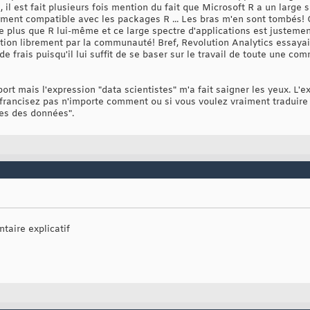
n, il est fait plusieurs fois mention du fait que Microsoft R a un large 
otalement compatible avec les packages R ... Les bras m'en sont tombés
e plus que R lui-même et ce large spectre d'applications est justemen
tion librement par la communauté! Bref, Revolution Analytics essayait 
de frais puisqu'il lui suffit de se baser sur le travail de toute une 
ort mais l'expression "data scientistes" m'a fait saigner les yeux. L'e
francisez pas n'importe comment ou si vous voulez vraiment traduire c
es des données".
taire explicatif