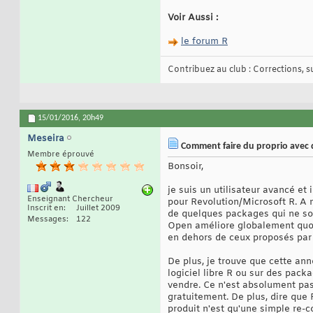
Voir Aussi :
le forum R
Contribuez au club : Corrections, sug
15/01/2016,
20h49
Meseira
Comment faire du proprio avec du
Membre éprouvé
Bonsoir,
je suis un utilisateur avancé et 
Enseignant Chercheur
pour Revolution/Microsoft R. A 
Inscrit en
Juillet 2009
de quelques packages qui ne son
Messages
122
Open améliore globalement quoi 
en dehors de ceux proposés par 
De plus, je trouve que cette ann
logiciel libre R ou sur des pack
vendre. Ce n'est absolument pas l
gratuitement. De plus, dire que
produit n'est qu'une simple re-