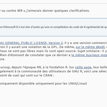
r ou contre MR »
, j'aimerais donner quelques clarifications.
on/Microsoft R n'est rien d'autre qu'une re-compilation du code de R agrémenté de q
 GNU GENERAL PUBLIC LICENSE, Version 2
. Il y a une version commerc
inon il y aurait une violation de la GPL. De même,
sur le même dépôt
,
ous ne sont pas libres mais ils sont open source. Sujet similaire : il 
Rien d'étonnant de constater que ce dernier a
le même
business mod
bre.
coup, depuis l'époque RR, à la fondation R. Sur
cette page
, leur boî
galement à la communauté des utilisateurs de GNU R, voici une séle
oint de vue) qui sont sur le CRAN :
roniquement disponible uniquement pour les UNIX/Linux)