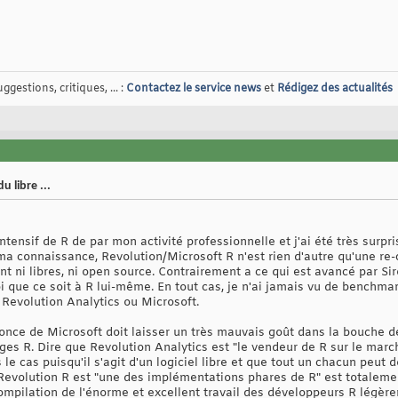
gestions, critiques, ... :
Contactez le service news
et
Rédigez des actualités
 libre ...
intensif de R de par mon activité professionnelle et j'ai été très surpr
ma connaissance, Revolution/Microsoft R n'est rien d'autre qu'une r
t ni libres, ni open source. Contrairement a ce qui est avancé par Si
que ce soit à R lui-même. En tout cas, je n'ai jamais vu de benchmar
Revolution Analytics ou Microsoft.
once de Microsoft doit laisser un très mauvais goût dans la bouche de 
ages R. Dire que Revolution Analytics est "le vendeur de R sur le marc
e cas puisqu'il s'agit d'un logiciel libre et que tout un chacun peut donc
 Revolution R est "une des implémentations phares de R" est totalem
compilation de l'énorme et excellent travail des développeurs R lég