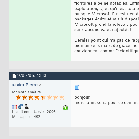
fioritures à peine notables. Enfi
exploration, ...) et qu'il est t
puisque Microsoft R n'est rien d
packages écrits et mis à disposi
Microsoft prend la relève à peu 
sans aucune valeur ajoutée!
Dernier point qui n'a pas de rapp
bien un sens mais, de grâce, ne 
conviennent comme "scientifiqu
16/01/2016,
09h13
xavier-Pierre
Membre émérite
bonjour,
merci à meseira pour ce commen
Inscrit en
Janvier 2006
Messages
492