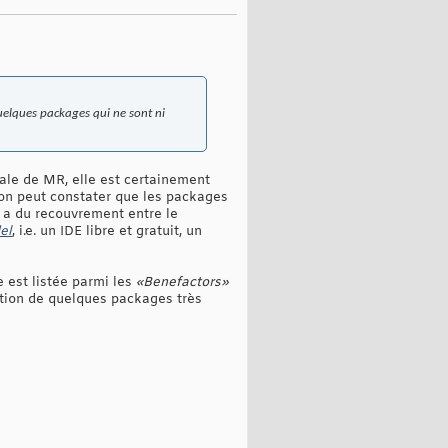
uelques packages qui ne sont ni
iale de MR, elle est certainement
 on peut constater que les packages
y a du recouvrement entre le
el
, i.e. un IDE libre et gratuit, un
te est listée parmi les
«Benefactors»
ction de quelques packages très