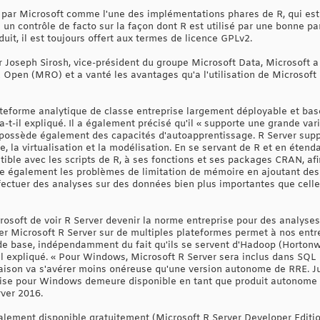
par Microsoft comme l'une des implémentations phares de R, qui est
e un contrôle de facto sur la façon dont R est utilisé par une bonne 
uit, il est toujours offert aux termes de licence GPLv2.
ar Joseph Sirosh, vice-président du groupe Microsoft Data, Microsoft 
 Open (MRO) et a vanté les avantages qu'a l'utilisation de Microsoft
ateforme analytique de classe entreprise largement déployable et basé
 a-t-il expliqué. Il a également précisé qu'il « supporte une grande var
 possède également des capacités d'autoapprentissage. R Server sup
yse, la virtualisation et la modélisation. En se servant de R et en étend
ble avec les scripts de R, à ses fonctions et ses packages CRAN, afi
rrige également les problèmes de limitation de mémoire en ajoutant de
ffectuer des analyses sur des données bien plus importantes que celle
crosoft de voir R Server devenir la norme entreprise pour des analyse
r Microsoft R Server sur de multiples plateformes permet à nos entre
de base, indépendamment du fait qu'ils se servent d'Hadoop (Horton
-il expliqué. « Pour Windows, Microsoft R Server sera inclus dans S
naison va s'avérer moins onéreuse qu'une version autonome de RRE. J
rise pour Windows demeure disponible en tant que produit autonome »
rver 2016.
lement disponible gratuitement (Microsoft R Server Developer Edition