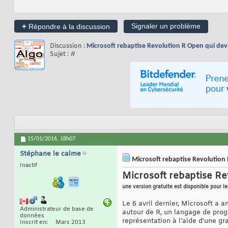
+
Signaler un problème
Répondre à la discussion
Discussion :
Microsoft rebaptise Revolution R Open qui dev
Sujet :
R
15/01/2016,
18h07
Stéphane le calme
Microsoft rebaptise Revolution
Inactif
Microsoft rebaptise Re
une version gratuite est disponible pour l
Le 6 avril dernier, Microsoft a 
Administrateur de base de
autour de R, un langage de progr
données
représentation à l'aide d'une gr
Inscrit en
Mars 2013