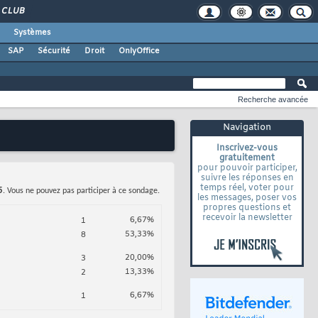
CLUB
Systèmes
SAP
Sécurité
Droit
OnlyOffice
Recherche avancée
Navigation
Inscrivez-vous
gratuitement
pour pouvoir participer,
suivre les réponses en
temps réel, voter pour
5
. Vous ne pouvez pas participer à ce sondage.
les messages, poser vos
propres questions et
recevoir la newsletter
6,67%
1
53,33%
8
20,00%
3
13,33%
2
6,67%
1