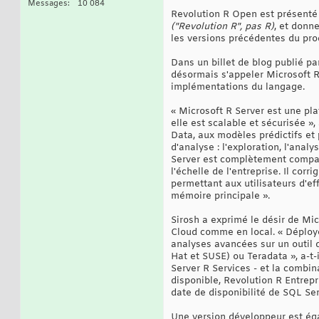
Messages
10 084
Revolution R Open est présenté 
("Revolution R", pas R)
, et donn
les versions précédentes du prod
Dans un billet de blog publié p
désormais s'appeler Microsoft R
implémentations du langage.
« Microsoft R Server est une pl
elle est scalable et sécurisée »,
Data, aux modèles prédictifs et
d'analyse : l'exploration, l'anal
Server est complètement compati
l'échelle de l'entreprise. Il co
permettant aux utilisateurs d'e
mémoire principale ».
Sirosh a exprimé le désir de Mi
Cloud comme en local. « Déploye
analyses avancées sur un outil 
Hat et SUSE) ou Teradata », a-t
Server R Services - et la combi
disponible, Revolution R Entrep
date de disponibilité de SQL Se
Une version développeur est éga