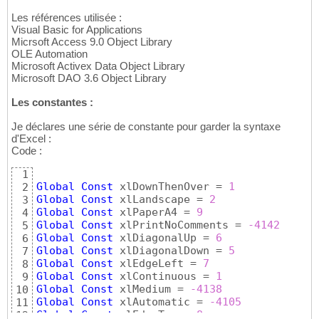
Les références utilisée :
Visual Basic for Applications
Micrsoft Access 9.0 Object Library
OLE Automation
Microsoft Activex Data Object Library
Microsoft DAO 3.6 Object Library
Les constantes :
Je déclares une série de constante pour garder la syntaxe
d'Excel :
Code :
1
Global
Const
 xlDownThenOver = 
1
2
Global
Const
 xlLandscape = 
2
3
Global
Const
 xlPaperA4 = 
9
4
Global
Const
 xlPrintNoComments = 
-4142
5
Global
Const
 xlDiagonalUp = 
6
6
Global
Const
 xlDiagonalDown = 
5
7
Global
Const
 xlEdgeLeft = 
7
8
Global
Const
 xlContinuous = 
1
9
Global
Const
 xlMedium = 
-4138
10
Global
Const
 xlAutomatic = 
-4105
11
Global
Const
 xlEdgeTop = 
8
12