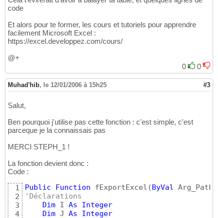
With
 ExcelSheet.cells
(
J
59
code
                        .Value = 
"'"
 & Form
60
                        .Font.Size = 
6
61
Et alors pour te former, les cours et tutoriels pour apprendre
                        .HorizontalAlignmen
62
facilement Microsoft Excel :
End
With
63
https://excel.developpez.com/cours/
64
'cadre + couleur des titres
65
@+
66
0
0
'with = la zone tableau
67
68
Muhad'hib
,
le 12/01/2006 à 15h25
#3
With
 ExcelSheet.Ran
69
                            .Borders
(
xlInsi
70
Salut,
                            .Borders
(
xlInsi
71
                            .Borders
(
xlEdge
72
Ben pourquoi j'utilise pas cette fonction : c'est simple, c'est
                            .Borders
(
xlEdge
73
parceque je la connaissais pas
                            .Borders
(
xlEdge
74
                            .Borders
(
xlEdge
75
MERCI STEPH_1 !
End
With
76
77
La fonction devient donc :
With
 ExcelSheet.Range
(
E
78
Code :
                        .Interior.ColorInde
79
                        .Borders
(
xlEdgeBott
80
Public
Function
 fExportExcel
(
ByVal
 Arg_Path 
1
End
With
81
'Déclarations
2
End
If
82
Dim
 I 
As
Integer
3
End
If
83
Dim
 J 
As
Integer
4