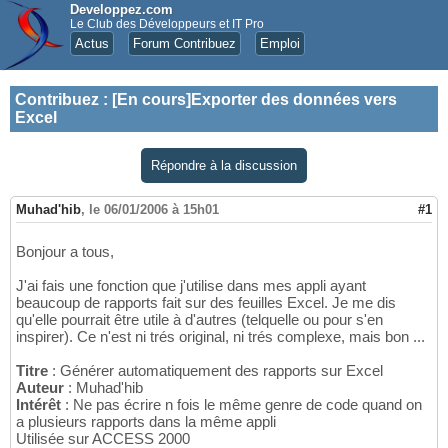
Developpez.com
Le Club des Développeurs et IT Pro
Actus
Forum Contribuez
Emploi
Contribuez
:
[En cours]Exporter des données vers
Excel
Répondre à la discussion
Muhad'hib
,
le 06/01/2006 à 15h01
#1
Bonjour a tous,
J'ai fais une fonction que j'utilise dans mes appli ayant
beaucoup de rapports fait sur des feuilles Excel. Je me dis
qu'elle pourrait être utile à d'autres (telquelle ou pour s'en
inspirer). Ce n'est ni trés original, ni trés complexe, mais bon ...
Titre
: Générer automatiquement des rapports sur Excel
Auteur
: Muhad'hib
Intérêt
: Ne pas écrire n fois le même genre de code quand on
a plusieurs rapports dans la même appli
Utilisée sur ACCESS 2000