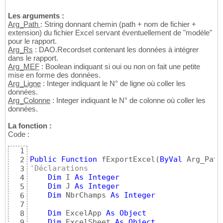
Global
Const
 xlEdgeBottom = 
9
13
Global
Const
 xlEdgeRight = 
10
14
Les arguments :
Global
Const
 xlHairline = 
1
Arg_Path
15
: String donnant chemin (path + nom de fichier +
extension) du fichier Excel servant éventuellement de "modèle"
Global
Const
 xlInsideVertical = 
11
16
pour le rapport.
Global
Const
 xlInsideHorizontal = 
12
17
Arg_Rs
: DAO.Recordset contenant les données à intégrer
Global
Const
 xlNone = 
-4142
18
dans le rapport.
Global
Const
 xlThin = 
2
19
Arg_MEF
: Boolean indiquant si oui ou non on fait une petite
Global
Const
 xlWorksheet = 
-4167
20
mise en forme des données.
Global
Const
 xlRight = 
-4152
21
Arg_Ligne
: Integer indiquant le N° de ligne où coller les
données.
Arg_Colonne
: Integer indiquant le N° de colonne où coller les
données.
La fonction :
Code :
1
Public
Function
 fExportExcel
(
ByVal
 Arg_Path
2
'Déclarations
3
Dim
 I 
As
Integer
4
Dim
 J 
As
Integer
5
Dim
 NbrChamps 
As
Integer
6
7
Dim
 ExcelApp 
As
Object
8
Dim
 ExcelSheet 
As
Object
9