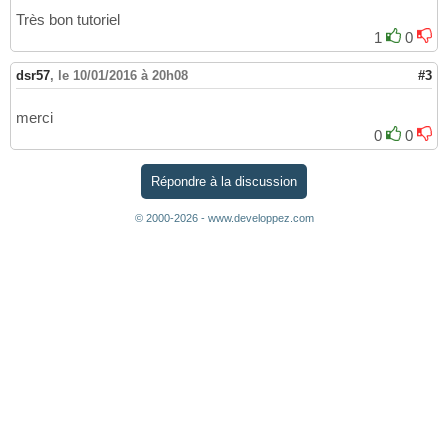
Très bon tutoriel
1
0
dsr57
,
le 10/01/2016 à 20h08
#3
merci
0
0
Répondre à la discussion
© 2000-2026 - www.developpez.com