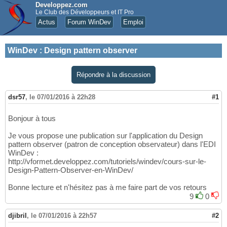
Developpez.com
Le Club des Développeurs et IT Pro
Actus
Forum WinDev
Emploi
WinDev
:
Design pattern observer
Répondre à la discussion
dsr57
,
le 07/01/2016 à 22h28
#1
Bonjour à tous
Je vous propose une publication sur l'application du Design
pattern observer (patron de conception observateur) dans l'EDI
WinDev :
http://vformet.developpez.com/tutoriels/windev/cours-sur-le-
Design-Pattern-Observer-en-WinDev/
Bonne lecture et n'hésitez pas à me faire part de vos retours
9
0
djibril
,
le 07/01/2016 à 22h57
#2