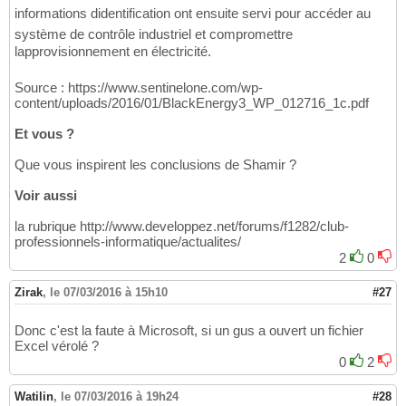
informations didentification ont ensuite servi pour accéder au
système de contrôle industriel et compromettre
lapprovisionnement en électricité.
Source : https://www.sentinelone.com/wp-
content/uploads/2016/01/BlackEnergy3_WP_012716_1c.pdf
Et vous ?
Que vous inspirent les conclusions de Shamir ?
Voir aussi
la rubrique http://www.developpez.net/forums/f1282/club-
professionnels-informatique/actualites/
2
0
Zirak
,
le 07/03/2016 à 15h10
#27
Donc c'est la faute à Microsoft, si un gus a ouvert un fichier
Excel vérolé ?
0
2
Watilin
,
le 07/03/2016 à 19h24
#28