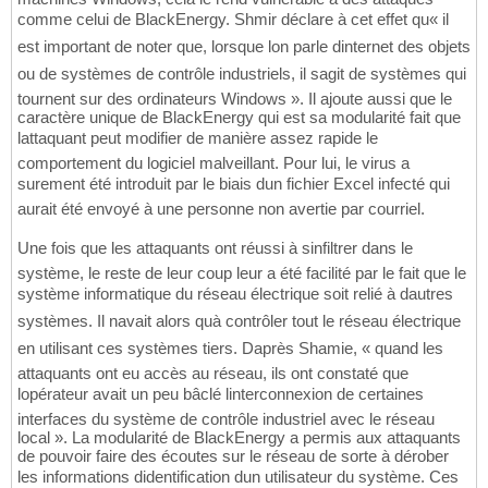
comme celui de BlackEnergy. Shmir déclare à cet effet qu« il
est important de noter que, lorsque lon parle dinternet des objets
ou de systèmes de contrôle industriels, il sagit de systèmes qui
tournent sur des ordinateurs Windows ». Il ajoute aussi que le
caractère unique de BlackEnergy qui est sa modularité fait que
lattaquant peut modifier de manière assez rapide le
comportement du logiciel malveillant. Pour lui, le virus a
surement été introduit par le biais dun fichier Excel infecté qui
aurait été envoyé à une personne non avertie par courriel.
Une fois que les attaquants ont réussi à sinfiltrer dans le
système, le reste de leur coup leur a été facilité par le fait que le
système informatique du réseau électrique soit relié à dautres
systèmes. Il navait alors quà contrôler tout le réseau électrique
en utilisant ces systèmes tiers. Daprès Shamie, « quand les
attaquants ont eu accès au réseau, ils ont constaté que
lopérateur avait un peu bâclé linterconnexion de certaines
interfaces du système de contrôle industriel avec le réseau
local ». La modularité de BlackEnergy a permis aux attaquants
de pouvoir faire des écoutes sur le réseau de sorte à dérober
les informations didentification dun utilisateur du système. Ces