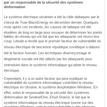
par un responsable de la sécurité des systèmes
dinformation
Le système électrique ukrainien a été la cible dattaques par le
cheval de Troie BlackEnergy en décembre dernier. Quelques
mois après ces incidents, les causes de lattaque ont été
étudiées de long en large pour essayer de déterminer les points
faibles du réseau qui ont fait que les attaquants ont réussi leur
coup. Létude a révélé que le premier facteur de vulnérabilité du
réseau électrique de lancienne république soviétique a dabord
été le facteur humain. Les techniques dhameçonnage et
dingénierie sociale ont été utilisés par les attaquants pour
sintroduire dans le système informatique qui pilote le réseau
électrique.
Cependant, il y a un autre facteur qui peut expliquer la
vulnérabilité du système informatique contrôlant le réseau
électrique en Ukraine, le système dexploitation Windows. En
effet, selon le responsable de la sécurité des systèmes
dinformation de SentinelOne, Ehud Shamir, le fait que le
système informatique du réseau électrique tourne sur des
machines Windows, cela le rend vulnérable à des attaques