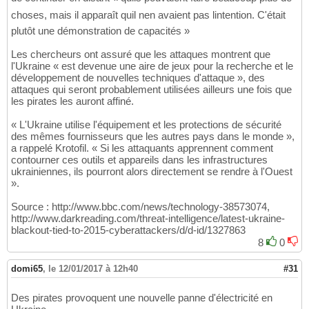
choses, mais il apparaît quil nen avaient pas lintention. C'était
plutôt une démonstration de capacités »
Les chercheurs ont assuré que les attaques montrent que
l'Ukraine « est devenue une aire de jeux pour la recherche et le
développement de nouvelles techniques d'attaque », des
attaques qui seront probablement utilisées ailleurs une fois que
les pirates les auront affiné.
« L'Ukraine utilise l'équipement et les protections de sécurité
des mêmes fournisseurs que les autres pays dans le monde »,
a rappelé Krotofil. « Si les attaquants apprennent comment
contourner ces outils et appareils dans les infrastructures
ukrainiennes, ils pourront alors directement se rendre à l'Ouest
».
Source : http://www.bbc.com/news/technology-38573074,
http://www.darkreading.com/threat-intelligence/latest-ukraine-
blackout-tied-to-2015-cyberattackers/d/d-id/1327863
8
0
domi65
,
le 12/01/2017 à 12h40
#31
Des pirates provoquent une nouvelle panne d'électricité en