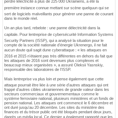
perdre lélectricité à plus de 225 000 Ukrainiens, a été la
première instance connue mettant sur scène quelquun qui se
sert de logiciels malveillants pour générer une panne de courant
dans le monde réel.
Un an plus tard, rebelote : une panne délectricité dans la
capitale. Pour lentreprise de cybersécurité Information Systems
Security Partners (ISSP), qui a analysé la situation pour le
compte de la société nationale d'énergie Ukrenergo, il ne fait
aucun doute quil sagit dune cyberattaque : « les attaques en
2016 et 2015 n'étaient pas très différentes en dehors du fait que
les attaques de 2016 sont devenues plus complexes et
beaucoup mieux organisées », a assuré Oleksii Yasnskiy,
responsable des laboratoires de l'ISSP.
Mais lentreprise va plus loin et pense également que cette
attaque pourrait être liée à une série d'autres attaques qui ont
frappé d'autres cibles ukrainiennes de grande valeur dans les
secteurs commerciaux et gouvernementaux comme le
système ferroviaire national, plusieurs ministères et un fonds de
pension national. Les attaques ont commencé le 6 décembre et
ont duré jusqu'au 20 décembre. Les sites du ministère des
finances et du trésor public ont été bloqués pendant deux jours,
daprès un média local. Ce dernier a également rapporté que les