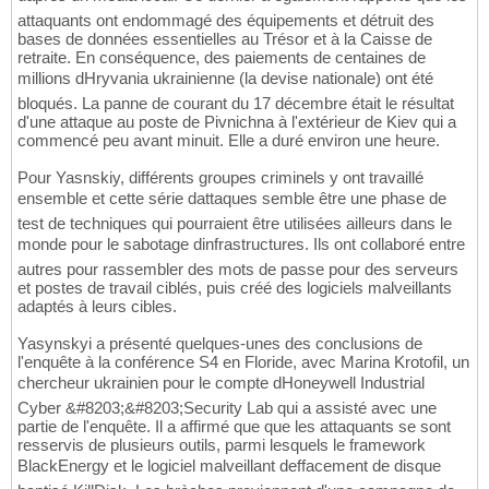
attaquants ont endommagé des équipements et détruit des
bases de données essentielles au Trésor et à la Caisse de
retraite. En conséquence, des paiements de centaines de
millions dHryvania ukrainienne (la devise nationale) ont été
bloqués. La panne de courant du 17 décembre était le résultat
d'une attaque au poste de Pivnichna à l'extérieur de Kiev qui a
commencé peu avant minuit. Elle a duré environ une heure.
Pour Yasnskiy, différents groupes criminels y ont travaillé
ensemble et cette série dattaques semble être une phase de
test de techniques qui pourraient être utilisées ailleurs dans le
monde pour le sabotage dinfrastructures. Ils ont collaboré entre
autres pour rassembler des mots de passe pour des serveurs
et postes de travail ciblés, puis créé des logiciels malveillants
adaptés à leurs cibles.
Yasynskyi a présenté quelques-unes des conclusions de
l'enquête à la conférence S4 en Floride, avec Marina Krotofil, un
chercheur ukrainien pour le compte dHoneywell Industrial
Cyber &#8203;&#8203;Security Lab qui a assisté avec une
partie de l'enquête. Il a affirmé que que les attaquants se sont
resservis de plusieurs outils, parmi lesquels le framework
BlackEnergy et le logiciel malveillant deffacement de disque