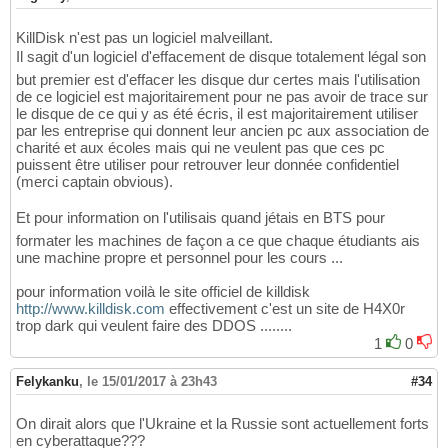
KillDisk n'est pas un logiciel malveillant.
Il sagit d'un logiciel d'effacement de disque totalement légal son
but premier est d'effacer les disque dur certes mais l'utilisation
de ce logiciel est majoritairement pour ne pas avoir de trace sur
le disque de ce qui y as été écris, il est majoritairement utiliser
par les entreprise qui donnent leur ancien pc aux association de
charité et aux écoles mais qui ne veulent pas que ces pc
puissent être utiliser pour retrouver leur donnée confidentiel
(merci captain obvious).
Et pour information on l'utilisais quand jétais en BTS pour
formater les machines de façon a ce que chaque étudiants ais
une machine propre et personnel pour les cours ...
pour information voilà le site officiel de killdisk
http://www.killdisk.com
effectivement c'est un site de H4X0r
trop dark qui veulent faire des DDOS ........
1
0
Felykanku
,
le 15/01/2017 à 23h43
#34
On dirait alors que l'Ukraine et la Russie sont actuellement forts
en cyberattaque???