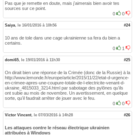
Pas que je remette en doute, mais j'aimerais bien avoir tes
sources sur ce point.
0
0
Saiya
,
le 16/01/2016 à 10h56
#24
10 ans de tole dans une cage ukrainienne sa fera du bien a
certains.
0
1
domi65
,
le 19/01/2016 à 11h30
#25
On dirait bien une réponse de la Crimée (donc de la Russie) à la
http://www.lemonde.fr/europe/article/2015/11/22/etat-d-urgence-
en-crimee-apres-une-coupure-totale-de-l-electricite-venant-d-
ukraine_4815033_3214.html par sabotage des pylônes qu'ils
ont subie au mois de novembre. Un avertissement, en quelque
sorte, qu'il faudrait arrêter de jouer avec le feu.
0
0
Victor Vincent
,
le 07/03/2016 à 14h28
#26
Les attaques contre le réseau électrique ukrainien
attribuées à Windows