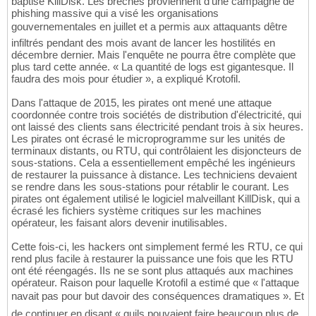
baptisé KillDisk. Les brèches proviennent d'une campagne de
phishing massive qui a visé les organisations
gouvernementales en juillet et a permis aux attaquants dêtre
infiltrés pendant des mois avant de lancer les hostilités en
décembre dernier. Mais l'enquête ne pourra être complète que
plus tard cette année. « La quantité de logs est gigantesque. Il
faudra des mois pour étudier », a expliqué Krotofil.
Dans l'attaque de 2015, les pirates ont mené une attaque
coordonnée contre trois sociétés de distribution d'électricité, qui
ont laissé des clients sans électricité pendant trois à six heures.
Les pirates ont écrasé le microprogramme sur les unités de
terminaux distants, ou RTU, qui contrôlaient les disjoncteurs de
sous-stations. Cela a essentiellement empêché les ingénieurs
de restaurer la puissance à distance. Les techniciens devaient
se rendre dans les sous-stations pour rétablir le courant. Les
pirates ont également utilisé le logiciel malveillant KillDisk, qui a
écrasé les fichiers système critiques sur les machines
opérateur, les faisant alors devenir inutilisables.
Cette fois-ci, les hackers ont simplement fermé les RTU, ce qui
rend plus facile à restaurer la puissance une fois que les RTU
ont été réengagés. IIs ne se sont plus attaqués aux machines
opérateur. Raison pour laquelle Krotofil a estimé que « l'attaque
navait pas pour but davoir des conséquences dramatiques ». Et
de continuer en disant « quils pouvaient faire beaucoup plus de