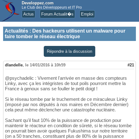
Developpez.com
Le Club des Développeurs et IT Pro
Actus
Forum Actualit�s
Emploi
Actualités
:
Des hackeurs utilisent un malware pour
faire tomber le réseau électrique
Répondre à la discussion
dlandelle
,
le 14/01/2016 à 10h59
#21
@psychadelic : Vivement l'arrivée en masse des compteurs
Linky, avec ça les intégristes de tout poils pourront mettre la
France à genoux sans se fouller le petit doigt !
Si le réseau tombe par le truchement de ce miraculeux Linky
(imposé par nos députés à nos maires en Décembre dernier)
cela peut même déclencher une catastrophe nucléaire.
Sachant qu'il faut 10% de la puissance de production pour
maintenir le réacteur en condition de sûreté, si le réseau tombe
on pourrait bien avoir quelques Fukushima sur notre territoire
(on a 50 tranches, constituant plus de 80% de la puissance