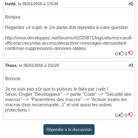
Invité
,
le 06/01/2016 à 17h34
#2
Bonjour,
Regardez ce sujet, le 1re partie doit répondre à votre question
http://www.developpez.net/forums/d1025871/logiciels/microsoft-
office/access/vba-access/desactiver-messages-demandant-
confirmer-suppressions-donnees-tables/
0
0
Theze
,
le 06/01/2016 à 21h29
#3
Bonsoir,
Je ne suis pas sûr que tu puisses le faire par code !
Sinon, Onglet "Développeur" --> partie "Code" --> "Sécurité des
macros" --> "Paramètres des macros" --> "Activer toutes les
macros (non recommandé...)" et voir aussi les autres
protections !
0
0
Répondre à la discussion