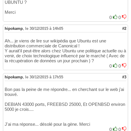
UBUNTU ?
Merci
0
0
hipokamp
,
le 30/12/2015 à 14h05
#2
Ah... je viens de lire sur wikipédia que Ubuntu est une
distribution commerciale de Canonical !
Y aurait'il peut-être alors chez Ubuntu une politique actuelle ou à
venir, de choix technologique influencé par le marché ( Avec de
la récupération de données un jour prochain ) ?
0
0
hipokamp
,
le 30/12/2015 à 17h55
#3
Bon pas la peine de me répondre... en cherchant sur le web j'ai
trouvé.
DEBIAN 43000 ports, FREEBSD 25000, Et OPENBSD environ
5000 je crois....
J'ai ma réponse... désolé pour la gène. Merci
0
0