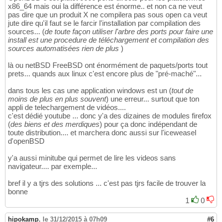
x86_64 mais oui la différence est énorme.. et non ca ne veut
pas dire que un produit X ne compilera pas sous open ca veut
jute dire qu'il faut se le farcir l'installation par compilation des
sources... (
de toute façon utiliser l'arbre des ports pour faire une
install est une procedure de téléchargement et compilation des
sources automatisées rien de plus
)
là ou netBSD FreeBSD ont énormément de paquets/ports tout
prets... quands aux linux c'est encore plus de "pré-maché"...
dans tous les cas une application windows est un (
tout de
moins de plus en plus souvent
) une erreur... surtout que ton
appli de telechargement de vidéos....
c'est dédié youtube ... donc y'a des dizaines de modules firefox
(
des biens et des merdiques
) pour ça donc indépendant de
toute distribution.... et marchera donc aussi sur l'iceweasel
d'openBSD
y'a aussi minitube qui permet de lire les videos sans
navigateur.... par exemple...
bref il y a tjrs des solutions ... c'est pas tjrs facile de trouver la
bonne
1
0
hipokamp
,
le 31/12/2015 à 07h09
#6