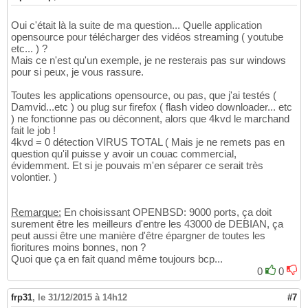
Oui c'était là la suite de ma question... Quelle application
opensource pour télécharger des vidéos streaming ( youtube
etc... ) ?
Mais ce n'est qu'un exemple, je ne resterais pas sur windows
pour si peux, je vous rassure.
Toutes les applications opensource, ou pas, que j'ai testés (
Damvid...etc ) ou plug sur firefox ( flash video downloader... etc
) ne fonctionne pas ou déconnent, alors que 4kvd le marchand
fait le job !
4kvd = 0 détection VIRUS TOTAL ( Mais je ne remets pas en
question qu'il puisse y avoir un couac commercial,
évidemment. Et si je pouvais m'en séparer ce serait très
volontier. )
Remarque:
En choisissant OPENBSD: 9000 ports, ça doit
surement être les meilleurs d'entre les 43000 de DEBIAN, ça
peut aussi être une manière d'être épargner de toutes les
fioritures moins bonnes, non ?
Quoi que ça en fait quand même toujours bcp...
0
0
frp31
,
le 31/12/2015 à 14h12
#7