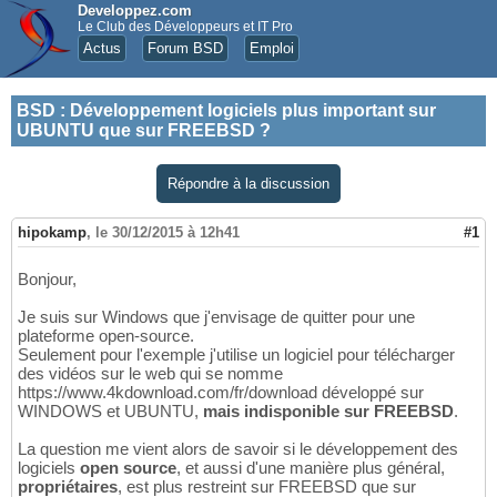
Developpez.com
Le Club des Développeurs et IT Pro
Actus
Forum BSD
Emploi
BSD
:
Développement logiciels plus important sur
UBUNTU que sur FREEBSD ?
Répondre à la discussion
hipokamp
,
le 30/12/2015 à 12h41
#1
Bonjour,
Je suis sur Windows que j'envisage de quitter pour une
plateforme open-source.
Seulement pour l'exemple j'utilise un logiciel pour télécharger
des vidéos sur le web qui se nomme
https://www.4kdownload.com/fr/download développé sur
WINDOWS et UBUNTU,
mais indisponible sur FREEBSD
.
La question me vient alors de savoir si le développement des
logiciels
open source
, et aussi d'une manière plus général,
propriétaires
, est plus restreint sur FREEBSD que sur