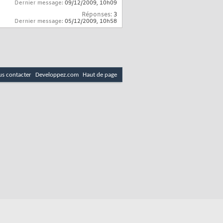
Dernier message:
09/12/2009,
10h09
Réponses:
3
Dernier message:
05/12/2009,
10h58
s contacter
Developpez.com
Haut de page