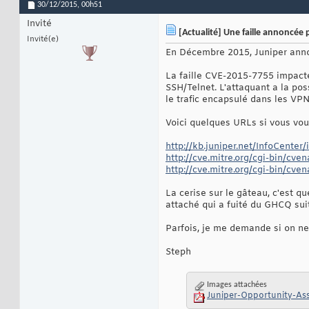
30/12/2015,
00h51
Invité
[Actualité] Une faille annoncée
Invité(e)
En Décembre 2015, Juniper annon
La faille CVE-2015-7755 impacte
SSH/Telnet. L'attaquant a la pos
le trafic encapsulé dans les VP
Voici quelques URLs si vous voul
http://kb.juniper.net/InfoCenter
http://cve.mitre.org/cgi-bin/cv
http://cve.mitre.org/cgi-bin/cv
La cerise sur le gâteau, c'est q
attaché qui a fuité du GHCQ suit
Parfois, je me demande si on ne
Steph
Images attachées
Juniper-Opportunity-As