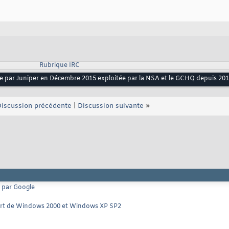
Rubrique IRC
ée par Juniper en Décembre 2015 exploitée par la NSA et le GCHQ depuis 20
iscussion précédente
|
Discussion suivante
»
e par Google
pport de Windows 2000 et Windows XP SP2