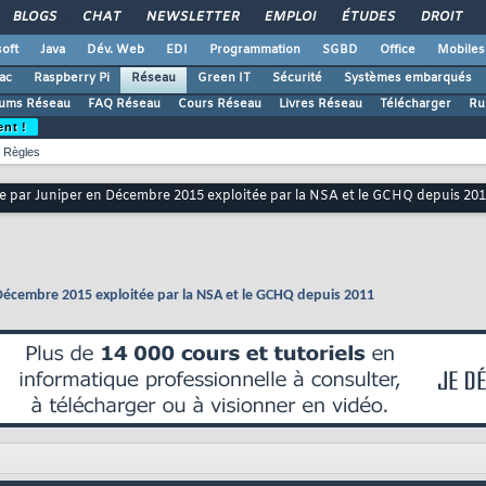
BLOGS
CHAT
NEWSLETTER
EMPLOI
ÉTUDES
DROIT
oft
Java
Dév. Web
EDI
Programmation
SGBD
Office
Mobiles
ac
Raspberry Pi
Réseau
Green IT
Sécurité
Systèmes embarqués
ums Réseau
FAQ Réseau
Cours Réseau
Livres Réseau
Télécharger
Ru
ent !
Règles
ée par Juniper en Décembre 2015 exploitée par la NSA et le GCHQ depuis 20
 Décembre 2015 exploitée par la NSA et le GCHQ depuis 2011