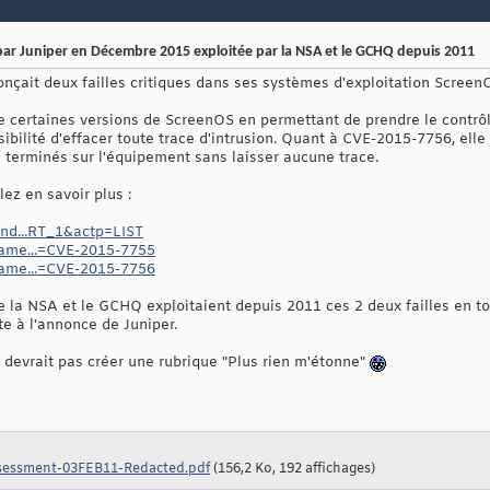
 par Juniper en Décembre 2015 exploitée par la NSA et le GCHQ depuis 2011
çait deux failles critiques dans ses systèmes d'exploitation ScreenOS
 certaines versions de ScreenOS en permettant de prendre le contrôl
sibilité d'effacer toute trace d'intrusion. Quant à CVE-2015-7756, ell
N terminés sur l'équipement sans laisser aucune trace.
ez en savoir plus :
/ind...RT_1&actp=LIST
ename...=CVE-2015-7755
ename...=CVE-2015-7756
ue la NSA et le GCHQ exploitaient depuis 2011 ces 2 deux failles en t
e à l'annonce de Juniper.
 devrait pas créer une rubrique "Plus rien m'étonne"
sessment-03FEB11-Redacted.pdf
(156,2 Ko, 192 affichages)