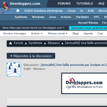
FORUMS
TUTORIELS
FAQ
DI/DSI Solutions d'entreprise
Cloud
IA
ALM
Micros
Systèmes
Windows
Linux
Arduino
Hardware
HPC
M
Accueil Réseau
For
Vous n'êtes pas encore inscrit sur Developpez.com ?
Inscrivez-vous gratuitem
Derniers messages
Actions
Réseau social
Blogs
Agenda
Chat
Forum
Systèmes
Réseaux
[Actualité] Une faille annonc
+
Répondre à la discussion
Discussion :
[Actualité] Une faille annoncée par Juniper en
Sujet :
Réseaux