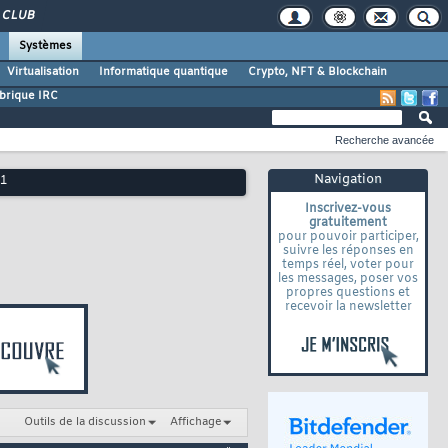
CLUB
Systèmes
Virtualisation
Informatique quantique
Crypto, NFT & Blockchain
brique IRC
Recherche avancée
Navigation
11
Inscrivez-vous
gratuitement
pour pouvoir participer,
suivre les réponses en
temps réel, voter pour
les messages, poser vos
propres questions et
recevoir la newsletter
Outils de la discussion
Affichage