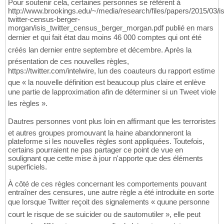
Pour soutenir cela, certaines personnes se réfèrent à
http://www.brookings.edu/~/media/research/files/papers/2015/03/is
twitter-census-berger-
morgan/isis_twitter_census_berger_morgan.pdf publié en mars
dernier et qui fait état dau moins 46 000 comptes qui ont été
créés lan dernier entre septembre et décembre. Après la
présentation de ces nouvelles règles,
https://twitter.com/intelwire, lun des coauteurs du rapport estime
que « la nouvelle définition est beaucoup plus claire et enlève
une partie de lapproximation afin de déterminer si un Tweet viole
les règles ».
Dautres personnes vont plus loin en affirmant que les terroristes
et autres groupes promouvant la haine abandonneront la
plateforme si les nouvelles règles sont appliquées. Toutefois,
certains pourraient ne pas partager ce point de vue en
soulignant que cette mise à jour n'apporte que des éléments
superficiels.
À côté de ces règles concernant les comportements pouvant
entraîner des censures, une autre règle a été introduite en sorte
que lorsque Twitter reçoit des signalements « quune personne
court le risque de se suicider ou de sautomutiler », elle peut