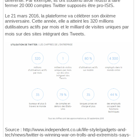
différente. Par exemple, ils ont soutenu avoir réussi à faire
fermer 20 000 comptes Twitter supposés être pro-ISIS.
Le 21 mars 2016, la plateforme va célébrer son dixième
anniversaire. Cette année, elle a atteint les 320 millions
dutilisateurs actifs par mois et le milliard de visites uniques par
mois sur des sites intégrant des Tweets.
Source : http://www.independent.co.uk/life-style/gadgets-and-
tech/news/twitter-is-winning-war-on-trolls-and-extremists-says-