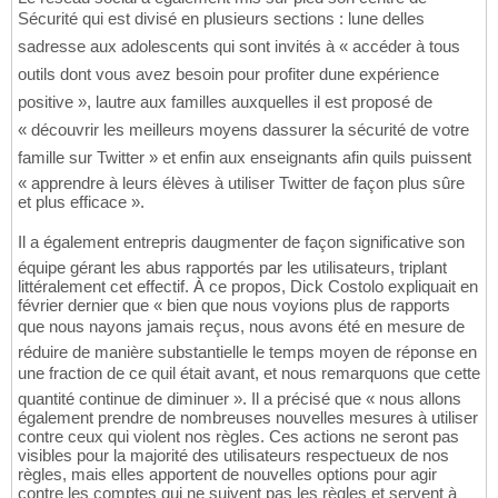
Sécurité qui est divisé en plusieurs sections : lune delles
sadresse aux adolescents qui sont invités à « accéder à tous
outils dont vous avez besoin pour profiter dune expérience
positive », lautre aux familles auxquelles il est proposé de
« découvrir les meilleurs moyens dassurer la sécurité de votre
famille sur Twitter » et enfin aux enseignants afin quils puissent
« apprendre à leurs élèves à utiliser Twitter de façon plus sûre
et plus efficace ».
Il a également entrepris daugmenter de façon significative son
équipe gérant les abus rapportés par les utilisateurs, triplant
littéralement cet effectif. À ce propos, Dick Costolo expliquait en
février dernier que « bien que nous voyions plus de rapports
que nous nayons jamais reçus, nous avons été en mesure de
réduire de manière substantielle le temps moyen de réponse en
une fraction de ce quil était avant, et nous remarquons que cette
quantité continue de diminuer ». Il a précisé que « nous allons
également prendre de nombreuses nouvelles mesures à utiliser
contre ceux qui violent nos règles. Ces actions ne seront pas
visibles pour la majorité des utilisateurs respectueux de nos
règles, mais elles apportent de nouvelles options pour agir
contre les comptes qui ne suivent pas les règles et servent à