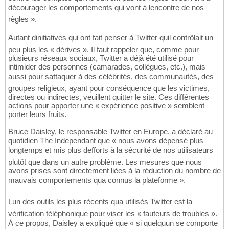
décourager les comportements qui vont à lencontre de nos
règles ».
Autant dinitiatives qui ont fait penser à Twitter quil contrôlait un
peu plus les « dérives ». Il faut rappeler que, comme pour
plusieurs réseaux sociaux, Twitter a déjà été utilisé pour
intimider des personnes (camarades, collègues, etc.), mais
aussi pour sattaquer à des célébrités, des communautés, des
groupes religieux, ayant pour conséquence que les victimes,
directes ou indirectes, veuillent quitter le site. Ces différentes
actions pour apporter une « expérience positive » semblent
porter leurs fruits.
Bruce Daisley, le responsable Twitter en Europe, a déclaré au
quotidien The Independant que « nous avons dépensé plus
longtemps et mis plus defforts à la sécurité de nos utilisateurs
plutôt que dans un autre problème. Les mesures que nous
avons prises sont directement liées à la réduction du nombre de
mauvais comportements qua connus la plateforme ».
Lun des outils les plus récents qua utilisés Twitter est la
vérification téléphonique pour viser les « fauteurs de troubles ».
À ce propos, Daisley a expliqué que « si quelquun se comporte