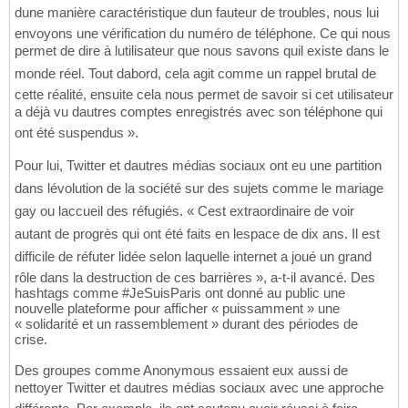
dune manière caractéristique dun fauteur de troubles, nous lui
envoyons une vérification du numéro de téléphone. Ce qui nous
permet de dire à lutilisateur que nous savons quil existe dans le
monde réel. Tout dabord, cela agit comme un rappel brutal de
cette réalité, ensuite cela nous permet de savoir si cet utilisateur
a déjà vu dautres comptes enregistrés avec son téléphone qui
ont été suspendus ».
Pour lui, Twitter et dautres médias sociaux ont eu une partition
dans lévolution de la société sur des sujets comme le mariage
gay ou laccueil des réfugiés. « Cest extraordinaire de voir
autant de progrès qui ont été faits en lespace de dix ans. Il est
difficile de réfuter lidée selon laquelle internet a joué un grand
rôle dans la destruction de ces barrières », a-t-il avancé. Des
hashtags comme #JeSuisParis ont donné au public une
nouvelle plateforme pour afficher « puissamment » une
« solidarité et un rassemblement » durant des périodes de
crise.
Des groupes comme Anonymous essaient eux aussi de
nettoyer Twitter et dautres médias sociaux avec une approche