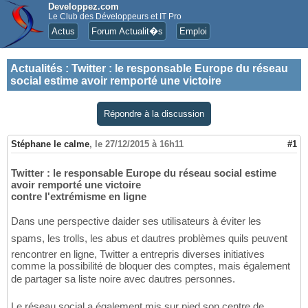
Developpez.com
Le Club des Développeurs et IT Pro
Actus
Forum Actualit�s
Emploi
Actualités
:
Twitter : le responsable Europe du réseau
social estime avoir remporté une victoire
Répondre à la discussion
Stéphane le calme
,
le 27/12/2015 à 16h11
#1
Twitter : le responsable Europe du réseau social estime
avoir remporté une victoire
contre l'extrémisme en ligne
Dans une perspective daider ses utilisateurs à éviter les
spams, les trolls, les abus et dautres problèmes quils peuvent
rencontrer en ligne, Twitter a entrepris diverses initiatives
comme la possibilité de bloquer des comptes, mais également
de partager sa liste noire avec dautres personnes.
Le réseau social a également mis sur pied son centre de