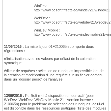
WinDev :
http://www.pcsoft.fr/st/telec/windev21/windev2
WebDev :
http://www.pcsoft.fr/st/telec/webdev21/webdev
WinDev Mobile :
http://www.pcsoft.fr/st/telec/windevmobile21/
11/06/2016 :
La mise à jour 01F210065n comporte deux
régressions :
réinitialisation avec les valeurs par défaut de la coloration
syntaxique ;
éditeur de requêtes : sélection de rubriques impossible lors de
la création et modification d'une requête sur un fichier contenu
dans un "dossier perso" de l'analyse.
13/06/2016 :
Pc-Soft met à disposition un correctif (pour
WinDev, WebDev, WinDev Mobile 21 - version interne :
210065n) pour le problème de sélection des rubriques, celui-ci
est disponible dans les ressources pratiques "liste des modules