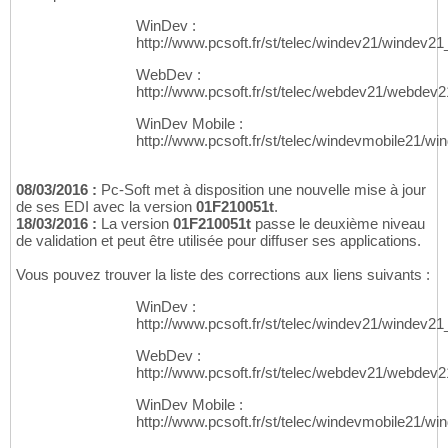
WinDev :
http://www.pcsoft.fr/st/telec/windev21/windev21
WebDev :
http://www.pcsoft.fr/st/telec/webdev21/webdev
WinDev Mobile :
http://www.pcsoft.fr/st/telec/windevmobile21/w
08/03/2016 :
Pc-Soft met à disposition une nouvelle mise à jour
de ses EDI avec la version
01F210051t
.
18/03/2016 :
La version
01F210051t
passe le deuxième niveau
de validation et peut être utilisée pour diffuser ses applications.
Vous pouvez trouver la liste des corrections aux liens suivants :
WinDev :
http://www.pcsoft.fr/st/telec/windev21/windev21
WebDev :
http://www.pcsoft.fr/st/telec/webdev21/webdev
WinDev Mobile :
http://www.pcsoft.fr/st/telec/windevmobile21/w