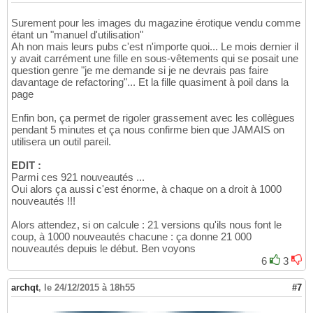
Surement pour les images du magazine érotique vendu comme
étant un "manuel d'utilisation"
Ah non mais leurs pubs c'est n'importe quoi... Le mois dernier il
y avait carrément une fille en sous-vêtements qui se posait une
question genre "je me demande si je ne devrais pas faire
davantage de refactoring"... Et la fille quasiment à poil dans la
page
Enfin bon, ça permet de rigoler grassement avec les collègues
pendant 5 minutes et ça nous confirme bien que JAMAIS on
utilisera un outil pareil.
EDIT :
Parmi ces 921 nouveautés ...
Oui alors ça aussi c'est énorme, à chaque on a droit à 1000
nouveautés !!!
Alors attendez, si on calcule : 21 versions qu'ils nous font le
coup, à 1000 nouveautés chacune : ça donne 21 000
nouveautés depuis le début. Ben voyons
6
3
archqt
,
le 24/12/2015 à 18h55
#7