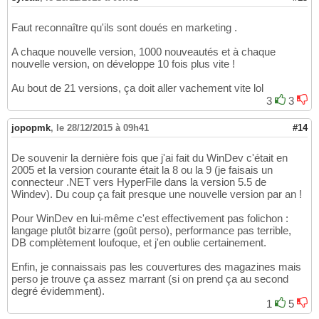
Faut reconnaître qu'ils sont doués en marketing .
A chaque nouvelle version, 1000 nouveautés et à chaque
nouvelle version, on développe 10 fois plus vite !
Au bout de 21 versions, ça doit aller vachement vite lol
3
3
jopopmk
,
le 28/12/2015 à 09h41
#14
De souvenir la dernière fois que j'ai fait du WinDev c'était en
2005 et la version courante était la 8 ou la 9 (je faisais un
connecteur .NET vers HyperFile dans la version 5.5 de
Windev). Du coup ça fait presque une nouvelle version par an !
Pour WinDev en lui-même c'est effectivement pas folichon :
langage plutôt bizarre (goût perso), performance pas terrible,
DB complètement loufoque, et j'en oublie certainement.
Enfin, je connaissais pas les couvertures des magazines mais
perso je trouve ça assez marrant (si on prend ça au second
degré évidemment).
1
5