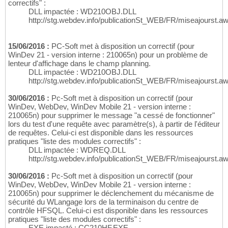
correctifs" :
DLL impactée : WD210OBJ.DLL
http://stg.webdev.info/publicationSt_WEB/FR/miseajourst.a
15/06/2016 :
PC-Soft met à disposition un correctif (pour
WinDev 21 - version interne : 210065n) pour un problème de
lenteur d'affichage dans le champ planning.
DLL impactée : WD210OBJ.DLL
http://stg.webdev.info/publicationSt_WEB/FR/miseajourst.a
30/06/2016 :
Pc-Soft met à disposition un correctif (pour
WinDev, WebDev, WinDev Mobile 21 - version interne :
210065n) pour supprimer le message "a cessé de fonctionner"
lors du test d'une requête avec paramètre(s), à partir de l'éditeur
de requêtes. Celui-ci est disponible dans les ressources
pratiques "liste des modules correctifs" :
DLL impactée : WDREQ.DLL
http://stg.webdev.info/publicationSt_WEB/FR/miseajourst.a
30/06/2016 :
Pc-Soft met à disposition un correctif (pour
WinDev, WebDev, WinDev Mobile 21 - version interne :
210065n) pour supprimer le déclenchement du mécanisme de
sécurité du WLangage lors de la terminaison du centre de
contrôle HFSQL. Celui-ci est disponible dans les ressources
pratiques "liste des modules correctifs" :
EXE impacté : CC210HF.EXE