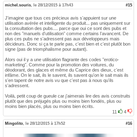
michel.souris
,
le 28/12/2015 à 17h43
#15
J'imagine que tous ces précieux avis s'appuient sur une
utilisation avérée et intelligente du produit... pas uniquement sur
la consultation des pubs.... parce que oui ce sont des pubs et
non des "manuels d'utilisation" comme certains l'avancent. De
plus ces pubs ne s'adressent pas aux développeurs mais
décideurs. Donc si ça te parle pas, c'est bien et c'est plutôt bon
signe (pas de triomphalisme pour autant).
Alors oui il y a une utilisation flagrante des codes "erotico-
marketing". Comme pour la promotion des voitures, du
déodorant, des glaces et même du Caprice des dieux, c'est
infâme. On le sait, ils le savent, ils savent qu'on le sait mais ils
s'en tapent de notre avis vu que c'est pas à nous qu'ils
s'adressent.
Voilà, petit coup de gueule car j'aimerais lire des avis construits
plutôt que des préjugés plus ou moins bien fondés, plus ou
moins bien placés, plus ou moins bien écrits.
11
4
Mingolito
,
le 28/12/2015 à 17h52
#16