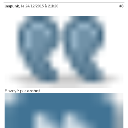
jnspunk
,
le 24/12/2015 à 21h20
#8
Envoyé par
archqt