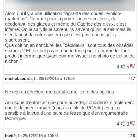
Alors oui il y a une utilisation flagrante des codes "erotico-
marketing". Comme pour la promotion des voitures, du
déodorant, des glaces et même du Caprice des dieux, c'est
infâme. On le sait, ils le savent, ils savent qu'on le sait mais ils
s'en tapent de notre avis vu que c'est pas à nous qu'ils
s'adressent.
Que doit on en conclure, les "décideurs" sont tous des obsédés
sexuels ? Et ils sont payés une fortune pour commander tout
produit informatique ayant comme visuel une photo de cul ou de
nichon ?
4
5
michel.souris
,
le 28/12/2015 à 17h56
#17
Ne rien en conclure me parait la meilleure des options.
Au risque d'enfoncer une porte ouverte, considérez simplement
que le décideur moyen (dans la cible de PCSoft) est plus
sensible à la vue d'une paire de fesse que d'un argumentaire
technique.
4
3
Invité
,
le 29/12/2015 à 10h51
#18