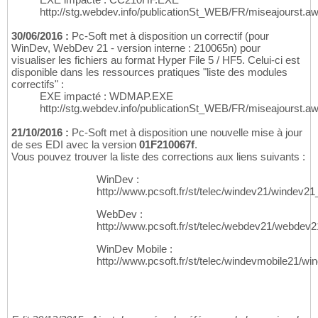
http://stg.webdev.info/publicationSt_WEB/FR/miseajourst.a
30/06/2016 :
Pc-Soft met à disposition un correctif (pour
WinDev, WebDev 21 - version interne : 210065n) pour
visualiser les fichiers au format Hyper File 5 / HF5. Celui-ci est
disponible dans les ressources pratiques "liste des modules
correctifs" :
EXE impacté : WDMAP.EXE
http://stg.webdev.info/publicationSt_WEB/FR/miseajourst.a
21/10/2016 :
Pc-Soft met à disposition une nouvelle mise à jour
de ses EDI avec la version
01F210067f
.
Vous pouvez trouver la liste des corrections aux liens suivants :
WinDev :
http://www.pcsoft.fr/st/telec/windev21/windev21
WebDev :
http://www.pcsoft.fr/st/telec/webdev21/webdev
WinDev Mobile :
http://www.pcsoft.fr/st/telec/windevmobile21/w