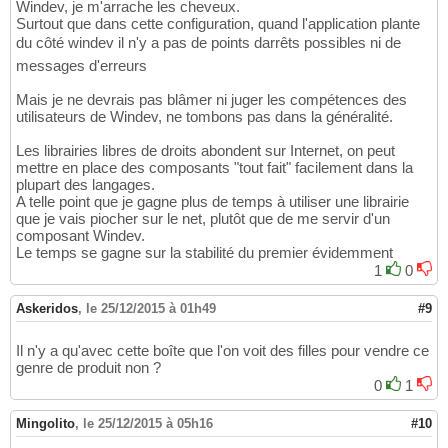
Windev, je m'arrache les cheveux.
Surtout que dans cette configuration, quand l'application plante
du côté windev il n'y a pas de points darrêts possibles ni de
messages d'erreurs
Mais je ne devrais pas blâmer ni juger les compétences des
utilisateurs de Windev, ne tombons pas dans la généralité.
Les librairies libres de droits abondent sur Internet, on peut
mettre en place des composants "tout fait" facilement dans la
plupart des langages.
A telle point que je gagne plus de temps à utiliser une librairie
que je vais piocher sur le net, plutôt que de me servir d'un
composant Windev.
Le temps se gagne sur la stabilité du premier évidemment
1
0
Askeridos
,
le 25/12/2015 à 01h49
#9
Il n'y a qu'avec cette boîte que l'on voit des filles pour vendre ce
genre de produit non ?
0
1
Mingolito
,
le 25/12/2015 à 05h16
#10