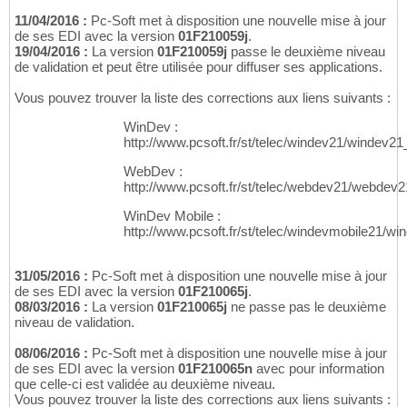
11/04/2016 :
Pc-Soft met à disposition une nouvelle mise à jour
de ses EDI avec la version
01F210059j
.
19/04/2016 :
La version
01F210059j
passe le deuxième niveau
de validation et peut être utilisée pour diffuser ses applications.
Vous pouvez trouver la liste des corrections aux liens suivants :
WinDev :
http://www.pcsoft.fr/st/telec/windev21/windev21
WebDev :
http://www.pcsoft.fr/st/telec/webdev21/webdev
WinDev Mobile :
http://www.pcsoft.fr/st/telec/windevmobile21/w
31/05/2016 :
Pc-Soft met à disposition une nouvelle mise à jour
de ses EDI avec la version
01F210065j
.
08/03/2016 :
La version
01F210065j
ne passe pas le deuxième
niveau de validation.
08/06/2016 :
Pc-Soft met à disposition une nouvelle mise à jour
de ses EDI avec la version
01F210065n
avec pour information
que celle-ci est validée au deuxième niveau.
Vous pouvez trouver la liste des corrections aux liens suivants :