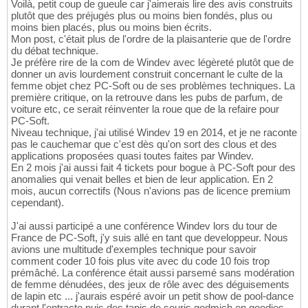
Voilà, petit coup de gueule car j'aimerais lire des avis construits
plutôt que des préjugés plus ou moins bien fondés, plus ou
moins bien placés, plus ou moins bien écrits.
Mon post, c'était plus de l'ordre de la plaisanterie que de l'ordre
du débat technique.
Je préfère rire de la com de Windev avec légèreté plutôt que de
donner un avis lourdement construit concernant le culte de la
femme objet chez PC-Soft ou de ses problèmes techniques. La
première critique, on la retrouve dans les pubs de parfum, de
voiture etc, ce serait réinventer la roue que de la refaire pour
PC-Soft.
Niveau technique, j'ai utilisé Windev 19 en 2014, et je ne raconte
pas le cauchemar que c'est dès qu'on sort des clous et des
applications proposées quasi toutes faites par Windev.
En 2 mois j'ai aussi fait 4 tickets pour bogue à PC-Soft pour des
anomalies qui venait belles et bien de leur application. En 2
mois, aucun correctifs (Nous n'avions pas de licence premium
cependant).
J'ai aussi participé a une conférence Windev lors du tour de
France de PC-Soft, j'y suis allé en tant que developpeur. Nous
avions une multitude d'exemples technique pour savoir
comment coder 10 fois plus vite avec du code 10 fois trop
prémâché. La conférence était aussi parsemé sans modération
de femme dénudées, des jeux de rôle avec des déguisements
de lapin etc ... j'aurais espéré avoir un petit show de pool-dance
durant l'entracte puis des tapis de souris godmich en goodies