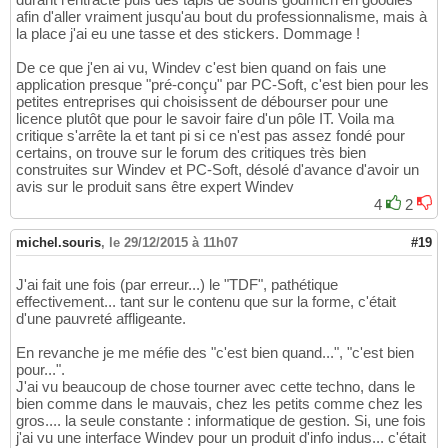
afin d'aller vraiment jusqu'au bout du professionnalisme, mais à
la place j'ai eu une tasse et des stickers. Dommage !
De ce que j'en ai vu, Windev c'est bien quand on fais une
application presque "pré-conçu" par PC-Soft, c'est bien pour les
petites entreprises qui choisissent de débourser pour une
licence plutôt que pour le savoir faire d'un pôle IT. Voila ma
critique s'arrête la et tant pi si ce n'est pas assez fondé pour
certains, on trouve sur le forum des critiques très bien
construites sur Windev et PC-Soft, désolé d'avance d'avoir un
avis sur le produit sans être expert Windev
4
2
michel.souris
,
le 29/12/2015 à 11h07
#19
J'ai fait une fois (par erreur...) le "TDF", pathétique
effectivement... tant sur le contenu que sur la forme, c'était
d'une pauvreté affligeante.
En revanche je me méfie des "c'est bien quand...", "c'est bien
pour...".
J'ai vu beaucoup de chose tourner avec cette techno, dans le
bien comme dans le mauvais, chez les petits comme chez les
gros.... la seule constante : informatique de gestion. Si, une fois
j'ai vu une interface Windev pour un produit d'info indus... c'était