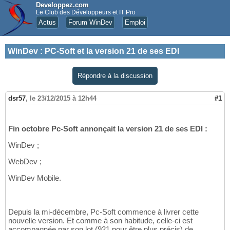
Developpez.com
Le Club des Développeurs et IT Pro
Actus
Forum WinDev
Emploi
WinDev
:
PC-Soft et la version 21 de ses EDI
Répondre à la discussion
dsr57
,
le 23/12/2015 à 12h44
#1
Fin octobre Pc-Soft annonçait la version 21 de ses EDI :
WinDev ;
WebDev ;
WinDev Mobile.
Depuis la mi-décembre, Pc-Soft commence à livrer cette
nouvelle version. Et comme à son habitude, celle-ci est
accompagnée par son lot (921 pour être plus précis) de