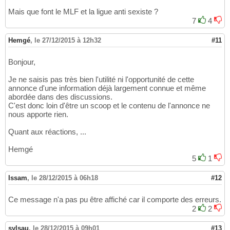
Mais que font le MLF et la ligue anti sexiste ?
7
4
Hemgé
,
le 27/12/2015 à 12h32
#11
Bonjour,
Je ne saisis pas très bien l'utilité ni l'opportunité de cette
annonce d'une information déjà largement connue et même
abordée dans des discussions.
C'est donc loin d'être un scoop et le contenu de l'annonce ne
nous apporte rien.
Quant aux réactions, ...
Hemgé
5
1
Issam
,
le 28/12/2015 à 06h18
#12
Ce message n'a pas pu être affiché car il comporte des erreurs.
2
2
sylsau
,
le 28/12/2015 à 09h01
#13