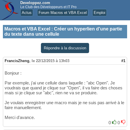
Developpez.com
Le Club des Développeurs et IT Pro
Actus
Forum Macros et VBA Excel
Emploi
Macros et VBA Excel
:
Créer un hyperlien d'une partie
du texte dans une cellule
Répondre à la discussion
FrancisZheng
,
le 22/12/2015 à 13h03
#1
Bonjour :
Par exemple, j'ai une cellule dans laquelle : "abc Open". Je
voudrais que quand je clique sur "Open", il va faire des choses
mais si je clique sur "abc", rien ne va se produire.
Je voulais enregistrer une macro mais je ne suis pas arrivé à le
faire manuellement.
Merci d'avance.
0
0