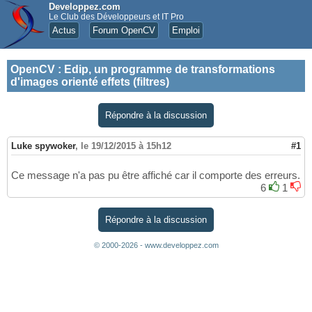
Developpez.com
Le Club des Développeurs et IT Pro
Actus
Forum OpenCV
Emploi
OpenCV
:
Edip, un programme de transformations
d'images orienté effets (filtres)
Répondre à la discussion
Luke spywoker
,
le 19/12/2015 à 15h12
#1
Ce message n'a pas pu être affiché car il comporte des erreurs.
6
1
Répondre à la discussion
© 2000-2026 - www.developpez.com