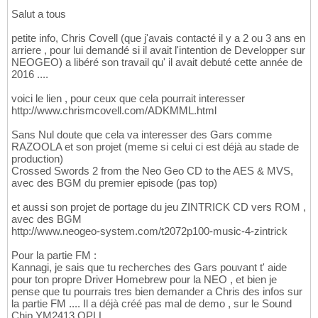
Salut a tous
petite info, Chris Covell (que j'avais contacté il y a 2 ou 3 ans en
arriere , pour lui demandé si il avait l'intention de Developper sur
NEOGEO) a libéré son travail qu' il avait debuté cette année de
2016 ....
voici le lien , pour ceux que cela pourrait interesser
http://www.chrismcovell.com/ADKMML.html
Sans Nul doute que cela va interesser des Gars comme
RAZOOLA et son projet (meme si celui ci est déjà au stade de
production)
Crossed Swords 2 from the Neo Geo CD to the AES & MVS,
avec des BGM du premier episode (pas top)
et aussi son projet de portage du jeu ZINTRICK CD vers ROM ,
avec des BGM
http://www.neogeo-system.com/t2072p100-music-4-zintrick
Pour la partie FM :
Kannagi, je sais que tu recherches des Gars pouvant t' aide
pour ton propre Driver Homebrew pour la NEO , et bien je
pense que tu pourrais tres bien demander a Chris des infos sur
la partie FM .... Il a déjà créé pas mal de demo , sur le Sound
Chip YM2413 OPLL