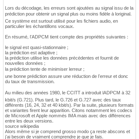
Lors du décodage, les erreurs sont ajoutées au signal issu de la
prédiction pour obtenir un signal plus ou moins fidèle à loriginal.
Ce système est surtout utilisé pour les fichiers audio, en
particulier les échantillons vocaux.
En résumé, l'ADPCM tient compte des propriétés suivantes :
le signal est quasi-stationnaire ;
la prédiction est adaptive ;
la prédiction utilise les données précédentes et fournit de
nouvelles données ;
la prédiction tente de minimiser lerreur ;
une bonne prédiction assure une réduction de l'erreur et donc
du taux de transmission.
Au milieu des années 1980, le CCITT a introduit lADPCM à 32
kbit/s (G.721). Plus tard, le G.726 et G.727 avec des taux
différents (16, 24, 32 et 40 kbit/s). Par la suite, plusieurs formats
et variantes firent leur apparition. Citons notamment les codecs
de Microsoft et Apple nommés IMA mais avec des différences
entre les deux versions.
source wikipedia
Alors même si je comprend grosso modo ça reste abscons et
j'ai besoin de vraiment comprendre je que je fais.