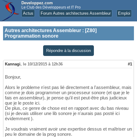
Developpez.com
Le Club des Développeurs et IT Pro
Actus
Forum Autres architectures Assembleur
Emploi
Autres architectures Assembleur
:
[Z80]
Programmation sonore
Répondre à la discussion
Kannagi
,
le 10/12/2015 à 12h36
#1
Bonjour,
Alors le probleme n'est pas lié directement a l'assembleur, mais
comme je dois programmer un processeur sonore (et que je le
fais en assembleur), je pense qu'il est peut-être plus judicieux
que je le poste ici.
De plus, ce genre de chose est en rapport avec du bas niveau
(si je devais utiliser une lib sonore je n'aurais pas posté ici
évidemment ).
Je voudrais vraiment avoir une expertise dessus et maîtriser un
peu le domaine de la prog sonore.