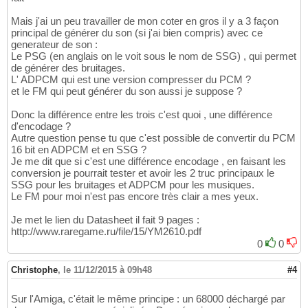
Mais j'ai un peu travailler de mon coter en gros il y a 3 façon
principal de générer du son (si j'ai bien compris) avec ce
generateur de son :
Le PSG (en anglais on le voit sous le nom de SSG) , qui permet
de générer des bruitages.
L' ADPCM qui est une version compresser du PCM ?
et le FM qui peut générer du son aussi je suppose ?
Donc la différence entre les trois c'est quoi , une différence
d'encodage ?
Autre question pense tu que c'est possible de convertir du PCM
16 bit en ADPCM et en SSG ?
Je me dit que si c'est une différence encodage , en faisant les
conversion je pourrait tester et avoir les 2 truc principaux le
SSG pour les bruitages et ADPCM pour les musiques.
Le FM pour moi n'est pas encore très clair a mes yeux.
Je met le lien du Datasheet il fait 9 pages :
http://www.raregame.ru/file/15/YM2610.pdf
0
0
Christophe
,
le 11/12/2015 à 09h48
#4
Sur l'Amiga, c'était le même principe : un 68000 déchargé par