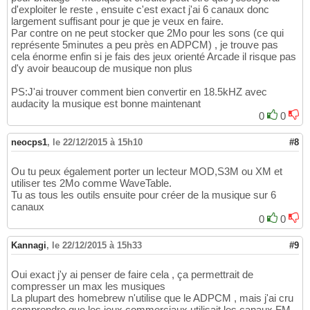
d'exploiter le reste , ensuite c'est exact j'ai 6 canaux donc
largement suffisant pour je que je veux en faire.
Par contre on ne peut stocker que 2Mo pour les sons (ce qui
représente 5minutes a peu près en ADPCM) , je trouve pas
cela énorme enfin si je fais des jeux orienté Arcade il risque pas
d'y avoir beaucoup de musique non plus
PS:J'ai trouver comment bien convertir en 18.5kHZ avec
audacity la musique est bonne maintenant
0
0
neocps1
,
le 22/12/2015 à 15h10
#8
Ou tu peux également porter un lecteur MOD,S3M ou XM et
utiliser tes 2Mo comme WaveTable.
Tu as tous les outils ensuite pour créer de la musique sur 6
canaux
0
0
Kannagi
,
le 22/12/2015 à 15h33
#9
Oui exact j'y ai penser de faire cela , ça permettrait de
compresser un max les musiques
La plupart des homebrew n'utilise que le ADPCM , mais j'ai cru
comprendre que les jeux commerciaux utilisait les canaux FM.