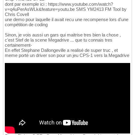
dont par exemple ici : https://www.youtube.com/watch?
v=q4uPerAsWLk&feature=youtu.be SMS YM2413 FM Tool by
Chris Covell
une demo pour laquelle il avait recu une recompense lors d'une
compétition de coding
Sinon, je vois aussi un gars qui maitrise tres bien la chose ,
c'est Stef de la scene Megadrive ... que tu connais tres
certainement-
En effet Stephane Dallongeville a realisé de super truc , et
meme porté un driver son pour un jeu CPS-1 vers la Megadrive