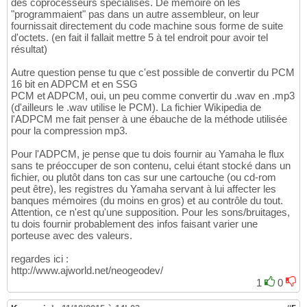
des coprocesseurs spécialisés. De mémoire on les
"programmaient" pas dans un autre assembleur, on leur
fournissait directement du code machine sous forme de suite
d'octets. (en fait il fallait mettre 5 à tel endroit pour avoir tel
résultat)
Autre question pense tu que c'est possible de convertir du PCM
16 bit en ADPCM et en SSG
PCM et ADPCM, oui, un peu comme convertir du .wav en .mp3
(d'ailleurs le .wav utilise le PCM). La fichier Wikipedia de
l'ADPCM me fait penser à une ébauche de la méthode utilisée
pour la compression mp3.
Pour l'ADPCM, je pense que tu dois fournir au Yamaha le flux
sans te préoccuper de son contenu, celui étant stocké dans un
fichier, ou plutôt dans ton cas sur une cartouche (ou cd-rom
peut être), les registres du Yamaha servant à lui affecter les
banques mémoires (du moins en gros) et au contrôle du tout.
Attention, ce n'est qu'une supposition. Pour les sons/bruitages,
tu dois fournir probablement des infos faisant varier une
porteuse avec des valeurs.
regardes ici :
http://www.ajworld.net/neogeodev/
1
0