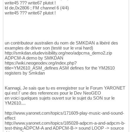
write45 ??? write67 plutot !
ld de,0x2806 ; FM channel 6 (4/4)
write45 ??? write67 plutot !
un contributeur australien du nom de SMKDAN a libéré des
examples de driver son (testé sur le vrai hard)
http://smkdan.eludevisibility.org/neo/adpcma_demo2.zip
ADPCM-A demo by SMKDAN
https://wiki.neogeodev.org/index.php?
title=YM2610_ASM_defines ASM defines for the YM2610
registers by Smkdan
Kannagi, Je sais que tu es enregistrer sur le Forum YARONET
qui est l' une des references pour le Dev NeoGEO
en voici quelques sujets ouvert sur le sujet du SON sur le
YM2610....
http://www.yaronet.com/topics/171609-play-music-and-sound-
effect
http://www.yaronet.com/topics/185028-adpcm-a-and-adpcm-b-
test-thing ADPCM-A and ADPCM-B-> sound LOOP -> source