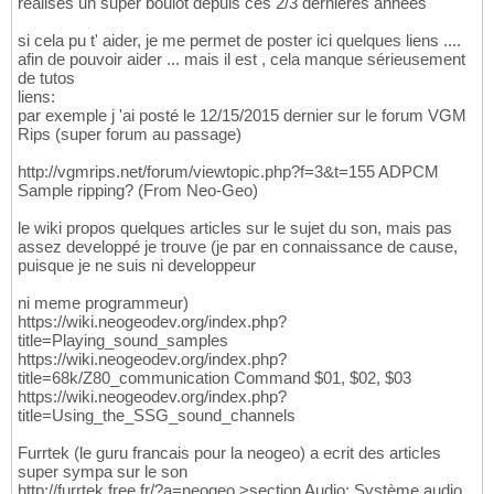
realisés un super boulot depuis ces 2/3 dernieres années
si cela pu t' aider, je me permet de poster ici quelques liens ....
afin de pouvoir aider ... mais il est , cela manque sérieusement
de tutos
liens:
par exemple j 'ai posté le 12/15/2015 dernier sur le forum VGM
Rips (super forum au passage)
http://vgmrips.net/forum/viewtopic.php?f=3&t=155 ADPCM
Sample ripping? (From Neo-Geo)
le wiki propos quelques articles sur le sujet du son, mais pas
assez developpé je trouve (je par en connaissance de cause,
puisque je ne suis ni developpeur
ni meme programmeur)
https://wiki.neogeodev.org/index.php?
title=Playing_sound_samples
https://wiki.neogeodev.org/index.php?
title=68k/Z80_communication Command $01, $02, $03
https://wiki.neogeodev.org/index.php?
title=Using_the_SSG_sound_channels
Furrtek (le guru francais pour la neogeo) a ecrit des articles
super sympa sur le son
http://furrtek.free.fr/?a=neogeo >section Audio: Système audio,