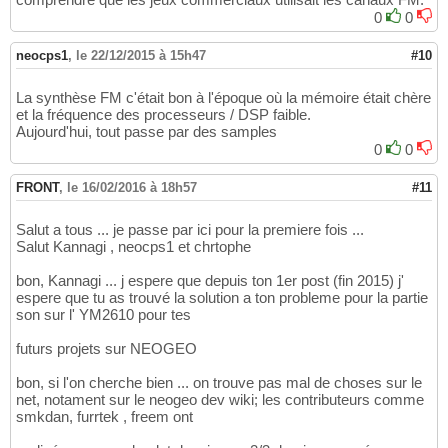
0
0
neocps1
,
le 22/12/2015 à 15h47
#10
La synthèse FM c'était bon à l'époque où la mémoire était chère
et la fréquence des processeurs / DSP faible.
Aujourd'hui, tout passe par des samples
0
0
FRONT
,
le 16/02/2016 à 18h57
#11
Salut a tous ... je passe par ici pour la premiere fois ...
Salut Kannagi , neocps1 et chrtophe
bon, Kannagi ... j espere que depuis ton 1er post (fin 2015) j'
espere que tu as trouvé la solution a ton probleme pour la partie
son sur l' YM2610 pour tes
futurs projets sur NEOGEO
bon, si l'on cherche bien ... on trouve pas mal de choses sur le
net, notament sur le neogeo dev wiki; les contributeurs comme
smkdan, furrtek , freem ont