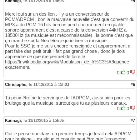
Kannagi
,
le 11/12/2015 à 14h03
#5
Merci oui sur un des lien , il y a un convertisseur de
PCM/ADPCM , bon la mauvaise nouvelle c'est que convertir du
MP3 a du PCM 16 bits ben on perd énormément en qualité
sonore apparament c'est a cause de la conversion 44kHZ a
18500Hz (la musique est méconnaissable) , la bonne c'est que
ça marche sur la Neo Geo je joue bien la musique
Pour le SSG je me suis encore renseignée et apparemment a
part faire des petit bruit il fait pas grand chose , donc je dois
apprendre ce que me permet de faire le
https://fr.wikipedia.org/wiki/Modulation_de_fr%C3%A9quence
exactement.
0
0
Christophe
,
le 11/12/2015 à 15h03
#6
Tu peux être ne te servir que de l'ADPCM, aussi bien pour les
bruitage que la musique, surtout que tu as plusieurs canaux.
0
0
Kannagi
,
le 11/12/2015 à 15h36
#7
Oui je pense que dans un premier temps je ferait cela ADPCM
pour bruitage + musique et ensuite peut être que j'essayerai