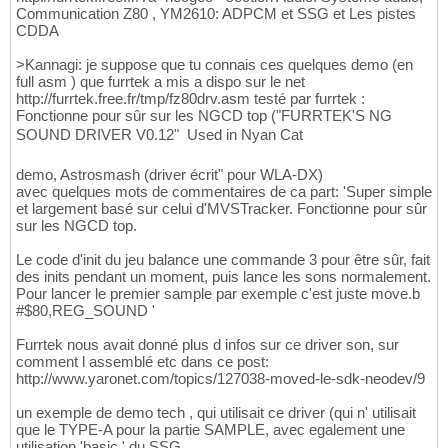
Communication Z80 , YM2610: ADPCM et SSG et Les pistes
CDDA
>Kannagi: je suppose que tu connais ces quelques demo (en
full asm ) que furrtek a mis a dispo sur le net
http://furrtek.free.fr/tmp/fz80drv.asm testé par furrtek :
Fonctionne pour sûr sur les NGCD top ("FURRTEK'S NG
SOUND DRIVER V0.12"  Used in Nyan Cat
demo, Astrosmash (driver écrit" pour WLA-DX)
avec quelques mots de commentaires de ca part: 'Super simple
et largement basé sur celui d'MVSTracker. Fonctionne pour sûr
sur les NGCD top.
Le code d'init du jeu balance une commande 3 pour être sûr, fait
des inits pendant un moment, puis lance les sons normalement.
Pour lancer le premier sample par exemple c'est juste move.b
#$80,REG_SOUND '
Furrtek nous avait donné plus d infos sur ce driver son, sur
comment l assemblé etc dans ce post:
http://www.yaronet.com/topics/127038-moved-le-sdk-neodev/9
un exemple de demo tech , qui utilisait ce driver (qui n' utilisait
que le TYPE-A pour la partie SAMPLE, avec egalement une
utilisation 'basic ' du SSG ,