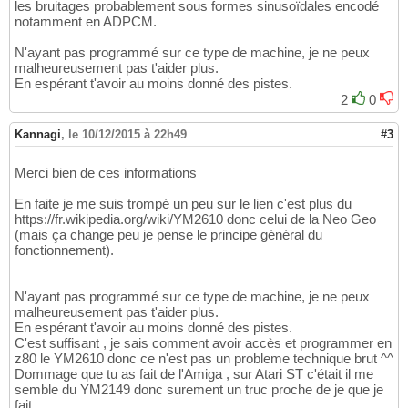
les bruitages probablement sous formes sinusoïdales encodé
notamment en ADPCM.
N'ayant pas programmé sur ce type de machine, je ne peux
malheureusement pas t'aider plus.
En espérant t'avoir au moins donné des pistes.
2
0
Kannagi
,
le 10/12/2015 à 22h49
#3
Merci bien de ces informations
En faite je me suis trompé un peu sur le lien c'est plus du
https://fr.wikipedia.org/wiki/YM2610 donc celui de la Neo Geo
(mais ça change peu je pense le principe général du
fonctionnement).
N'ayant pas programmé sur ce type de machine, je ne peux
malheureusement pas t'aider plus.
En espérant t'avoir au moins donné des pistes.
C'est suffisant , je sais comment avoir accès et programmer en
z80 le YM2610 donc ce n'est pas un probleme technique brut ^^
Dommage que tu as fait de l'Amiga , sur Atari ST c'était il me
semble du YM2149 donc surement un truc proche de je que je
fait