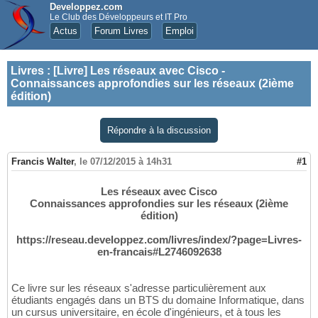
Developpez.com
Le Club des Développeurs et IT Pro
Actus
Forum Livres
Emploi
Livres
:
[Livre] Les réseaux avec Cisco -
Connaissances approfondies sur les réseaux (2ième
édition)
Répondre à la discussion
Francis Walter
,
le 07/12/2015 à 14h31
#1
Les réseaux avec Cisco
Connaissances approfondies sur les réseaux (2ième
édition)
https://reseau.developpez.com/livres/index/?page=Livres-
en-francais#L2746092638
Ce livre sur les réseaux s'adresse particulièrement aux
étudiants engagés dans un BTS du domaine Informatique, dans
un cursus universitaire, en école d'ingénieurs, et à tous les