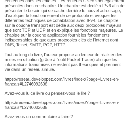
contenues dans les entêtes. Les routeurs Cisco sont également
présentés dans ce chapitre. Un chapitre est dédié à IPv6 afin de
présenter le besoin qui se cache derrière le nouvel adressage,
d'expliquer le fonctionnement de ce protocole et évoquer les
différentes techniques de cohabitation avec IPv4. Le chapitre
sur la couche transport est dédié aux deux protocoles majeurs
que sont TCP et UDP et en explique les fonctions majeures. Le
chapitre sur la couche application fournit les fondements
indispensables de quelques protocoles clés de l'Internet dont
DNS, Telnet, SMTP, POP, HTTP.
Tout au long du livre, l'auteur propose au lecteur de réaliser des
mises en situation (grâce à l'outil Packet Tracer) afin que les
informations transmises ne restent pas théoriques et prennent
vie dans un réseau simulé.
https://reseau.developpez.com/livres/index/?page=Livres-en-
francais#L2746092638
Avez-vous lu ce livre ou pensez-vous le lire ?
https://reseau.developpez.com/livres/index/?page=Livres-en-
francais#L2746092638
Avez-vous un commentaire à faire ?