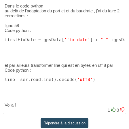
Dans le code python
au delà de l'adaptation du port et et du baudrate , j'ai du faire 2
corrections :
ligne 59
Code python :
firstFixDate = gpsData
[
'fix_date'
]
 + 
"-"
 +gpsDat
et par ailleurs transformer line qui est en bytes en utf 8 par
Code python :
line= ser.readline
(
)
.decode
(
'utf8'
)
Voila !
1
0
Répondre à la discussion