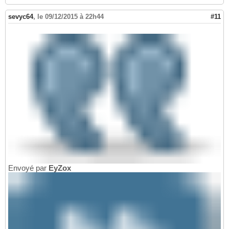
sevyc64
,
le 09/12/2015 à 22h44
#11
Envoyé par
EyZox