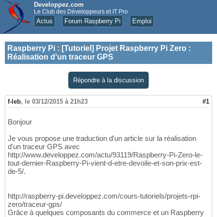
Developpez.com
Le Club des Développeurs et IT Pro
Actus
Forum Raspberry Pi
Emploi
Raspberry Pi
:
[Tutoriel] Projet Raspberry Pi Zero :
Réalisation d'un traceur GPS
Répondre à la discussion
f-leb
,
le 03/12/2015 à 21h23
#1
Bonjour
Je vous propose une traduction d'un article sur la réalisation
d'un traceur GPS avec
http://www.developpez.com/actu/93119/Raspberry-Pi-Zero-le-
tout-dernier-Raspberry-Pi-vient-d-etre-devoile-et-son-prix-est-
de-5/.
http://raspberry-pi.developpez.com/cours-tutoriels/projets-rpi-
zero/traceur-gps/
Grâce à quelques composants du commerce et un Raspberry