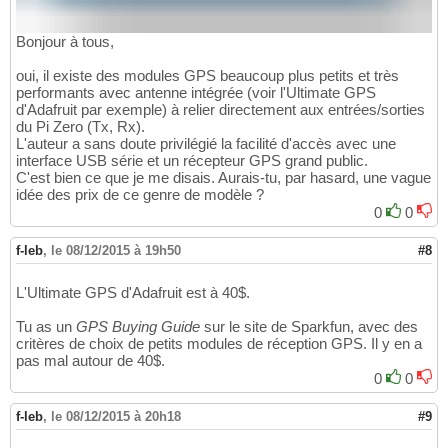
Bonjour à tous,
oui, il existe des modules GPS beaucoup plus petits et très
performants avec antenne intégrée (voir l'Ultimate GPS
d'Adafruit par exemple) à relier directement aux entrées/sorties
du Pi Zero (Tx, Rx).
L'auteur a sans doute privilégié la facilité d'accès avec une
interface USB série et un récepteur GPS grand public.
C'est bien ce que je me disais. Aurais-tu, par hasard, une vague
idée des prix de ce genre de modèle ?
0
0
f-leb
,
le 08/12/2015 à 19h50
#8
L'Ultimate GPS d'Adafruit est à 40$.
Tu as un
GPS Buying Guide
sur le site de Sparkfun, avec des
critères de choix de petits modules de réception GPS. Il y en a
pas mal autour de 40$.
0
0
f-leb
,
le 08/12/2015 à 20h18
#9