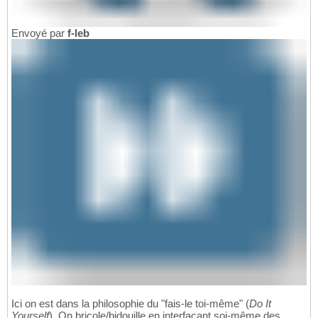
Envoyé par
f-leb
Ici on est dans la philosophie du "fais-le toi-même" (
Do It
Yourself
). On bricole/bidouille en interfaçant soi-même des