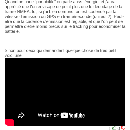
Quand on parle "portabilité" on parle aussi énergie, et j'aurai
apprécié que l'on envisage ce point plus que le décodage de la
trame NMEA. Ici, si j'ai bien compris, on est cadencé par la
vitesse d'émission du GPS en trame/seconde (qui est ?). Peut-
être que la cadence d'émission est réglable, et que l'on peut se
permettre d'être moins précis sur le tracking pour économiser la
batterie.
Sinon pour ceux qui demandent quelque chose de très petit,
voici une
1
0