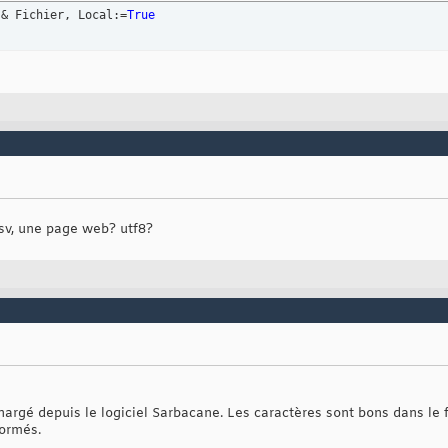
roundQuery:=
False
 & Fichier, Local:=
True
ées commerciaux terminée
----------------------------------------------------------------
sv, une page web? utf8?
hargé depuis le logiciel Sarbacane. Les caractères sont bons dans le 
formés.