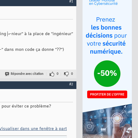
#1
"ing├⌐nieur" à la place de "ingénieur"
├⌐" dans mon code ça donne "??")
Répondre avec citation
0
0
#2
ie pour éviter ce problème?
Visualiser dans une fenêtre à part