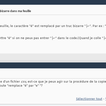
bizarre dans ma feuille
uille, le caractère "é" est remplacé par un truc bizarre "├⌐". Par ex : 
re "é" si on ne peux pas entrer "├⌐" dans le code.(Quand je colle "
e d'un fichier .csv, est-ce que je peux agir sur la procédure de la cop
ute "remplace "é" par "e" "?
Sélectionner tout
-