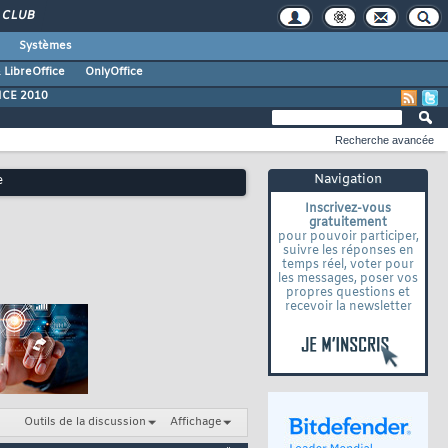
CLUB
Systèmes
 LibreOffice
OnlyOffice
ICE 2010
Recherche avancée
Navigation
e
Inscrivez-vous
gratuitement
pour pouvoir participer,
suivre les réponses en
temps réel, voter pour
les messages, poser vos
propres questions et
recevoir la newsletter
Outils de la discussion
Affichage