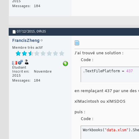
2015
Messages
184
07/12/2015,
09h35
FrancisZheng
Membre très actif
J'ai trouvé une solution :
Code :
Étudiant
.TextFilePlatform = 
437
Inscrit en
Novembre
2015
Messages
184
en remplaçant 437 par une des v
xlMacintosh ou xlMSDOS
puis :
Code :
Workbooks
(
"data.xlsm"
)
.Sh