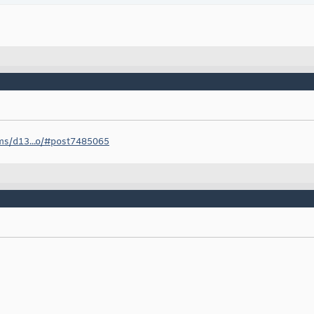
ms/d13...o/#post7485065