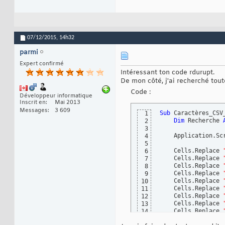
07/12/2015,
14h32
parmi
Expert confirmé
Intéressant ton code rdurupt.
De mon côté, j'ai recherché toute
Code :
Développeur informatique
Inscrit en
Mai 2013
Messages
3 609
Sub
 Caractères_CSV
1
Dim
 Recherche 
2
3
    Application.Sc
4
5
    Cells.Replace 
6
    Cells.Replace 
7
    Cells.Replace 
8
    Cells.Replace 
9
    Cells.Replace 
10
    Cells.Replace 
11
    Cells.Replace 
12
    Cells.Replace 
13
    Cells.Replace 
14
    Cells.Replace 
15