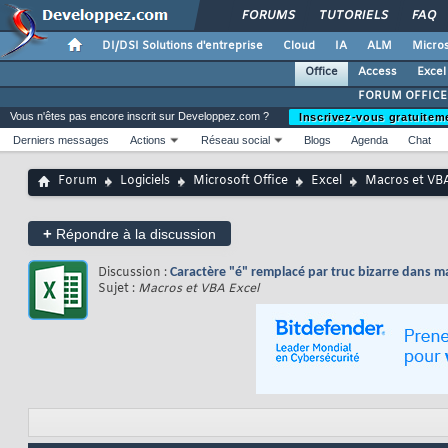
FORUMS
TUTORIELS
FAQ
DI/DSI Solutions d'entreprise
Cloud
IA
ALM
Micros
Office
Access
Excel
FORUM OFFICE
Vous n'êtes pas encore inscrit sur Developpez.com ?
Inscrivez-vous gratuitem
Derniers messages
Actions
Réseau social
Blogs
Agenda
Chat
Forum
Logiciels
Microsoft Office
Excel
Macros et VBA
+
Répondre à la discussion
Discussion :
Caractère "é" remplacé par truc bizarre dans ma
Sujet :
Macros et VBA Excel