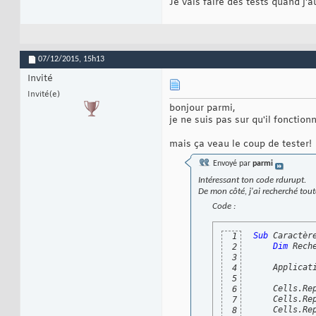
Je vais faire des tests quand j'
    Cells.Replace 
16
    Cells.Replace 
17
    Cells.Replace 
18
    Cells.Replace 
19
    Cells.Replace 
20
    Cells.Replace 
21
07/12/2015,
15h13
    Cells.Replace 
22
    Cells.Replace 
23
Invité
    Cells.Replace 
24
Invité(e)
    Cells.Replace 
25
bonjour parmi,
    Cells.Replace 
26
    Cells.Replace 
27
je ne suis pas sur qu'il fonction
    Cells.Replace 
28
    Cells.Replace 
29
mais ça veau le coup de tester!
    Cells.Replace 
30
    Cells.Replace 
31
Envoyé par
parmi
    Cells.Replace 
32
Intéressant ton code rdurupt.
    Cells.Replace 
33
De mon côté, j'ai recherché toute
34
35
Code :
Set
 Recherche 
36
If
Not
 Recherc
37
        MsgBox 
"Il
38
Sub
 Caractèr
1
"s
39
Dim
 Rech
2
40
3
End
If
41
    Applicat
4
42
5
Set
 Recherche 
43
    Cells.Re
6
44
    Cells.Re
7
    Application.Sc
45
    Cells.Re
8