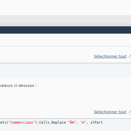
Sélectionner tout
-
aleurs ci-dessous :
Sélectionner tout
-
eets
(
"Commerciaux"
)
.Cells.Replace 
"Ã©"
, 
"é"
, xlPart