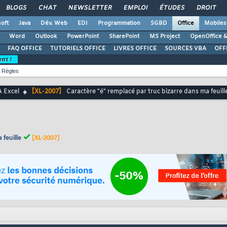
BLOGS
CHAT
NEWSLETTER
EMPLOI
ÉTUDES
DROIT
oft
Java
Dév. Web
EDI
Programmation
SGBD
Office
Mobiles
Word
Outlook
PowerPoint
SharePoint
MS Project
OpenOffice &
FAQ OFFICE
TUTORIELS OFFICE
LIVRES OFFICE
SOURCES VBA
OFF
ent !
Règles
 Excel
[XL-2007]
Caractère "é" remplacé par truc bizarre dans ma feuill
 feuille
[XL-2007]