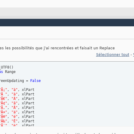
s les possibilités que j'ai rencontrées et faisait un Replace
Sélectionner tout
-
_UTF8
(
)
As
 Range

reenUpdating = 
False
"Ã¡"
, 
"à"
, xlPart

"Ã "
, 
"à"
, xlPart

"Ã€"
, 
"À"
, xlPart

"Ã¢"
, 
"â"
, xlPart

"Ã‚"
, 
"Â"
, xlPart

"Ã¤"
, 
"ä"
, xlPart

"Ã©"
, 
"é"
, xlPart

"Ã‰"
, 
"É"
, xlPart

"Ã¨"
, 
"è"
, xlPart

"Ãˆ"
, 
"È"
, xlPart
