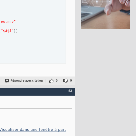
res.csv"
(
"$A$1"
)
)
Répondre avec citation
0
0
#3
Visualiser dans une fenêtre à part