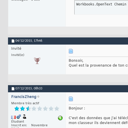
30
    .Refresh Backg
Workbooks.OpenText Chemin
31
End
With
32
33
34
' Importation donn
35
36
' ----------------
37
04/12/2015,
17h46
Invité
Invité(e)
Bonsoir,
Quel est la provenance de ton c
07/12/2015,
08h33
FrancisZheng
Membre très actif
Bonjour :
C'est des données que j'ai téléc
Étudiant
mon classeur ils deviennent dé
Inscrit en
Novembre