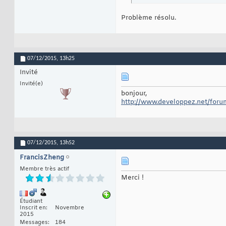
Problème résolu.
07/12/2015,
13h25
Invité
Invité(e)
bonjour,
http://www.developpez.net/foru
07/12/2015,
13h52
FrancisZheng
Membre très actif
Merci !
Étudiant
Inscrit en
Novembre
2015
Messages
184