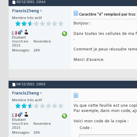
03/12/2015,
11h14
FrancisZheng
Caractère "é" remplacé par truc 
Membre très actif
Bonjour :
Dans toutes les cellules de ma fe
Étudiant
.
Inscrit en
Novembre
2015
Comment je peux résoudre remett
Messages
184
Merci d'avance.
04/12/2015,
11h53
FrancisZheng
Membre très actif
Vu que cette feuille est une copi
Par exemple, dans mon code, ajo
Étudiant
Voici mon code de la copie :
Inscrit en
Novembre
Code :
2015
Messages
184