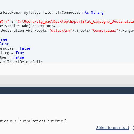
trFileName, myToday, file, strConnection 
As
String
EXT;"
 & 
"C:\Users\stg_pao\Desktop\ExportStat_Campagne_Destinatai
ueryTables.Add
(
Connection:= _

 Destination:=Workbooks
(
"data.xlsm"
)
.Sheets
(
"Commerciaux"
)
.Range
True
False
ormulas = 
False
tting = 
True
Open = 
False
 xlInsertDeleteCells

= 
False
ue
idth = 
True
 = 
0
tOnRefresh = 
False
orm = 
437
Row = 
1
ype = xlDelimited

ualifier = xlTextQualifierDoubleQuote

cutiveDelimiter = 
True
limiter = 
True
olonDelimiter = 
True
Delimiter = 
False
st-ce que le résultat est le même ?
Delimiter = 
False
Sélectionner tout
-
nDataTypes = Array
(
1
)
ingMinusNumbers = 
True