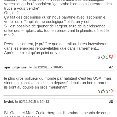
vertes" et qu'ils répondaient "ça tombe bien, on a justement des
trucs à vous vendre".
Oui, et ?
Ça fait des décennies qu'on nous baratine avec "l'économie
verte" ou le "capitalisme écologique" et là, on y est.
S'il est possible de gagner de l'argent, faire de la croissance,
créer des emplois, etc. tout en préservant la planète, où est le
mal ?
Personnellement, je préfère que ces milliardaires investissent
dans les énergies renouvelables que dans l'armement...
Après, ce n'est qu'un point de vu...
6
1
spiritofgenuis
,
le 02/12/2015 à 10h05
#7
le plus gros pollueur du monde par habitant c'est les USA, mais
sinon en global la chine les a dépassé depuis un bon moment,
ils sont au double en gros maintenant.
0
0
Invité
,
le 02/12/2015 à 10h13
#8
Bill Gates et Mark Zuckerberg ont-ils vraiment besoin de coups