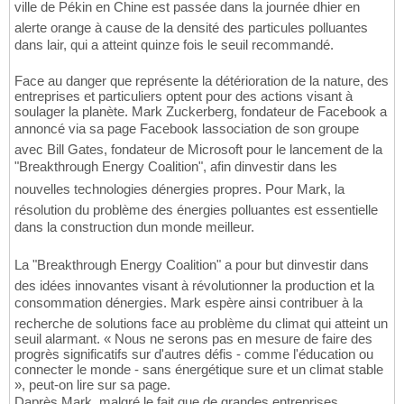
ville de Pékin en Chine est passée dans la journée dhier en
alerte orange à cause de la densité des particules polluantes
dans lair, qui a atteint quinze fois le seuil recommandé.
Face au danger que représente la détérioration de la nature, des
entreprises et particuliers optent pour des actions visant à
soulager la planète. Mark Zuckerberg, fondateur de Facebook a
annoncé via sa page Facebook lassociation de son groupe
avec Bill Gates, fondateur de Microsoft pour le lancement de la
"Breakthrough Energy Coalition", afin dinvestir dans les
nouvelles technologies dénergies propres. Pour Mark, la
résolution du problème des énergies polluantes est essentielle
dans la construction dun monde meilleur.
La "Breakthrough Energy Coalition" a pour but dinvestir dans
des idées innovantes visant à révolutionner la production et la
consommation dénergies. Mark espère ainsi contribuer à la
recherche de solutions face au problème du climat qui atteint un
seuil alarmant. « Nous ne serons pas en mesure de faire des
progrès significatifs sur d'autres défis - comme l'éducation ou
connecter le monde - sans énergétique sure et un climat stable
», peut-on lire sur sa page.
Daprès Mark, malgré le fait que de grandes entreprises