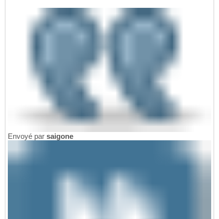
Envoyé par
saigone