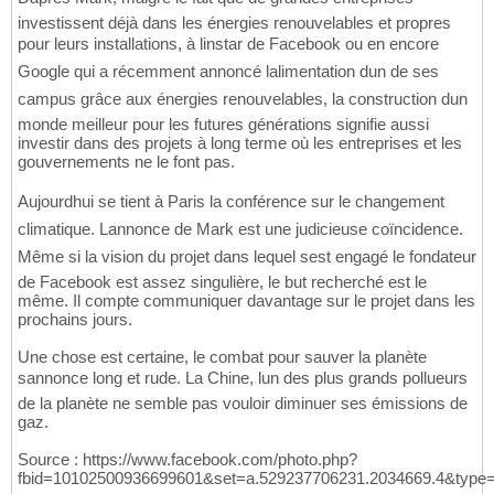
investissent déjà dans les énergies renouvelables et propres
pour leurs installations, à linstar de Facebook ou en encore
Google qui a récemment annoncé lalimentation dun de ses
campus grâce aux énergies renouvelables, la construction dun
monde meilleur pour les futures générations signifie aussi
investir dans des projets à long terme où les entreprises et les
gouvernements ne le font pas.
Aujourdhui se tient à Paris la conférence sur le changement
climatique. Lannonce de Mark est une judicieuse coïncidence.
Même si la vision du projet dans lequel sest engagé le fondateur
de Facebook est assez singulière, le but recherché est le
même. Il compte communiquer davantage sur le projet dans les
prochains jours.
Une chose est certaine, le combat pour sauver la planète
sannonce long et rude. La Chine, lun des plus grands pollueurs
de la planète ne semble pas vouloir diminuer ses émissions de
gaz.
Source : https://www.facebook.com/photo.php?
fbid=10102500936699601&set=a.529237706231.2034669.4&type=