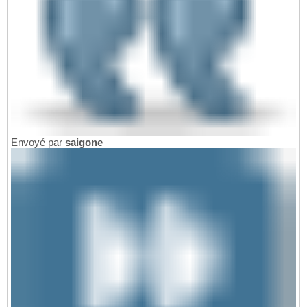
Envoyé par
saigone