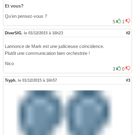
Et vous?
Qu'en pensez-vous ?
5
1
DiverSIG
,
le 01/12/2015 à 16h23
#2
Lannonce de Mark est une judicieuse coïncidence.
Plutôt une communication bien orchestrée !
Nico
3
0
Tryph
,
le 01/12/2015 à 16h57
#3