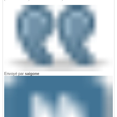
Envoyé par
saigone