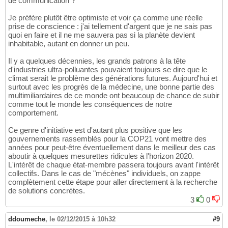
de communication ?
Je préfère plutôt être optimiste et voir ça comme une réelle
prise de conscience : j'ai tellement d'argent que je ne sais pas
quoi en faire et il ne me sauvera pas si la planète devient
inhabitable, autant en donner un peu.
Il y a quelques décennies, les grands patrons à la tête
d'industries ultra-polluantes pouvaient toujours se dire que le
climat serait le problème des générations futures. Aujourd'hui et
surtout avec les progrès de la médecine, une bonne partie des
multimiliardaires de ce monde ont beaucoup de chance de subir
comme tout le monde les conséquences de notre
comportement.
Ce genre d'initiative est d'autant plus positive que les
gouvernements rassemblés pour la COP21 vont mettre des
années pour peut-être éventuellement dans le meilleur des cas
aboutir à quelques mesurettes ridicules à l'horizon 2020.
L'intérêt de chaque état-membre passera toujours avant l'intérêt
collectifs. Dans le cas de "mécènes" individuels, on zappe
complètement cette étape pour aller directement à la recherche
de solutions concrètes.
3
0
ddoumeche
,
le 02/12/2015 à 10h32
#9