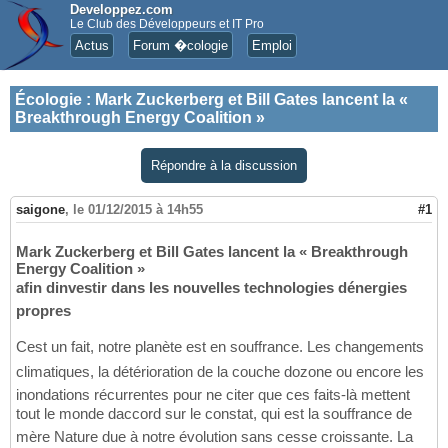
Developpez.com
Le Club des Développeurs et IT Pro
Actus
Forum �cologie
Emploi
Écologie
:
Mark Zuckerberg et Bill Gates lancent la «
Breakthrough Energy Coalition »
Répondre à la discussion
saigone
,
le 01/12/2015 à 14h55
#1
Mark Zuckerberg et Bill Gates lancent la « Breakthrough
Energy Coalition »
afin dinvestir dans les nouvelles technologies dénergies
propres
Cest un fait, notre planète est en souffrance. Les changements
climatiques, la détérioration de la couche dozone ou encore les
inondations récurrentes pour ne citer que ces faits-là mettent
tout le monde daccord sur le constat, qui est la souffrance de
mère Nature due à notre évolution sans cesse croissante. La