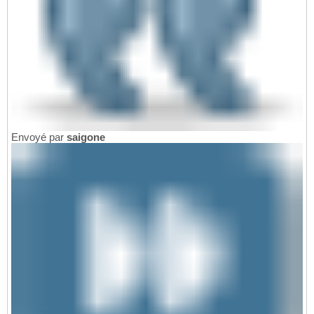
Envoyé par
saigone