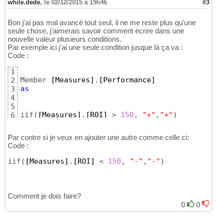
{
[Time]
.
[1997]
.Children
}
20
while.dede
,
le 02/12/2015 à 19h46
#3
)
21
22
Bon j'ai pas mal avancé tout seul, il ne me reste plus qu'une
ON
ROWS
23
seule chose, j'aimerais savoir comment écrire dans une
from
[Sales]
24
nouvelle valeur plusieurs conditions.
Par exemple ici j'ai une seule condition jusque là ça va :
Code :
1
Member 
[Measures]
.
[Performance]
2
as
3
4
5
iif
(
[Measures]
.
[ROI]
 > 
150
, 
"+"
,
"+"
)
6
Par contre si je veux en ajouter une autre comme celle ci:
Code :
iif
(
[Measures]
.
[ROI]
 < 
150
, 
"-"
,
"-"
)
Comment je dois faire?
0
0