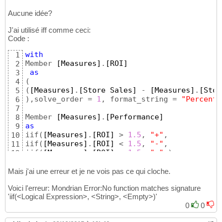
Aucune idée?
J'ai utilisé iff comme ceci:
Code :
with
1
Member 
[Measures]
.
[ROI]
2
as
3
(
4
(
[Measures]
.
[Store Sales]
 - 
[Measures]
.
[Stor
5
)
,solve_order = 
1
, format_string = 
"Percent"
6
7
Member 
[Measures]
.
[Performance]
8
as
9
iif
(
[Measures]
.
[ROI]
 > 
1.5
, 
"+"
,

10
iif
(
[Measures]
.
[ROI]
 < 
1.5
, 
"-"
,

11
iif
(
[Measures]
.
[ROI]
 = 
1.5
, 
"="
,
)
12
)
)
13
14
Mais j'ai une erreur et je ne vois pas ce qui cloche.
select
{
[Product]
.
[Drink]
.Children
}
15
Voici l'erreur: Mondrian Error:No function matches signature
16
'iif(<Logical Expression>, <String>, <Empty>)'
ON
COLUMNS
,

17
0
0
Crossjoin
(
18
{
[Measures]
.
[Store Cost]
, 
[Measures]
.
[Store 
19