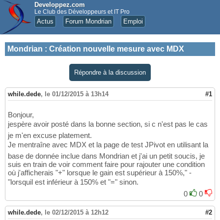
Developpez.com
Le Club des Développeurs et IT Pro
Actus
Forum Mondrian
Emploi
Mondrian
:
Création nouvelle mesure avec MDX
Répondre à la discussion
while.dede
,
le 01/12/2015 à 13h14
#1
Bonjour,
jespère avoir posté dans la bonne section, si c n'est pas le cas
je m'en excuse platement.
Je mentraîne avec MDX et la page de test JPivot en utilisant la
base de donnée inclue dans Mondrian et j'ai un petit soucis, je
suis en train de voir comment faire pour rajouter une condition
où j'afficherais "+" lorsque le gain est supérieur à 150%," -
"lorsquil est inférieur à 150% et "=" sinon.
0
0
while.dede
,
le 02/12/2015 à 12h12
#2