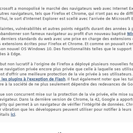
rosoft a monopolisé le marché des navigateurs web avec Internet Ex
res navigateurs, tels que Firefox et Chrome, qui n'ont pas eu de diffi
i, le sort d'Internet Explorer est scellé avec l'arrivée de Microsoft 
aintes, vulnérabilités et autres points négatifs durant des années à p
'abandonner son fameux navigateur au profit d'un nouveau baptisé
Mic
x derniers standards du web avec une prise en charge des extensions 
les extensions écrites pour Firefox et Chrome. Et comme on pouvait s'e
 son nouvel OS Windows 10. Des fonctionnalités telles que le support 
ées à Edge.
 but non lucratif à l'origine de Firefox a déployé plusieurs nouvelles 
ne navigation privée encore plus privée que celle à laquelle ses utilis
est d'offrir une meilleure protection de la vie privée à ses utilisateu
 les plugins à l'exception de Flash
. Il faut également noter que les t
tre à la société de ne plus seulement dépendre des redevances de Go
e son concurrent mise sur la protection de la vie privée, elle mise s
avigateur. Dans la dernière version de Chrome, la 42, Google a apport
grity qui permet à un navigateur de vérifier l'intégrité de données. 
r vibration que les développeurs peuvent utiliser pour notifier à leurs
étails
ici
.