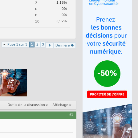
1,18%
2
0%
0
0%
0
5,92%
10
Page 1 sur 3
1
2
3
Dernière
Outils de la discussion
Affichage
#1