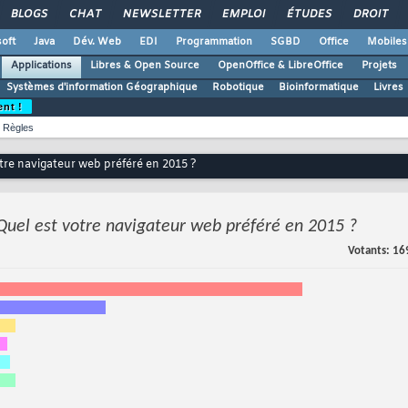
BLOGS
CHAT
NEWSLETTER
EMPLOI
ÉTUDES
DROIT
oft
Java
Dév. Web
EDI
Programmation
SGBD
Office
Mobiles
Applications
Libres & Open Source
OpenOffice & LibreOffice
Projets
Systèmes d'information Géographique
Robotique
Bioinformatique
Livres
ent !
Règles
tre navigateur web préféré en 2015 ?
Quel est votre navigateur web préféré en 2015 ?
Votants
16