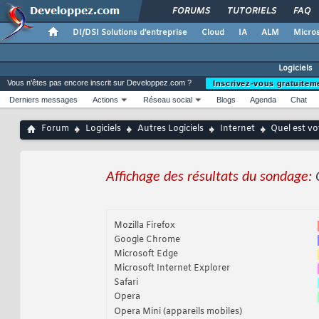
FORUMS
TUTORIELS
FAQ
DI/DSI Solutions d'entreprise
Cloud
IA
ALM
Micros
Logiciels
Vous n'êtes pas encore inscrit sur Developpez.com ?
Inscrivez-vous gratuitem
Derniers messages
Actions
Réseau social
Blogs
Agenda
Chat
Forum
Logiciels
Autres Logiciels
Internet
Quel est vo
Affichage des résultats du sondage:
Mozilla Firefox
Google Chrome
Microsoft Edge
Microsoft Internet Explorer
Safari
Opera
Opera Mini (appareils mobiles)