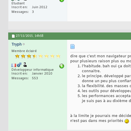
Étudiant
Inscrit en
Juin 2012
Messages
3
27/11/2015,
14h58
Tryph
Membre éclairé
dire que c'est mon navigateur pr
pour plusieurs raison plus ou m
l'habitude. bah oui ça doi
Développeur informatique
connaitre.
Inscrit en
Janvier 2010
le principe. développé par
Messages
553
donne un peu plus confian
la flexibilité. des masse
les outils pour développeu
les performances acceptabl
je suis pas à au dixième 
à la limite je pourrais me décide
n'est pas dans mes priorités