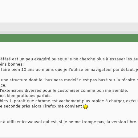
éféré est un peu exagéré puisque je ne cherche plus à essayer les autr
oins bonnes:
t faire bien 10 ans au moins que je l'utilise en navigateur par défaut,
 une structure dont le "business model" n'est pas basé sur la récolte 
ce.
s d'extensions diverses pour le customiser comme bon me semble.
rs. bien pratiques parfois.
es. il parait que chrome est vachement plus rapide à charger, exécute
de seconde près alors Firefox me convient
r à utiliser Iceweasel qui est, si je ne me trompe pas, la version libr