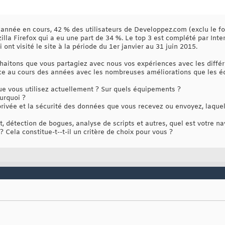
'année en cours, 42 % des utilisateurs de Developpez.com (exclu le f
lla Firefox qui a eu une part de 34 %. Le top 3 est complété par Inte
i ont visité le site à la période du 1er janvier au 31 juin 2015.
haitons que vous partagiez avec nous vos expériences avec les différe
nce au cours des années avec les nombreuses améliorations que les é
ue vous utilisez actuellement ? Sur quels équipements ?
urquoi ?
 privée et la sécurité des données que vous recevez ou envoyez, laque
 détection de bogues, analyse de scripts et autres, quel est votre nav
 Cela constitue-t--t-il un critère de choix pour vous ?