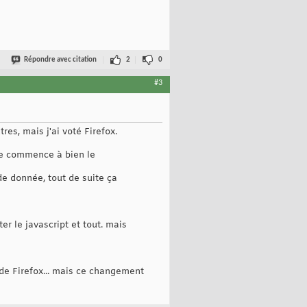
Répondre avec citation
2
0
#3
es, mais j'ai voté Firefox.
 je commence à bien le
de donnée, tout de suite ça
r le javascript et tout. mais
e de Firefox... mais ce changement