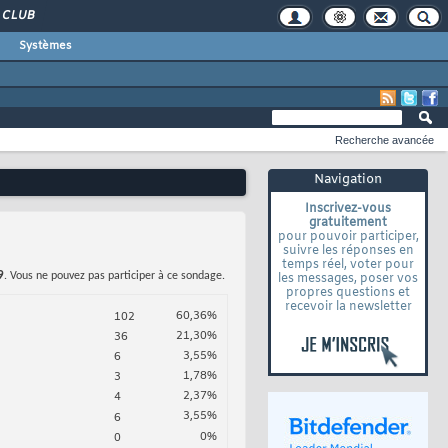
CLUB
Systèmes
Recherche avancée
Navigation
Inscrivez-vous
gratuitement
pour pouvoir participer,
suivre les réponses en
temps réel, voter pour
9
. Vous ne pouvez pas participer à ce sondage.
les messages, poser vos
propres questions et
recevoir la newsletter
60,36%
102
21,30%
36
3,55%
6
1,78%
3
2,37%
4
3,55%
6
0%
0