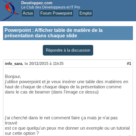
Developpez.com
Le Club des Développeurs et IT Pro
Actus
Forum Powerpoint
Emploi
Powerpoint
:
Afficher table de matière de la
présentation dans chaque slide
Répondre à la discussion
info_sara
,
le 20/11/2015 à 11h35
#1
Bonjour,
j'utilise powerpoint et je veux insérer une table des matières en
haut de chaque de chaque diapo de la présentation comme
dans le cas de beamer (dans l'image ce dessu)
j'ai cherché dans le net comment faire ça mais je n'ai pas
trouvé
est ce que quelqu'un peux me donner un exemple ou un tutorial
sur cette option ?