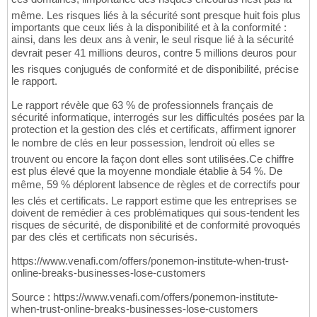
même. Les risques liés à la sécurité sont presque huit fois plus
importants que ceux liés à la disponibilité et à la conformité :
ainsi, dans les deux ans à venir, le seul risque lié à la sécurité
devrait peser 41 millions deuros, contre 5 millions deuros pour
les risques conjugués de conformité et de disponibilité, précise
le rapport.
Le rapport révèle que 63 % de professionnels français de
sécurité informatique, interrogés sur les difficultés posées par la
protection et la gestion des clés et certificats, affirment ignorer
le nombre de clés en leur possession, lendroit où elles se
trouvent ou encore la façon dont elles sont utilisées.Ce chiffre
est plus élevé que la moyenne mondiale établie à 54 %. De
même, 59 % déplorent labsence de règles et de correctifs pour
les clés et certificats. Le rapport estime que les entreprises se
doivent de remédier à ces problématiques qui sous-tendent les
risques de sécurité, de disponibilité et de conformité provoqués
par des clés et certificats non sécurisés.
https://www.venafi.com/offers/ponemon-institute-when-trust-
online-breaks-businesses-lose-customers
Source : https://www.venafi.com/offers/ponemon-institute-
when-trust-online-breaks-businesses-lose-customers