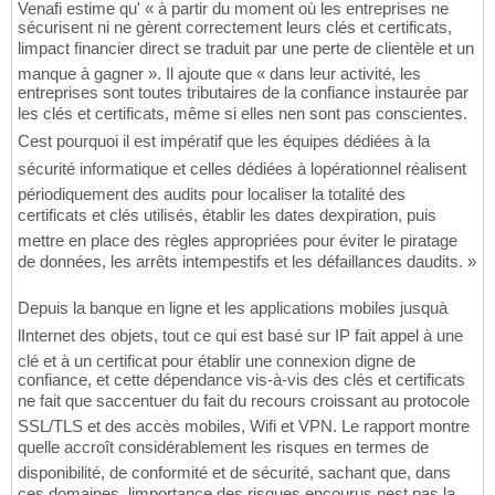
Venafi estime qu' « à partir du moment où les entreprises ne
sécurisent ni ne gèrent correctement leurs clés et certificats,
limpact financier direct se traduit par une perte de clientèle et un
manque à gagner ». Il ajoute que « dans leur activité, les
entreprises sont toutes tributaires de la confiance instaurée par
les clés et certificats, même si elles nen sont pas conscientes.
Cest pourquoi il est impératif que les équipes dédiées à la
sécurité informatique et celles dédiées à lopérationnel réalisent
périodiquement des audits pour localiser la totalité des
certificats et clés utilisés, établir les dates dexpiration, puis
mettre en place des règles appropriées pour éviter le piratage
de données, les arrêts intempestifs et les défaillances daudits. »
Depuis la banque en ligne et les applications mobiles jusquà
lInternet des objets, tout ce qui est basé sur IP fait appel à une
clé et à un certificat pour établir une connexion digne de
confiance, et cette dépendance vis-à-vis des clés et certificats
ne fait que saccentuer du fait du recours croissant au protocole
SSL/TLS et des accès mobiles, Wifi et VPN. Le rapport montre
quelle accroît considérablement les risques en termes de
disponibilité, de conformité et de sécurité, sachant que, dans
ces domaines, limportance des risques encourus nest pas la