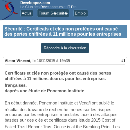
Developpez.com
Le Club des Développeurs et IT Pro
Actus
Forum S�curit�
Emploi
Sécurité
:
Certificats et clés non protégés ont causé
des pertes chiffrées à 11 millions pour les entreprises
Répondre à la discussion
Victor Vincent
,
le 16/11/2015 à 19h35
#1
Certificats et clés non protégés ont causé des pertes
chiffrées à 11 millions deuros pour les entreprises
françaises,
daprès une étude de Ponemon Institute
En début dannée, Ponemon Institute et Venafi ont publié le
résultat des travaux de recherche menés sur les risques
encourus par les entreprises mondiales face à des attaques
basées sur des clés et certificats dans létude 2015 Cost of
Failed Trust Report: Trust Online is at the Breaking Point. Les