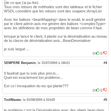
(de ce que j'ai pu lire).
Tous mes retours de méthodes sont des tableaux et le fichier
WSDL considère que les retours sont des soapenc:ArrayList
Avec les balises <beanMapping> dans le wsdd, le wsdl généré
par le client admin axis me génère des balises <complexType>
avec les définitions de mes propriétés de bean comme il faut.
lorsque je lance le client, il plante sur la désérialisation au niveau
de la classe de désérialisation axis...BeanDeserialiser
je suis largué ...
0
0
SEMPERE Benjamin
,
le 31/07/2004 à 18h21
#4
Il faudrait que tu sois plus precis...
Quel est exactement ton probleme...
Est ce l invoquation du ws qui plante???
0
0
TrollMaster
,
le 01/08/2004 à 01h05
#5
le problème c'est la Désérialisation avec des objets bean dans