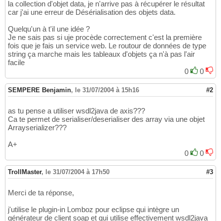
la collection d'objet data, je n'arrive pas à récupérer le résultat
car j'ai une erreur de Désérialisation des objets data.
Quelqu'un à t'il une idée ?
Je ne sais pas si uje procède correctement c'est la première
fois que je fais un service web. Le routour de données de type
string ça marche mais les tableaux d'objets ça n'à pas l'air
facile
0
0
SEMPERE Benjamin
,
le 31/07/2004 à 15h16
#2
as tu pense a utiliser wsdl2java de axis???
Ca te permet de serialiser/deserialiser des array via une objet
Arrayserializer???
A+
0
0
TrollMaster
,
le 31/07/2004 à 17h50
#3
Merci de ta réponse,
j'utilise le plugin-in Lomboz pour eclipse qui intègre un
générateur de client soap et qui utilise effectivement wsdl2java