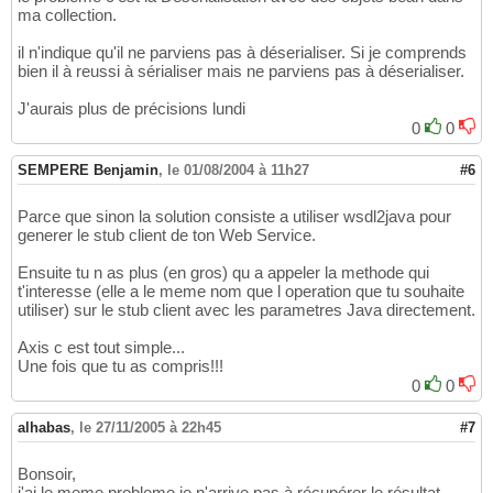
ma collection.
il n'indique qu'il ne parviens pas à déserialiser. Si je comprends
bien il à reussi à sérialiser mais ne parviens pas à déserialiser.
J'aurais plus de précisions lundi
0
0
SEMPERE Benjamin
,
le 01/08/2004 à 11h27
#6
Parce que sinon la solution consiste a utiliser wsdl2java pour
generer le stub client de ton Web Service.
Ensuite tu n as plus (en gros) qu a appeler la methode qui
t'interesse (elle a le meme nom que l operation que tu souhaite
utiliser) sur le stub client avec les parametres Java directement.
Axis c est tout simple...
Une fois que tu as compris!!!
0
0
alhabas
,
le 27/11/2005 à 22h45
#7
Bonsoir,
j'ai le meme probleme,je n'arrive pas à récupérer le résultat