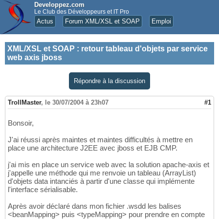
Developpez.com
Le Club des Développeurs et IT Pro
Actus
Forum XML/XSL et SOAP
Emploi
XML/XSL et SOAP
:
retour tableau d'objets par service
web axis jboss
Répondre à la discussion
TrollMaster
,
le 30/07/2004 à 23h07
#1
Bonsoir,
J'ai réussi après maintes et maintes difficultés à mettre en
place une architecture J2EE avec jboss et EJB CMP.
j'ai mis en place un service web avec la solution apache-axis et
j'appelle une méthode qui me renvoie un tableau (ArrayList)
d'objets data intanciés à partir d'une classe qui implémente
l'interface sérialisable.
Après avoir déclaré dans mon fichier .wsdd les balises
<beanMapping> puis <typeMapping> pour prendre en compte