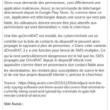
Store vous demande des permissions, cest difficilement une
application malicieuse. Aussi, je recommande de télécharger
directement depuis le Google Play Store. Si, comme dans ce
cas, lapplication est téléchargée depuis une source qui nest pas
fiable, les utilisateurs doivent encore être plus attentifs aux
permissions qui sont demandées », note le chercheur.
Une fois quOmniRAT est installé, les cybercriminels ont un
contrôle sur la liste de contacts du dispositif et peuvent alors
propager le spyware à plus de personnes. « Dans cette variante
dOmniRAT, il y a une fonction pour lenvoi de SMS multiples. Ce
qui la rend particulièrement dangereuse est le fait que les SMS
propagés par OmniRAT depuis le dispositif infecté vont
apparaître comme étant en provenance dun contact fiable pour
les destinataires, les rendant plus susceptibles de suivre le lien
et de voir leur propre dispositif infecter », précise le chercheur.
Source : https://blog.avast.com/2015/11/05/droidjack-isnt-the-
only-spying-software-out-there-avast-discovers-that-omnirat-is-
currently-being-used-and-spread-by-criminals-to-gain-full-
remote-control-of-devices/
Voir Aussi :