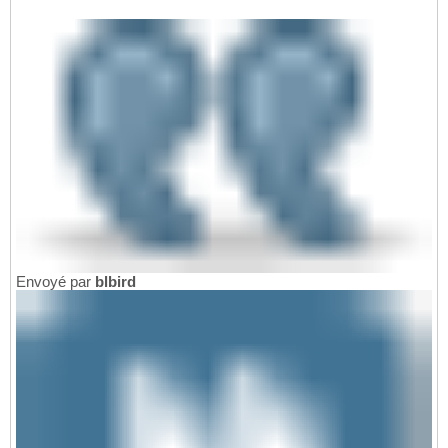
Envoyé par
blbird