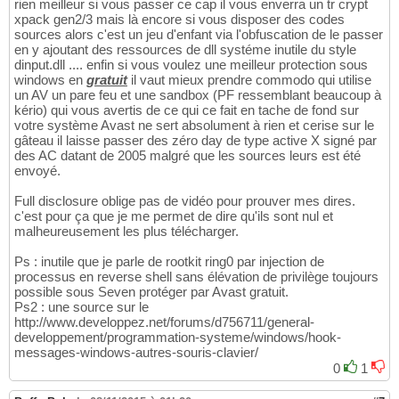
rien meilleur si vous passer ce cap il vous enverra un tr crypt
xpack gen2/3 mais là encore si vous disposer des codes
sources alors c'est un jeu d'enfant via l'obfuscation de le passer
en y ajoutant des ressources de dll systéme inutile du style
dinput.dll .... enfin si vous voulez une meilleur protection sous
windows en
gratuit
il vaut mieux prendre commodo qui utilise
un AV un pare feu et une sandbox (PF ressemblant beaucoup à
kério) qui vous avertis de ce qui ce fait en tache de fond sur
votre système Avast ne sert absolument à rien et cerise sur le
gâteau il laisse passer des zéro day de type active X signé par
des AC datant de 2005 malgré que les sources leurs est été
envoyé.
Full disclosure oblige pas de vidéo pour prouver mes dires.
c'est pour ça que je me permet de dire qu'ils sont nul et
malheureusement les plus télécharger.
Ps : inutile que je parle de rootkit ring0 par injection de
processus en reverse shell sans élévation de privilège toujours
possible sous Seven protéger par Avast gratuit.
Ps2 : une source sur le
http://www.developpez.net/forums/d756711/general-
developpement/programmation-systeme/windows/hook-
messages-windows-autres-souris-clavier/
0
1