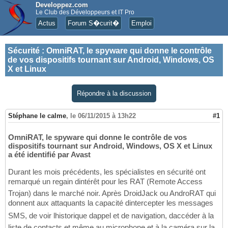
Developpez.com
Le Club des Développeurs et IT Pro
Actus
Forum S�curit�
Emploi
Sécurité
:
OmniRAT, le spyware qui donne le contrôle
de vos dispositifs tournant sur Android, Windows, OS
X et Linux
Répondre à la discussion
Stéphane le calme
,
le 06/11/2015 à 13h22
#1
OmniRAT, le spyware qui donne le contrôle de vos
dispositifs tournant sur Android, Windows, OS X et Linux
a été identifié par Avast
Durant les mois précédents, les spécialistes en sécurité ont
remarqué un regain dintérêt pour les RAT (Remote Access
Trojan) dans le marché noir. Après DroidJack ou AndroRAT qui
donnent aux attaquants la capacité dintercepter les messages
SMS, de voir lhistorique dappel et de navigation, daccéder à la
liste de contacts et même au microphone et à la caméra sur la