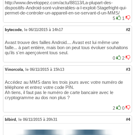
http://www.developpez.com/actu/88113/La-plupart-des-
dispositifs-Android-sont-vulnerables-a-l-exploit-Stagefright-qui-
permet-de-controler-un-appareil-en-se-servant-d-un-MMS/
5
1
bytecode
,
le 06/11/2015 à 14h17
#2
Avast trouve des failles Android.... Avast est lui même une
faille... à part entière, mais bon on peut tous évoluer souhaitons
qu'ils s'en aperçoivent tous seul.
0
2
Vinorcola
,
le 06/11/2015 à 15h13
#3
Accédez au MMS dans les trois jours avec votre numéro de
téléphone et entrez votre code PIN.
Ah tiens, il faut pas le numéro de carte bancaire avec le
cryptogramme au dos non plus ?
2
0
blbird
,
le 06/11/2015 à 20h31
#4