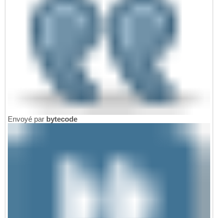
Envoyé par
bytecode