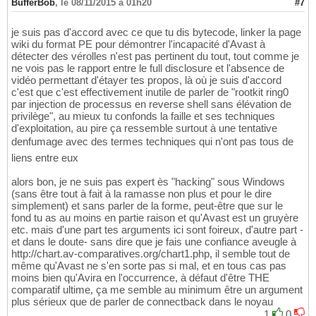
BufferBob
,
le 08/11/2015 à 01h20
#7
je suis pas d'accord avec ce que tu dis bytecode, linker la page
wiki du format PE pour démontrer l'incapacité d'Avast à
détecter des vérolles n'est pas pertinent du tout, tout comme je
ne vois pas le rapport entre le full disclosure et l'absence de
vidéo permettant d'étayer tes propos, là où je suis d'accord
c'est que c'est effectivement inutile de parler de "rootkit ring0
par injection de processus en reverse shell sans élévation de
privilège", au mieux tu confonds la faille et ses techniques
d'exploitation, au pire ça ressemble surtout à une tentative
denfumage avec des termes techniques qui n'ont pas tous de
liens entre eux
alors bon, je ne suis pas expert ès "hacking" sous Windows
(sans être tout à fait à la ramasse non plus et pour le dire
simplement) et sans parler de la forme, peut-être que sur le
fond tu as au moins en partie raison et qu'Avast est un gruyère
etc. mais d'une part tes arguments ici sont foireux, d'autre part -
et dans le doute- sans dire que je fais une confiance aveugle à
http://chart.av-comparatives.org/chart1.php, il semble tout de
même qu'Avast ne s'en sorte pas si mal, et en tous cas pas
moins bien qu'Avira en l'occurrence, à défaut d'être THE
comparatif ultime, ça me semble au minimum être un argument
plus sérieux que de parler de connectback dans le noyau
1
0