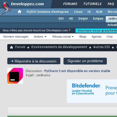
FORUMS
TUTORIELS
FAQ
DI/DSI Solutions d'entreprise
Cloud
IA
ALM
Micros
EDI
4D
Delphi
Eclipse
JetBr
Actual
Vous n'êtes pas encore inscrit sur Developpez.com ?
Inscrivez-vous gratuitem
Derniers messages
Actions
Réseau social
Blogs
Agenda
Chat
Forum
Environnements de développement
Autres EDI
+
Signaler un problème
Répondre à la discussion
Discussion :
PyCharm 5 est disponible en version stable
Sujet :
JetBrains