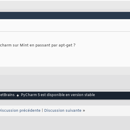
ycharm sur Mint en passant par apt-get ?
JetBrains
PyCharm 5 est disponible en version stable
iscussion précédente
|
Discussion suivante
»