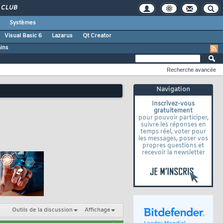
CLUB
Systèmes
Visual Basic 6
Lazarus
Qt Creator
ains
Recherche avancée
Navigation
Inscrivez-vous
gratuitement
pour pouvoir participer,
suivre les réponses en
temps réel, voter pour
les messages, poser vos
propres questions et
recevoir la newsletter
Outils de la discussion
Affichage