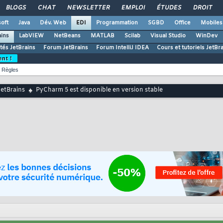
BLOGS
CHAT
NEWSLETTER
EMPLOI
ÉTUDES
DROIT
oft
Java
Dév. Web
EDI
Programmation
SGBD
Office
Mobiles
ains
LabVIEW
NetBeans
MATLAB
Scilab
Visual Studio
WinDev
ités JetBrains
Forum JetBrains
Forum IntelliJ IDEA
Cours et tutoriels JetBr
ent !
Règles
JetBrains
PyCharm 5 est disponible en version stable