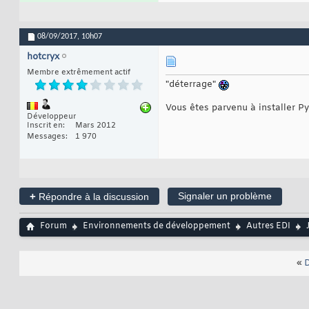
08/09/2017,
10h07
hotcryx
Membre extrêmement actif
"déterrage"
Vous êtes parvenu à installer P
Développeur
Inscrit en
Mars 2012
Messages
1 970
+
Signaler un problème
Répondre à la discussion
Forum
Environnements de développement
Autres EDI
«
D