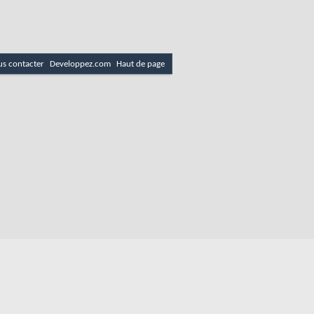
s contacter
Developpez.com
Haut de page
es
Politique de cookies