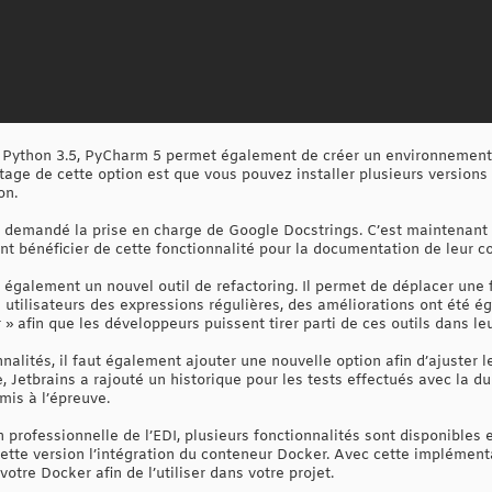
c Python 3.5, PyCharm 5 permet également de créer un environnement
ntage de cette option est que vous pouvez installer plusieurs versio
on.
demandé la prise en charge de Google Docstrings. C’est maintenant ch
ent bénéficier de cette fonctionnalité pour la documentation de leur c
s également un nouvel outil de refactoring. Il permet de déplacer une
s utilisateurs des expressions régulières, des améliorations ont été 
» afin que les développeurs puissent tirer parti de ces outils dans leu
alités, il faut également ajouter une nouvelle option afin d’ajuster les
, Jetbrains a rajouté un historique pour les tests effectués avec la du
is à l’épreuve.
on professionnelle de l’EDI, plusieurs fonctionnalités sont disponible
ette version l’intégration du conteneur Docker. Avec cette implémenta
votre Docker afin de l’utiliser dans votre projet.