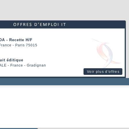
OA - Recette H/F
 France - Paris 75015
uit éditique
ALE
- France - Gradignan
Voir plus d'offres