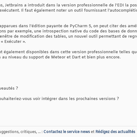
s, Jetbrains a introduit dans la version professionnelle de l’EDI la pos
exécutent. Il faut également noter un outil fournissant l’autocompléti
pparues dans l’édition payante de PyCharm 5, on peut citer des amél
ons par exemple, une introspection native du code des bases de do
enêtre de modification des tables, un nouvel outil permettant de regr
 « Exécuter ».
t également disponibles dans cette version professionnelle telles que
s au niveau du support de Meteor et Dart et bien plus encore.
veautés ?
haiteriez-vous voir intégrer dans les prochaines versions ?
gestions, critiques, ... :
Contactez le service news
et
Rédigez des actualités