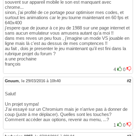
souvent sur appareil mobile le son est manquant avec
chrome...
sinon, j'ai profité de ce portage pour optimiser mes codes, et
surtout les animations car le jeu tourne maintenant en 60 fps et
640x400
j'espere que de joueur à ce jeu de 1988 sur une page internet et
sans aucun emulateur vous amusera autant qu'a moi !!
dans mes reves un peu fous , j'imagine un mode VS jouable en
ligne mais là c'est au dessus de mes comptences !!
au fait , dois je presenter le jeu maintenant qu'il est fini dans la
rubrique projet du forum ?
a une prochaine
françois
4
0
Gnuum
,
le 29/03/2016 à 10h40
#2
Salut!
Un projet sympa!
J'ai essayé sur un Chromium mais je n'arrive pas à donner de
coup (juste à me déplacer). Quelles sont les touches?
Comment accéder aux options, revenir au menu, ...?
1
0