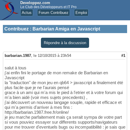
Developpez.com
Le Club des Développeurs et IT Pro
Actus
Forum Contribuez
Emploi
Contribuez
:
Barbarian Amiga en Javascript
Répondre à la discussion
barbarian.1987
,
le 12/10/2015 à 23h54
#1
salut à tous
j'ai enfin fini le portage de mon remake de Barbarian en
Javascript
la "traduction" de mon jeu en qb64 > javascript a finalement été
plus facile que je ne l'aurais pensé
grace à un ami qui m'a mis le pied à l'etrier et à votre forum qui
m'a bien aidé (voir mes sujets precedents) ,
j'ai découvert un nouveau langage souple, rapide et efficace et
qui m'a permis d'arriver à mes fins :
http://barbarian.1987.free.fr/online/
je jeu marche parfaitement mais ça serait sympa de votre part
si vous pouviez essayer sur differents supports/navigateurs
pour me trouver d'eventuels bugs ou incompatibilité : je sais que