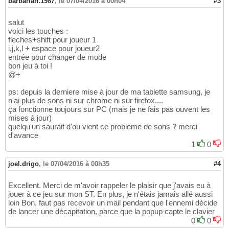
barbarian.1987
,
le 07/04/2016 à 00h04
#3
salut
voici les touches :
fleches+shift pour joueur 1
i,j,k,l + espace pour joueur2
entrée pour changer de mode
bon jeu à toi !
@+
ps: depuis la derniere mise à jour de ma tablette samsung, je
n'ai plus de sons ni sur chrome ni sur firefox....
ça fonctionne toujours sur PC (mais je ne fais pas ouvent les
mises à jour)
quelqu'un saurait d'ou vient ce probleme de sons ? merci
d'avance
1
0
joel.drigo
,
le 07/04/2016 à 00h35
#4
Excellent. Merci de m'avoir rappeler le plaisir que j'avais eu à
jouer à ce jeu sur mon ST. En plus, je n'étais jamais allé aussi
loin Bon, faut pas recevoir un mail pendant que l'ennemi décide
de lancer une décapitation, parce que la popup capte le clavier
0
0