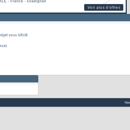
ALE
- France - Gradignan
Voir plus d'offres
 objet sous GRUB
nce)
Nou