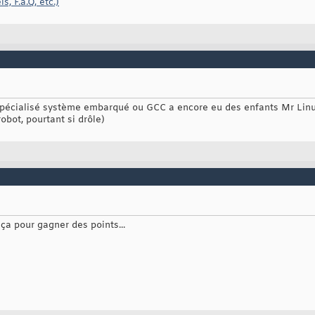
, F.a.Q, etc.)
 spécialisé système embarqué ou GCC a encore eu des enfants Mr L
obot, pourtant si drôle)
t ça pour gagner des points...