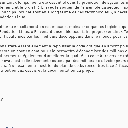
t sur Linux temps réel a été essentiel dans la promotion de systèmes
ement, et le projet RTL, avec le soutien de l'ensemble du secteur, no
u principal pour le soutien à long terme de ces technologies », a déc
ndation Linux.
aintenu en collaboration est mieux et moins cher que les logiciels qui 
a Fondation Linux. « En venant ensemble pour faire progresser Linux
ront soutenues par les meilleurs développeurs dans le monde pour les
consistera essentiellement à repousser le code critique en amont pou
cevra un soutien continu. Cela permettra d'économiser des millions de
l permettra également d'améliorer la qualité du code à travers de rob
e noyau, est collectivement soutenu par des milliers de développeurs 
uira à un examen trimestriel du plan de code, rencontres face-à-face,
ribution aux essais et la documentation du projet.
t?