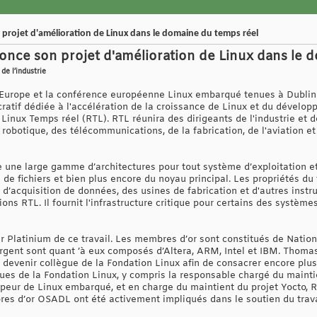
projet d'amélioration de Linux dans le domaine du temps réel
once son projet d'amélioration de Linux dans le 
de l’industrie
urope et la conférence européenne Linux embarqué tenues à Dublin 
cratif dédiée à l'accélération de la croissance de Linux et du dévelop
Linux Temps réel (RTL). RTL réunira des dirigeants de l'industrie et d
 robotique, des télécommunications, de la fabrication, de l'aviation et
 une large gamme d’architectures pour tout système d’exploitation et
de fichiers et bien plus encore du noyau principal. Les propriétés du
 d’acquisition de données, des usines de fabrication et d'autres inst
ions RTL. Il fournit l'infrastructure critique pour certains des systè
 Platinium de ce travail. Les membres d’or sont constitués de Natio
rgent sont quant ’à eux composés d’Altera, ARM, Intel et IBM. Thomas
devenir collègue de la Fondation Linux afin de consacrer encore plus 
ègues de la Fondation Linux, y compris la responsable chargé du mainti
eur de Linux embarqué, et en charge du maintient du projet Yocto, Ri
res d’or OSADL ont été activement impliqués dans le soutien du trava