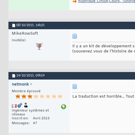
Rubrique Linux(Cours, Tutoriels
08/10/2015,
14h25
MikeRowSoft
Invité(e)
Il y a un kit de développement
(souvenez vous de l'histoire de r
14/10/2015,
09h59
netmonk
Membre éprouvé
La traduction est horrible... Tou
Ingénieur systèmes et
réseaux
Inscrit en
Avril 2015
Messages
47