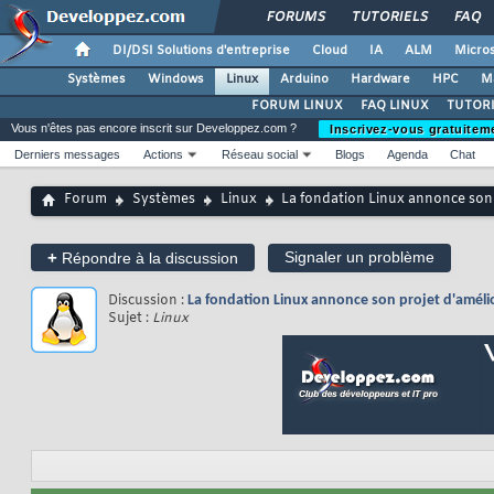
FORUMS
TUTORIELS
FAQ
DI/DSI Solutions d'entreprise
Cloud
IA
ALM
Micros
Systèmes
Windows
Linux
Arduino
Hardware
HPC
M
FORUM LINUX
FAQ LINUX
TUTORI
Vous n'êtes pas encore inscrit sur Developpez.com ?
Inscrivez-vous gratuitem
Derniers messages
Actions
Réseau social
Blogs
Agenda
Chat
Forum
Systèmes
Linux
La fondation Linux annonce son 
+
Signaler un problème
Répondre à la discussion
Discussion :
La fondation Linux annonce son projet d'améli
Sujet :
Linux