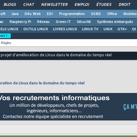
BLOGS
CHAT
NEWSLETTER
EMPLOI
ÉTUDES
DROIT
oft
Java
Dév. Web
EDI
Programmation
SGBD
Office
Mobiles
ac
Raspberry Pi
Réseau
Green IT
Sécurité
Systèmes embarqués
ELS LINUX
OUTILS LINUX
LIVRES LINUX
LINUX TV
UNIX
GTK+
Qt
ent !
Règles
projet d'amélioration de Linux dans le domaine du temps réel
oration de Linux dans le domaine du temps réel