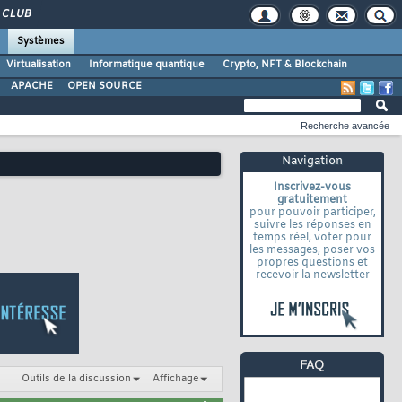
CLUB
Systèmes
Virtualisation
Informatique quantique
Crypto, NFT & Blockchain
APACHE
OPEN SOURCE
Recherche avancée
Navigation
Inscrivez-vous
gratuitement
pour pouvoir participer,
suivre les réponses en
temps réel, voter pour
les messages, poser vos
propres questions et
recevoir la newsletter
Outils de la discussion
Affichage