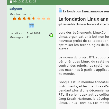
08/10/2015,
12h28
saigone
La fondation Linux annonce son 
Membre émérite
La fondation Linux ann
qui rassemble plusieurs leaders et experts 
Lors des événements LinuxCon E
Inscrit en
Août 2009
Linux, organisation à but non lu
Messages
41
nouveau projet de collaboration 
optimiser les technologies de la
autres.
Le noyau du projet RTL supporte
périphériques Linux, du système 
control des robots, les systèmes
des machines à partir d'applicat
du monde.
Google est un membre fondateur
Instruments; et les membres d'a
pendant plus d'une décennie, va 
RTL. Il se joint aux autres coll
Greg Kroah-Hartman, le développ
Linux, Linus Torvalds. Les memb