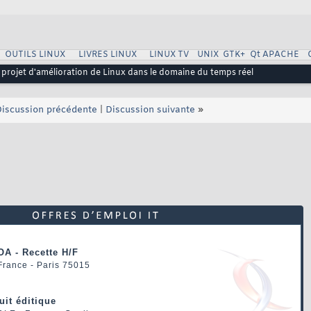
OUTILS LINUX
LIVRES LINUX
LINUX TV
UNIX
GTK+
Qt
APACHE
projet d'amélioration de Linux dans le domaine du temps réel
iscussion précédente
|
Discussion suivante
»
OA - Recette H/F
 France - Paris 75015
uit éditique