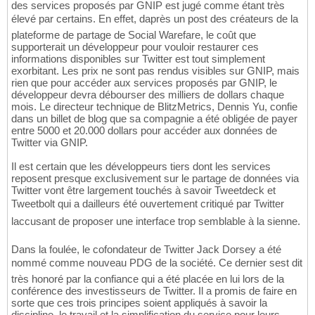
des services proposés par GNIP est jugé comme étant très
élevé par certains. En effet, daprès un post des créateurs de la
plateforme de partage de Social Warefare, le coût que
supporterait un développeur pour vouloir restaurer ces
informations disponibles sur Twitter est tout simplement
exorbitant. Les prix ne sont pas rendus visibles sur GNIP, mais
rien que pour accéder aux services proposés par GNIP, le
développeur devra débourser des milliers de dollars chaque
mois. Le directeur technique de BlitzMetrics, Dennis Yu, confie
dans un billet de blog que sa compagnie a été obligée de payer
entre 5000 et 20.000 dollars pour accéder aux données de
Twitter via GNIP.
Il est certain que les développeurs tiers dont les services
reposent presque exclusivement sur le partage de données via
Twitter vont être largement touchés à savoir Tweetdeck et
Tweetbolt qui a dailleurs été ouvertement critiqué par Twitter
laccusant de proposer une interface trop semblable à la sienne.
Dans la foulée, le cofondateur de Twitter Jack Dorsey a été
nommé comme nouveau PDG de la société. Ce dernier sest dit
très honoré par la confiance qui a été placée en lui lors de la
conférence des investisseurs de Twitter. Il a promis de faire en
sorte que ces trois principes soient appliqués à savoir la
discipline, le travail et la simplification du service pour leurs