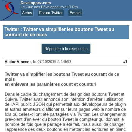
Developpez.com
Le Club des Développeurs et IT Pro
Actus
Forum Twitter
Emploi
Twitter
:
Twitter va simplifier les boutons Tweet au
courant de ce mois
Répondre à la discussion
Victor Vincent
,
le 07/10/2015 à 14h53
#1
Twitter va simplifier les boutons Tweet au courant de ce
mois
en enlevant les paramètres count et counturl
Dans le cadre du changement de design des boutons Tweet et
Suivre, Twitter avait annoncé son intention d'arrêter l'utilisation
de l'API public JSON qui permettait aux développeurs de plugin
et autres amateurs d'afficher sur leurs pages web le nombre de
fois où celles-ci ont été partagées via Twitter. Les changements
prévoient d'enlever du bouton Tweet le compteur qui donnait le
nombre de fois que le partage a été fait, mais aussi de changer
l'apparence des deux boutons en mettant les écritures en blanc