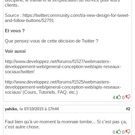
clients.
Source : https://twittercommunity.com/t/a-new-design-for-tweet-
and-follow-buttons/52791
Et vous ?
Que pensez-vous de cette décision de Twitter ?
Voir aussi
http://www.developpez.net/forums/f1527/webmasters-
developpement-web/general-conception-web/apis-reseaux-
sociaux/twitter/
http://www.developpez.net/forums/f1525/webmasters-
developpement-web/general-conception-web/apis-reseaux-
sociaux/ (Cours, Tutoriels, FAQ, etc.)
4
0
yahiko
,
le 07/10/2015 à 17h44
#2
Faut bien qu'à un moment la monnaie tombe... Si c'est pas ça,
c'est autre chose.
0
0