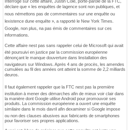
Interrogé sur cette affaire, Justin Cole, porte-parole de la FTC,
déclare que « les enquêtes de lagence sont non publiques, et
nous némettons pas de commentaires sur une enquête ou
lexistence dune enquête », a rapporté le New York Times.
Google, non plus, na pas émis de commentaires sur ces
informations.
Cette affaire nest pas sans rappeler celui de Microsoft qui avait
été poursuivi en justice par la commission européenne
dénonçant le manque douverture dans linstallation des
navigateurs sur Windows. Après 4 ans de procès, les amendes
cumulées au fil des années ont atteint la somme de 2,2 milliards
deuros.
Il faut également rappeler que la FTC nest pas la première
institution à mener des démarches afin de mieux voir clair dans
la manière dont Google utilise Android pour promouvoir ses
produits. La commission européenne a ouvert une enquête
similaire dans le mois davril afin dexaminer si Google impose
ou non des clauses abusives aux fabricants de smartphones
pour favoriser ses propres applications.