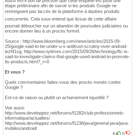
Aussi est-il bon de préciser que cette enquête est juste une
étape préliminaire afin de savoir si les produits Google ne
restreignent pas laccès de la plateforme à dautres produits
concurrents. Cela sous-entend que lissue de cette affaire
pourrait déboucher sur un abandon de poursuites judiciaires ou
encore donner lieu à un procès formel.
Source : http://www.bloomberg.com/news/articles/2015-09-
25/google-said-to-be-under-u-s-antitrust-scrutiny-over-android-
iezf41sg, http://www.nytimes.com/2015/09/26/technology/ftc-is-
said-to-investigate-claims-that-google-used-android-to-promote-
its-products.html?_r=0
Et vous ?
Quels commentaires faites-vous des procès menés contre
Google ?
Est-ce de raison ou plutôt un acharnement injustifié ?
Voir aussi
http://www.developpez.net/forums/f1282/club-professionnels-
informatique/actualites/
http://www.developpez.net/forums/f1238/java/general-java/java-
mobiles/android/
6
0