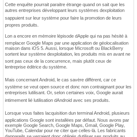
Cette enquête pourrait paraitre étrange quand on sait que les
autres entreprises développant leurs systèmes dexploitation
sappuient sur leur système pour faire la promotion de leurs
propres produits.
Lon a encore en mémoire lépisode dApple qui na pas hésité à
remplacer Google Maps par une application de géolocalisation
maison dans iOS 5. Aussi, lorsque Microsoft ou BlackBerry
sortent leur système dexploitation, les produits mis en avant ne
sont pas ceux de la concurrence, mais plutôt ceux de
lentreprise éditrice du système.
Mais concernant Android, le cas savère différent, car ce
système se veut open source et donc non contraignant pour les
entreprises lutilisant. Or, selon certaines voix, Google aurait
intimement lié lutilisation dAndroid avec ses produits.
Lorsque vous faites lacquisition dun terminal Android, plusieurs
applications Google sont installées par défaut. Nous avons par
exemple Google Search, Google Maps, Gmail, Google Play,
YouTube, Calendar pour ne citer que celles-là. Les fabricants
dappareils se verraient donc obligés dutiliser ses produits au