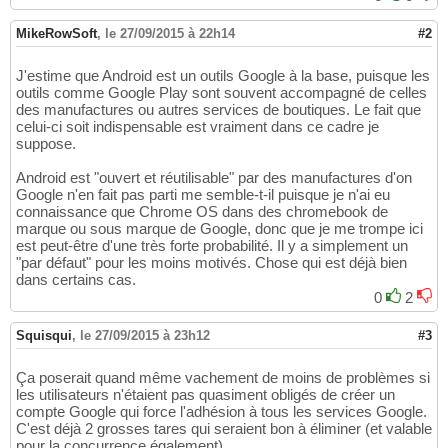
MikeRowSoft
,
le 27/09/2015 à 22h14
#2
J'estime que Android est un outils Google à la base, puisque les
outils comme Google Play sont souvent accompagné de celles
des manufactures ou autres services de boutiques. Le fait que
celui-ci soit indispensable est vraiment dans ce cadre je
suppose.
Android est "ouvert et réutilisable" par des manufactures d'on
Google n'en fait pas parti me semble-t-il puisque je n'ai eu
connaissance que Chrome OS dans des chromebook de
marque ou sous marque de Google, donc que je me trompe ici
est peut-être d'une très forte probabilité. Il y a simplement un
"par défaut" pour les moins motivés. Chose qui est déjà bien
dans certains cas.
0
2
Squisqui
,
le 27/09/2015 à 23h12
#3
Ça poserait quand même vachement de moins de problèmes si
les utilisateurs n'étaient pas quasiment obligés de créer un
compte Google qui force l'adhésion à tous les services Google.
C'est déjà 2 grosses tares qui seraient bon à éliminer (et valable
pour la concurrence également).