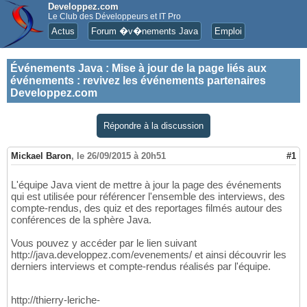
Developpez.com
Le Club des Développeurs et IT Pro
Actus
Forum �v�nements Java
Emploi
Événements Java
:
Mise à jour de la page liés aux
événements : revivez les événements partenaires
Developpez.com
Répondre à la discussion
Mickael Baron
,
le 26/09/2015 à 20h51
#1
L'équipe Java vient de mettre à jour la page des événements
qui est utilisée pour référencer l'ensemble des interviews, des
compte-rendus, des quiz et des reportages filmés autour des
conférences de la sphère Java.
Vous pouvez y accéder par le lien suivant
http://java.developpez.com/evenements/ et ainsi découvrir les
derniers interviews et compte-rendus réalisés par l'équipe.
http://thierry-leriche-