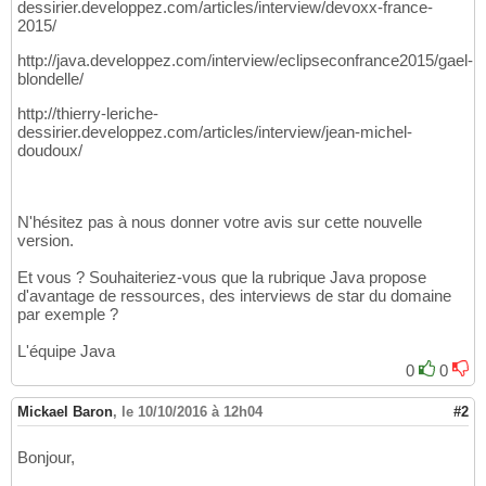
dessirier.developpez.com/articles/interview/devoxx-france-
2015/
http://java.developpez.com/interview/eclipseconfrance2015/gael-
blondelle/
http://thierry-leriche-
dessirier.developpez.com/articles/interview/jean-michel-
doudoux/
N'hésitez pas à nous donner votre avis sur cette nouvelle
version.
Et vous ? Souhaiteriez-vous que la rubrique Java propose
d'avantage de ressources, des interviews de star du domaine
par exemple ?
L'équipe Java
0
0
Mickael Baron
,
le 10/10/2016 à 12h04
#2
Bonjour,