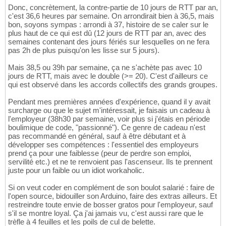
Donc, concrètement, la contre-partie de 10 jours de RTT par an,
c'est 36,6 heures par semaine. On arrondirait bien à 36,5, mais
bon, soyons sympas : arrondi à 37, histoire de se caler sur le
plus haut de ce qui est dû (12 jours de RTT par an, avec des
semaines contenant des jours fériés sur lesquelles on ne fera
pas 2h de plus puisqu'on les lisse sur 5 jours).
Mais 38,5 ou 39h par semaine, ça ne s'achète pas avec 10
jours de RTT, mais avec le double (>= 20). C'est d'ailleurs ce
qui est observé dans les accords collectifs des grands groupes.
Pendant mes premières années d'expérience, quand il y avait
surcharge ou que le sujet m'intéressait, je faisais un cadeau à
l'employeur (38h30 par semaine, voir plus si j'étais en période
boulimique de code, "passionné"). Ce genre de cadeau n'est
pas recommandé en général, sauf à être débutant et à
développer ses compétences : l'essentiel des employeurs
prend ça pour une faiblesse (peur de perdre son emploi,
servilité etc.) et ne te renvoient pas l'ascenseur. Ils te prennent
juste pour un faible ou un idiot workaholic.
Si on veut coder en complément de son boulot salarié : faire de
l'open source, bidouiller son Arduino, faire des extras ailleurs. Et
restreindre toute envie de bosser gratos pour l'employeur, sauf
s'il se montre loyal. Ça j'ai jamais vu, c'est aussi rare que le
trèfle à 4 feuilles et les poils de cul de belette.