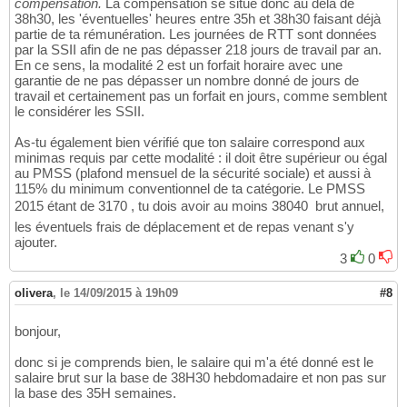
compensation.
La compensation se situe donc au delà de
38h30, les 'éventuelles' heures entre 35h et 38h30 faisant déjà
partie de ta rémunération. Les journées de RTT sont données
par la SSII afin de ne pas dépasser 218 jours de travail par an.
En ce sens, la modalité 2 est un forfait horaire avec une
garantie de ne pas dépasser un nombre donné de jours de
travail et certainement pas un forfait en jours, comme semblent
le considérer les SSII.
As-tu également bien vérifié que ton salaire correspond aux
minimas requis par cette modalité : il doit être supérieur ou égal
au PMSS (plafond mensuel de la sécurité sociale) et aussi à
115% du minimum conventionnel de ta catégorie. Le PMSS
2015 étant de 3170 , tu dois avoir au moins 38040  brut annuel,
les éventuels frais de déplacement et de repas venant s'y
ajouter.
3
0
olivera
,
le 14/09/2015 à 19h09
#8
bonjour,
donc si je comprends bien, le salaire qui m'a été donné est le
salaire brut sur la base de 38H30 hebdomadaire et non pas sur
la base des 35H semaines.