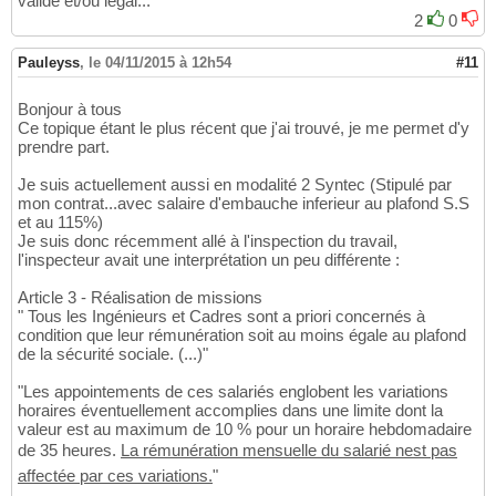
valide et/ou légal...
2
0
Pauleyss
,
le 04/11/2015 à 12h54
#11
Bonjour à tous
Ce topique étant le plus récent que j'ai trouvé, je me permet d'y
prendre part.
Je suis actuellement aussi en modalité 2 Syntec (Stipulé par
mon contrat...avec salaire d'embauche inferieur au plafond S.S
et au 115%)
Je suis donc récemment allé à l'inspection du travail,
l'inspecteur avait une interprétation un peu différente :
Article 3 - Réalisation de missions
" Tous les Ingénieurs et Cadres sont a priori concernés à
condition que leur rémunération soit au moins égale au plafond
de la sécurité sociale. (...)"
"Les appointements de ces salariés englobent les variations
horaires éventuellement accomplies dans une limite dont la
valeur est au maximum de 10 % pour un horaire hebdomadaire
de 35 heures.
La rémunération mensuelle du salarié nest pas
affectée par ces variations.
"