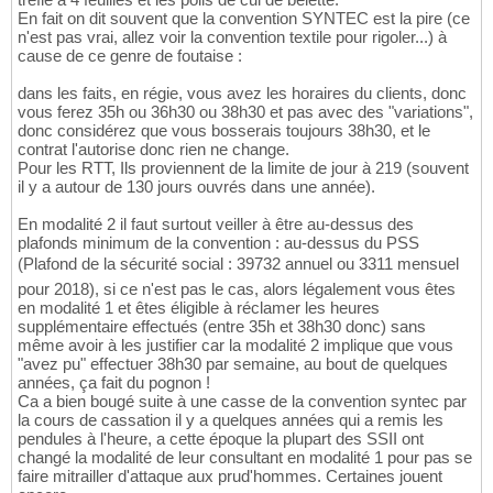
En fait on dit souvent que la convention SYNTEC est la pire (ce
n'est pas vrai, allez voir la convention textile pour rigoler...) à
cause de ce genre de foutaise :
dans les faits, en régie, vous avez les horaires du clients, donc
vous ferez 35h ou 36h30 ou 38h30 et pas avec des "variations",
donc considérez que vous bosserais toujours 38h30, et le
contrat l'autorise donc rien ne change.
Pour les RTT, Ils proviennent de la limite de jour à 219 (souvent
il y a autour de 130 jours ouvrés dans une année).
En modalité 2 il faut surtout veiller à être au-dessus des
plafonds minimum de la convention : au-dessus du PSS
(Plafond de la sécurité social : 39732 annuel ou 3311 mensuel
pour 2018), si ce n'est pas le cas, alors légalement vous êtes
en modalité 1 et êtes éligible à réclamer les heures
supplémentaire effectués (entre 35h et 38h30 donc) sans
même avoir à les justifier car la modalité 2 implique que vous
"avez pu" effectuer 38h30 par semaine, au bout de quelques
années, ça fait du pognon !
Ca a bien bougé suite à une casse de la convention syntec par
la cours de cassation il y a quelques années qui a remis les
pendules à l'heure, a cette époque la plupart des SSII ont
changé la modalité de leur consultant en modalité 1 pour pas se
faire mitrailler d'attaque aux prud'hommes. Certaines jouent