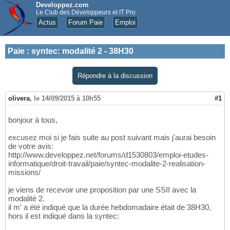
Developpez.com
Le Club des Développeurs et IT Pro
Actus
Forum Paie
Emploi
Paie
:
syntec: modalité 2 - 38H30
Répondre à la discussion
olivera
,
le 14/09/2015 à 10h55
#1
bonjour à tous,
excusez moi si je fais suite au post suivant mais j'aurai besoin
de votre avis:
http://www.developpez.net/forums/d1530803/emploi-etudes-
informatique/droit-travail/paie/syntec-modalite-2-realisation-
missions/
je viens de recevoir une proposition par une SSII avec la
modalité 2.
il m' a été indiqué que la durée hebdomadaire était de 38H30,
hors il est indiqué dans la syntec: