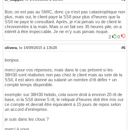
Bon, on est pas au SMIC, donc ça n'est pas catastrophique non
plus, mais oui, le client paye la SSII pour plus d'heures que la
SSII ne paye le consultant. Après, je n'ai jamais vu de client le
chronomètre à la main. Mais si on fait ses 35 heures pile, on a
intérêt à être impeccable. Je ne m'y suis jamais risqué.
2
0
olivera
,
le 14/09/2015 à 13h28
#6
bonjour,
merci pour vos réponses, mais dans le cas présent si les
38H30 sont réalisées non pas chez le client mais au sein de la
SSII, il est alors donné au salarié un nombre d'rtt défini + un
compte temps disponible.
exemple: sur 38H30 hebdo, cela ouvre droit à environ 20 rtt de
base, si la SSII donne 5 rtt, le reliquat d'heures doit être mis sur
ce compte et devrait être équivalent à 15 jours de repos selon
un accord d'entreprise.
je suis dans les clous ?
merci à vous