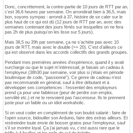
Donc, concrètement, la contre-partie de 10 jours de RTT par an,
c'est 36,6 heures par semaine. On arrondirait bien à 36,5, mais
bon, soyons sympas : arrondi à 37, histoire de se caler sur le
plus haut de ce qui est dû (12 jours de RTT par an, avec des
semaines contenant des jours fériés sur lesquelles on ne fera
pas 2h de plus puisqu'on les lisse sur 5 jours).
Mais 38,5 ou 39h par semaine, ça ne s'achète pas avec 10
jours de RTT, mais avec le double (>= 20). C'est d'ailleurs ce
qui est observé dans les accords collectifs des grands groupes.
Pendant mes premières années d'expérience, quand il y avait
surcharge ou que le sujet m'intéressait, je faisais un cadeau à
l'employeur (38h30 par semaine, voir plus si j'étais en période
boulimique de code, "passionné"). Ce genre de cadeau n'est
pas recommandé en général, sauf à être débutant et à
développer ses compétences : l'essentiel des employeurs
prend ça pour une faiblesse (peur de perdre son emploi,
servilité etc.) et ne te renvoient pas l'ascenseur. Ils te prennent
juste pour un faible ou un idiot workaholic.
Si on veut coder en complément de son boulot salarié : faire de
l'open source, bidouiller son Arduino, faire des extras ailleurs. Et
restreindre toute envie de bosser gratos pour l'employeur, sauf
s'il se montre loyal. Ça j'ai jamais vu, c'est aussi rare que le
trèfle à 4 feuilles et les poils de cul de belette.