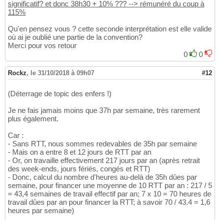
significatif? et donc 38h30 + 10% ??? --> rémunéré du coup à
115%
Qu'en pensez vous ? cette seconde interprétation est elle valide
où ai je oublié une partie de la convention?
Merci pour vos retour
0
0
Rockz
,
le 31/10/2018 à 09h07
#12
(Déterrage de topic des enfers !)
Je ne fais jamais moins que 37h par semaine, très rarement
plus également.
Car :
- Sans RTT, nous sommes redevables de 35h par semaine
- Mais on a entre 8 et 12 jours de RTT par an
- Or, on travaille effectivement 217 jours par an (après retrait
des week-ends, jours fériés, congés et RTT)
- Donc, calcul du nombre d'heures au-delà de 35h dûes par
semaine, pour financer une moyenne de 10 RTT par an : 217 / 5
= 43,4 semaines de travail effectif par an; 7 x 10 = 70 heures de
travail dûes par an pour financer la RTT; à savoir 70 / 43.4 = 1,6
heures par semaine)