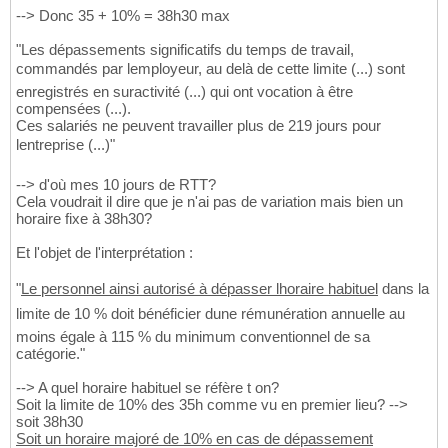
--> Donc 35 + 10% = 38h30 max
"Les dépassements significatifs du temps de travail,
commandés par lemployeur, au delà de cette limite (...) sont
enregistrés en suractivité (...) qui ont vocation à être
compensées (...).
Ces salariés ne peuvent travailler plus de 219 jours pour
lentreprise (...)"
--> d'où mes 10 jours de RTT?
Cela voudrait il dire que je n'ai pas de variation mais bien un
horaire fixe à 38h30?
Et l'objet de l'interprétation :
"
Le personnel ainsi autorisé à dépasser lhoraire habituel
dans la
limite de 10 % doit bénéficier dune rémunération annuelle au
moins égale à 115 % du minimum conventionnel de sa
catégorie."
--> A quel horaire habituel se réfère t on?
Soit la limite de 10% des 35h comme vu en premier lieu? -->
soit 38h30
Soit un horaire majoré de 10% en cas de dépassement