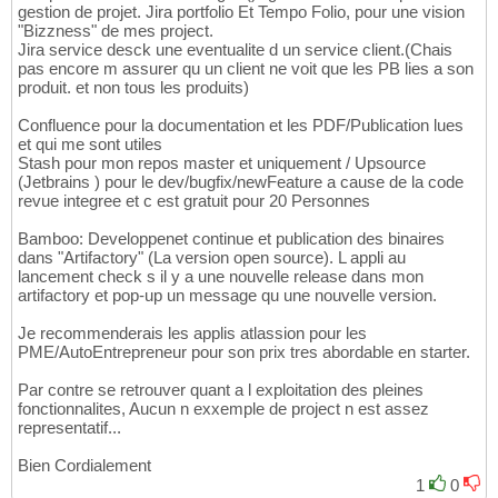
gestion de projet. Jira portfolio Et Tempo Folio, pour une vision
"Bizzness" de mes project.
Jira service desck une eventualite d un service client.(Chais
pas encore m assurer qu un client ne voit que les PB lies a son
produit. et non tous les produits)
Confluence pour la documentation et les PDF/Publication lues
et qui me sont utiles
Stash pour mon repos master et uniquement / Upsource
(Jetbrains ) pour le dev/bugfix/newFeature a cause de la code
revue integree et c est gratuit pour 20 Personnes
Bamboo: Developpenet continue et publication des binaires
dans "Artifactory" (La version open source). L appli au
lancement check s il y a une nouvelle release dans mon
artifactory et pop-up un message qu une nouvelle version.
Je recommenderais les applis atlassion pour les
PME/AutoEntrepreneur pour son prix tres abordable en starter.
Par contre se retrouver quant a l exploitation des pleines
fonctionnalites, Aucun n exxemple de project n est assez
representatif...
Bien Cordialement
1
0