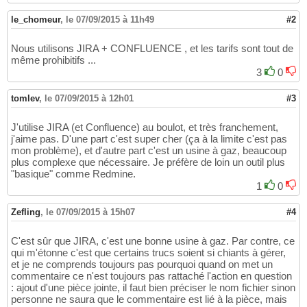
le_chomeur
,
le 07/09/2015 à 11h49
#2
Nous utilisons JIRA + CONFLUENCE , et les tarifs sont tout de
même prohibitifs ...
3
0
tomlev
,
le 07/09/2015 à 12h01
#3
J'utilise JIRA (et Confluence) au boulot, et très franchement,
j'aime pas. D'une part c'est super cher (ça à la limite c'est pas
mon problème), et d'autre part c'est un usine à gaz, beaucoup
plus complexe que nécessaire. Je préfère de loin un outil plus
"basique" comme Redmine.
1
0
Zefling
,
le 07/09/2015 à 15h07
#4
C'est sûr que JIRA, c'est une bonne usine à gaz. Par contre, ce
qui m'étonne c'est que certains trucs soient si chiants à gérer,
et je ne comprends toujours pas pourquoi quand on met un
commentaire ce n'est toujours pas rattaché l'action en question
: ajout d'une pièce jointe, il faut bien préciser le nom fichier sinon
personne ne saura que le commentaire est lié à la pièce, mais