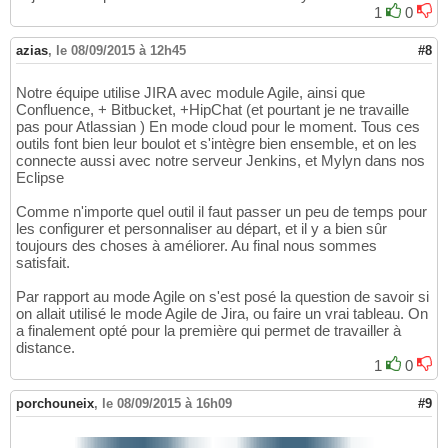
1
0
azias
,
le 08/09/2015 à 12h45
#8
Notre équipe utilise JIRA avec module Agile, ainsi que
Confluence, + Bitbucket, +HipChat (et pourtant je ne travaille
pas pour Atlassian ) En mode cloud pour le moment. Tous ces
outils font bien leur boulot et s'intègre bien ensemble, et on les
connecte aussi avec notre serveur Jenkins, et Mylyn dans nos
Eclipse
Comme n'importe quel outil il faut passer un peu de temps pour
les configurer et personnaliser au départ, et il y a bien sûr
toujours des choses à améliorer. Au final nous sommes
satisfait.
Par rapport au mode Agile on s'est posé la question de savoir si
on allait utilisé le mode Agile de Jira, ou faire un vrai tableau. On
a finalement opté pour la première qui permet de travailler à
distance.
1
0
porchouneix
,
le 08/09/2015 à 16h09
#9