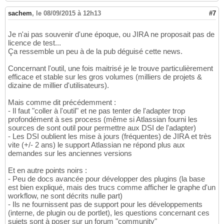
sachem
,
le 08/09/2015 à 12h13
#7
Je n'ai pas souvenir d'une époque, ou JIRA ne proposait pas de
licence de test...
Ça ressemble un peu à de la pub déguisé cette news.
Concernant l'outil, une fois maitrisé je le trouve particulièrement
efficace et stable sur les gros volumes (milliers de projets &
dizaine de millier d'utilisateurs).
Mais comme dit précédemment :
- Il faut "coller à l'outil" et ne pas tenter de l'adapter trop
profondément à ses process (même si Atlassian fourni les
sources de sont outil pour permettre aux DSI de l'adapter)
- Les DSI oublient les mise à jours (fréquentes) de JIRA et très
vite (+/- 2 ans) le support Atlassian ne répond plus aux
demandes sur les anciennes versions
Et en autre points noirs :
- Peu de docs avancée pour développer des plugins (la base
est bien expliqué, mais des trucs comme afficher le graphe d'un
workflow, ne sont décrits nulle part)
- Ils ne fournissent pas de support pour les développements
(interne, de plugin ou de portlet), les questions concernant ces
sujets sont à poser sur un forum "community"