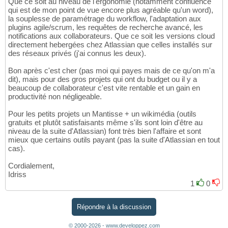
Que ce soit au niveau de l'ergonomie (notamment confluence
qui est de mon point de vue encore plus agréable qu'un word),
la souplesse de paramétrage du workflow, l'adaptation aux
plugins agile/scrum, les requêtes de recherche avancé, les
notifications aux collaborateurs. Que ce soit les versions cloud
directement hebergées chez Atlassian que celles installés sur
des réseaux privés (j'ai connus les deux).
Bon après c'est cher (pas moi qui payes mais de ce qu'on m'a
dit), mais pour des gros projets qui ont du budget ou il y a
beaucoup de collaborateur c'est vite rentable et un gain en
productivité non négligeable.
Pour les petits projets un Mantisse + un wikimédia (outils
gratuits et plutôt satisfaisants même s'ils sont loin d'être au
niveau de la suite d'Atlassian) font très bien l'affaire et sont
mieux que certains outils payant (pas la suite d'Atlassian en tout
cas).
Cordialement,
Idriss
1
0
Répondre à la discussion
© 2000-2026 - www.developpez.com