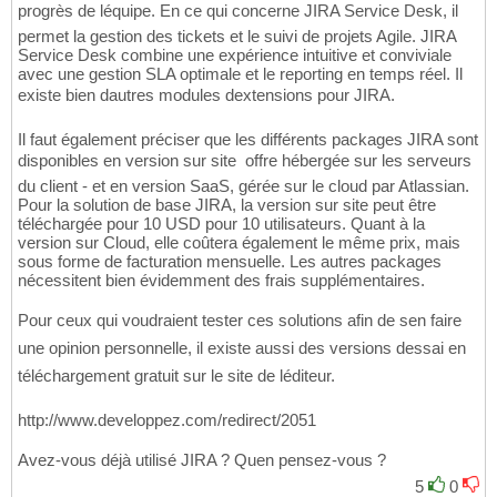
progrès de léquipe. En ce qui concerne JIRA Service Desk, il
permet la gestion des tickets et le suivi de projets Agile. JIRA
Service Desk combine une expérience intuitive et conviviale
avec une gestion SLA optimale et le reporting en temps réel. Il
existe bien dautres modules dextensions pour JIRA.
Il faut également préciser que les différents packages JIRA sont
disponibles en version sur site  offre hébergée sur les serveurs
du client - et en version SaaS, gérée sur le cloud par Atlassian.
Pour la solution de base JIRA, la version sur site peut être
téléchargée pour 10 USD pour 10 utilisateurs. Quant à la
version sur Cloud, elle coûtera également le même prix, mais
sous forme de facturation mensuelle. Les autres packages
nécessitent bien évidemment des frais supplémentaires.
Pour ceux qui voudraient tester ces solutions afin de sen faire
une opinion personnelle, il existe aussi des versions dessai en
téléchargement gratuit sur le site de léditeur.
http://www.developpez.com/redirect/2051
Avez-vous déjà utilisé JIRA ? Quen pensez-vous ?
5
0