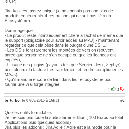
le CP).
Jira Agile est assez unique (je ne connais pas non plus de
produits concurrents libres ou non qui ne soit pas lié à un
Écosystème).
Dommage que
- Le produit reste intrinsèquement chère à l'achat de même que
le support (obligatoire pour avoir accès au MAJ) - maintenant
regarder ce que cela pèse dans le budget d'une DSI ...
- Les DSIs font rarement les montées de version (souvent
parce que personne ne s'en occupe ou que les licences ont
expirés),
- L'usage des plugins (payants tels que Service desk, Zephyr)
peut alourdir la facture très rapidement et rendre compliquer les
MAJs),
- Qu'il manque encore de liant dans leur écosystème pour
fournir une vrai forge intégrée,
1
0
bi_turbo
,
le 07/09/2015 à 16h31
#6
Quelles outils formidable.
Je me suis pris toute la suite starter Edition ( 100 Euros au total
Applications plus quelques addons)
Jira plus les addons : Jira Agile ()Agile est a la mode pour la