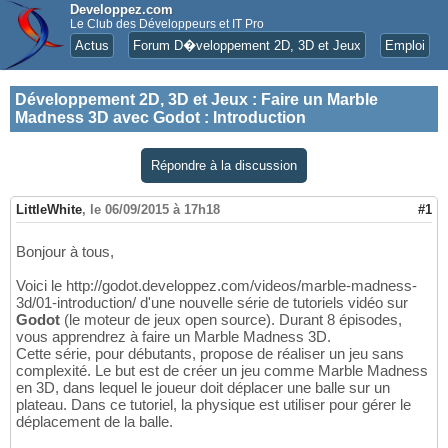
Developpez.com
Le Club des Développeurs et IT Pro
Actus
Forum D�veloppement 2D, 3D et Jeux
Emploi
Développement 2D, 3D et Jeux
:
Faire un Marble
Madness 3D avec Godot : Introduction
Répondre à la discussion
LittleWhite
,
le 06/09/2015 à 17h18
#1
Bonjour à tous,
Voici le http://godot.developpez.com/videos/marble-madness-
3d/01-introduction/ d'une nouvelle série de tutoriels vidéo sur
Godot
(le moteur de jeux open source). Durant 8 épisodes,
vous apprendrez à faire un Marble Madness 3D.
Cette série, pour débutants, propose de réaliser un jeu sans
complexité. Le but est de créer un jeu comme Marble Madness
en 3D, dans lequel le joueur doit déplacer une balle sur un
plateau. Dans ce tutoriel, la physique est utiliser pour gérer le
déplacement de la balle.