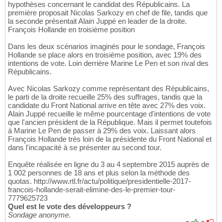
hypothèses concernant le candidat des Républicains. La
première proposait Nicolas Sarkozy en chef de file, tandis que
la seconde présentait Alain Juppé en leader de la droite.
François Hollande en troisième position
Dans les deux scénarios imaginés pour le sondage, François
Hollande se place alors en troisième position, avec 19% des
intentions de vote. Loin derrière Marine Le Pen et son rival des
Républicains.
Avec Nicolas Sarkozy comme représentant des Républicains,
le parti de la droite recueille 25% des suffrages, tandis que la
candidate du Front National arrive en tête avec 27% des voix.
Alain Juppé recueille le même pourcentage d'intentions de vote
que l'ancien président de la République. Mais il permet toutefois
à Marine Le Pen de passer à 29% des voix. Laissant alors
François Hollande très loin de la présidente du Front National et
dans l'incapacité à se présenter au second tour.
Enquête réalisée en ligne du 3 au 4 septembre 2015 auprès de
1 002 personnes de 18 ans et plus selon la méthode des
quotas. http://www.rtl.fr/actu/politique/presidentielle-2017-
francois-hollande-serait-elimine-des-le-premier-tour-
7779625723
Quel est le vote des développeurs ?
Sondage anonyme
.