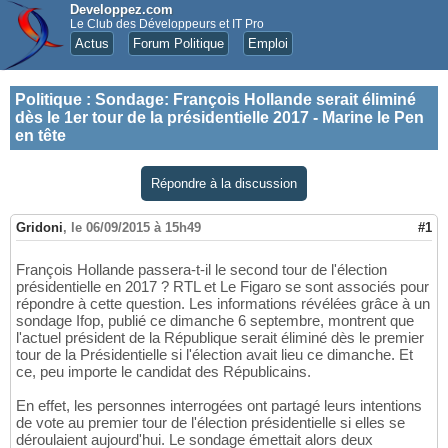
Developpez.com
Le Club des Développeurs et IT Pro
Actus
Forum Politique
Emploi
Politique
:
Sondage: François Hollande serait éliminé
dès le 1er tour de la présidentielle 2017 - Marine le Pen
en tête
Répondre à la discussion
Gridoni
,
le 06/09/2015 à 15h49
#1
François Hollande passera-t-il le second tour de l'élection
présidentielle en 2017 ? RTL et Le Figaro se sont associés pour
répondre à cette question. Les informations révélées grâce à un
sondage Ifop, publié ce dimanche 6 septembre, montrent que
l'actuel président de la République serait éliminé dès le premier
tour de la Présidentielle si l'élection avait lieu ce dimanche. Et
ce, peu importe le candidat des Républicains.
En effet, les personnes interrogées ont partagé leurs intentions
de vote au premier tour de l'élection présidentielle si elles se
déroulaient aujourd'hui. Le sondage émettait alors deux