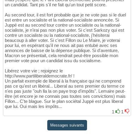
un candidat. Tant pis s'il ne fait qu'un tout petit score.
Au second tour, il est fort probable que je ne vote pas si le duel
est entre un socialiste et la national-socialiste annoncée. Si
Juppé est au second tour contre un socialiste ou la national-
socialiste, je n'irai pas non plus voter. Si c'est Sarkozy qui est
contre un socialiste ou la national-socialiste, j'hésiterai
beaucoup à aller voter. Si c'est Fillon ou Le Maire, je voterai
pour lui, en espérant qu'il ne nous ait pas entubé avec ses
annonces de baisse de la dépense publique. Si d'aventure,
Macron se présentait, cela rendrait peut-être possible mon
premier vote pour un candidat issu du socialisme.
Libérez votre vie ; rejoignez le
http://www.partiliberaldemocrate.fr/ !
Un parfait exemple de liberal à la française qui ne comprend
pas ce qu'est un libéral... Liberal au sens premier du terme ce
n'es pas juste "ouh lla la on paye trop d'impôts". Lemaire peut-
être (et encore je ne connais pas toutes ses convictions) mais
Fillon... C'te blague. Sur le plan sociétal Juppé est plus liberal
que lui. Oui mais les impôts...
1
1
Messages suivants