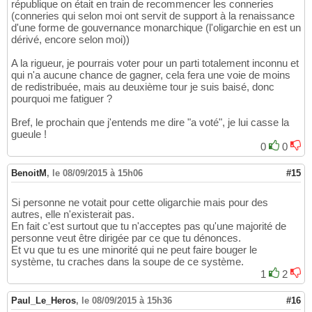
république on était en train de recommencer les conneries
(conneries qui selon moi ont servit de support à la renaissance
d'une forme de gouvernance monarchique (l'oligarchie en est un
dérivé, encore selon moi))
A la rigueur, je pourrais voter pour un parti totalement inconnu et
qui n'a aucune chance de gagner, cela fera une voie de moins
de redistribuée, mais au deuxième tour je suis baisé, donc
pourquoi me fatiguer ?
Bref, le prochain que j'entends me dire "a voté", je lui casse la
gueule !
0
0
BenoitM
,
le 08/09/2015 à 15h06
#15
Si personne ne votait pour cette oligarchie mais pour des
autres, elle n'existerait pas.
En fait c'est surtout que tu n'acceptes pas qu'une majorité de
personne veut être dirigée par ce que tu dénonces.
Et vu que tu es une minorité qui ne peut faire bouger le
système, tu craches dans la soupe de ce système.
1
2
Paul_Le_Heros
,
le 08/09/2015 à 15h36
#16