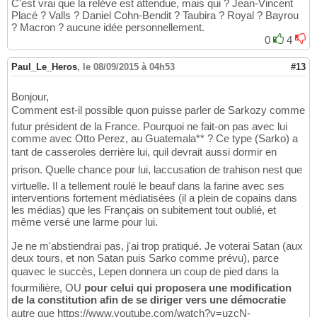
C'est vrai que la relève est attendue, mais qui ? Jean-Vincent
Placé ? Valls ? Daniel Cohn-Bendit ? Taubira ? Royal ? Bayrou
? Macron ? aucune idée personnellement.
0
4
Paul_Le_Heros
,
le 08/09/2015 à 04h53
#13
Bonjour,
Comment est-il possible quon puisse parler de Sarkozy comme
futur président de la France. Pourquoi ne fait-on pas avec lui
comme avec Otto Perez, au Guatemala** ? Ce type (Sarko) a
tant de casseroles derrière lui, quil devrait aussi dormir en
prison. Quelle chance pour lui, laccusation de trahison nest que
virtuelle. Il a tellement roulé le beauf dans la farine avec ses
interventions fortement médiatisées (il a plein de copains dans
les médias) que les Français on subitement tout oublié, et
même versé une larme pour lui.
Je ne m'abstiendrai pas, j'ai trop pratiqué. Je voterai Satan (aux
deux tours, et non Satan puis Sarko comme prévu), parce
quavec le succès, Lepen donnera un coup de pied dans la
fourmilière, OU
pour celui qui proposera une modification
de la constitution afin de se diriger vers une démocratie
autre que https://www.youtube.com/watch?v=uzcN-