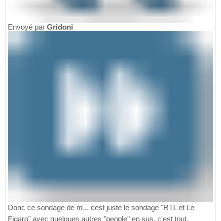
Envoyé par
Gridoni
Donc ce sondage de m... cest juste le sondage "RTL et Le
Figaro" avec quelques autres "people" en sus, c'est tout.