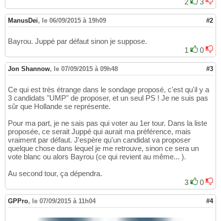
2
3
ManusDei
,
le 06/09/2015 à 19h09
#2
Bayrou. Juppé par défaut sinon je suppose.
1
0
Jon Shannow
,
le 07/09/2015 à 09h48
#3
Ce qui est très étrange dans le sondage proposé, c'est qu'il y a
3 candidats "UMP" de proposer, et un seul PS ! Je ne suis pas
sûr que Hollande se représente.
Pour ma part, je ne sais pas qui voter au 1er tour. Dans la liste
proposée, ce serait Juppé qui aurait ma préférence, mais
vraiment par défaut. J'espère qu'un candidat va proposer
quelque chose dans lequel je me retrouve, sinon ce sera un
vote blanc ou alors Bayrou (ce qui revient au même... ).
Au second tour, ça dépendra.
3
0
GPPro
,
le 07/09/2015 à 11h04
#4