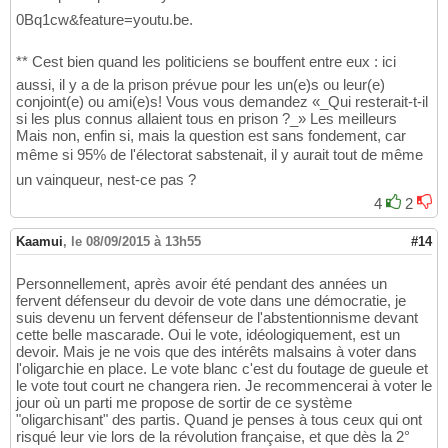
0Bq1cw&feature=youtu.be.
** Cest bien quand les politiciens se bouffent entre eux : ici
aussi, il y a de la prison prévue pour les un(e)s ou leur(e)
conjoint(e) ou ami(e)s! Vous vous demandez «_Qui resterait-t-il
si les plus connus allaient tous en prison ?_» Les meilleurs
Mais non, enfin si, mais la question est sans fondement, car
même si 95% de l'électorat sabstenait, il y aurait tout de même
un vainqueur, nest-ce pas ?
4
2
Kaamui
,
le 08/09/2015 à 13h55
#14
Personnellement, après avoir été pendant des années un
fervent défenseur du devoir de vote dans une démocratie, je
suis devenu un fervent défenseur de l'abstentionnisme devant
cette belle mascarade. Oui le vote, idéologiquement, est un
devoir. Mais je ne vois que des intérêts malsains à voter dans
l'oligarchie en place. Le vote blanc c'est du foutage de gueule et
le vote tout court ne changera rien. Je recommencerai à voter le
jour où un parti me propose de sortir de ce système
"oligarchisant" des partis. Quand je penses à tous ceux qui ont
risqué leur vie lors de la révolution française, et que dès la 2°