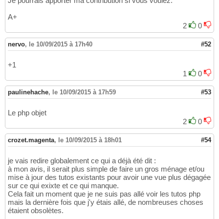
Je pourrais apporter ma contribution si vous voulez.
A+
2
0
nervo
,
le 10/09/2015 à 17h40
#52
+1
1
0
paulinehache
,
le 10/09/2015 à 17h59
#53
Le php objet
2
0
crozet.magenta
,
le 10/09/2015 à 18h01
#54
je vais redire globalement ce qui a déjà été dit :
à mon avis, il serait plus simple de faire un gros ménage et/ou
mise à jour des tutos existants pour avoir une vue plus dégagée
sur ce qui exixte et ce qui manque.
Cela fait un moment que je ne suis pas allé voir les tutos php
mais la dernière fois que j'y étais allé, de nombreuses choses
étaient obsolètes.