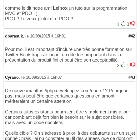
comme le dit notre ami
Leinox
un tuto sur la programmation
MVC et PDO : )
PDO ? Tu veux plutôt dire POO ?
1
0
dbarasuk
,
le 10/09/2015 à 16h01
#42
Pour moi il est important d'inclure une très bonne formation sur
Twitter Bootstrap car jouant un rôle très important dans la
présentation du produit fini et peut être son acceptabilité.
2
1
Cyrano
,
le 10/09/2015 à 16h07
#43
De nouveaux https://php.developpez.com/cours/ ? Pourquoi
pas, mais peut-être que certaines questions en amont
mériteraient un certaine attention.
Certains tutos existants pourraient être simplement mis à jour
car comblant déjà fort bien le besoin sur le sujet considéré,
mais avec un code obsolète;
Quelle cible ? On s'adresse à priori à des débutants sur un sujet
donné : mais j'ai pu constater au fil des années que ce dont ont