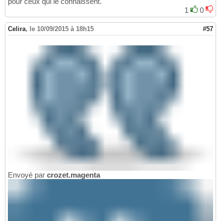
pour ceux qui le connaissent.
1
0
Celira
,
le 10/09/2015 à 18h15
#57
Envoyé par
crozet.magenta