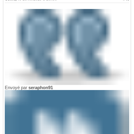
Envoyé par
seraphon91