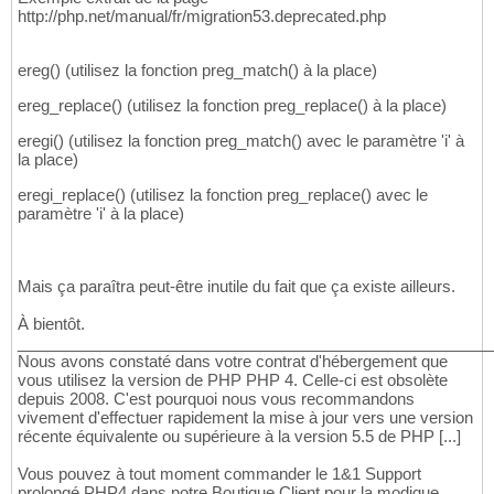
http://php.net/manual/fr/migration53.deprecated.php
ereg() (utilisez la fonction preg_match() à la place)
ereg_replace() (utilisez la fonction preg_replace() à la place)
eregi() (utilisez la fonction preg_match() avec le paramètre 'i' à
la place)
eregi_replace() (utilisez la fonction preg_replace() avec le
paramètre 'i' à la place)
Mais ça paraîtra peut-être inutile du fait que ça existe ailleurs.
À bientôt.
______________________________________________________
Nous avons constaté dans votre contrat d'hébergement que
vous utilisez la version de PHP PHP 4. Celle-ci est obsolète
depuis 2008. C'est pourquoi nous vous recommandons
vivement d'effectuer rapidement la mise à jour vers une version
récente équivalente ou supérieure à la version 5.5 de PHP [...]
Vous pouvez à tout moment commander le 1&1 Support
prolongé PHP4 dans notre Boutique Client pour la modique