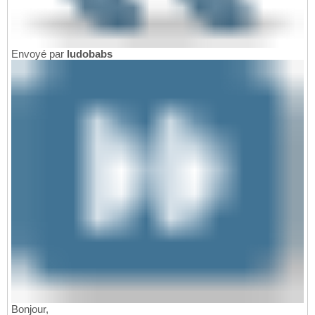
Envoyé par
ludobabs
Bonjour,