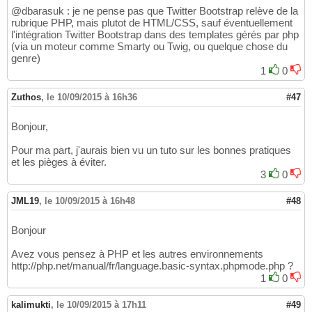
@dbarasuk : je ne pense pas que Twitter Bootstrap relève de la
rubrique PHP, mais plutot de HTML/CSS, sauf éventuellement
l'intégration Twitter Bootstrap dans des templates gérés par php
(via un moteur comme Smarty ou Twig, ou quelque chose du
genre)
1
0
Zuthos
,
le 10/09/2015 à 16h36
#47
Bonjour,
Pour ma part, j'aurais bien vu un tuto sur les bonnes pratiques
et les pièges à éviter.
3
0
JML19
,
le 10/09/2015 à 16h48
#48
Bonjour
Avez vous pensez à PHP et les autres environnements
http://php.net/manual/fr/language.basic-syntax.phpmode.php ?
1
0
kalimukti
,
le 10/09/2015 à 17h11
#49