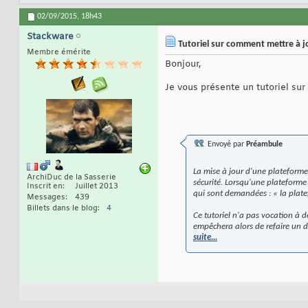
02/09/2015,
18h43
Stackware
Tutoriel sur comment mettre à j
Membre émérite
Bonjour,
Je vous présente un tutoriel sur
Envoyé par
Préambule
La mise à jour d'une plateforme 
ArchiDuc de la Sasserie
sécurité. Lorsqu'une plateforme 
Inscrit en
Juillet 2013
qui sont demandées : « la platefo
Messages
439
Billets dans le blog
4
Ce tutoriel n'a pas vocation à d
empêchera alors de refaire un do
suite...