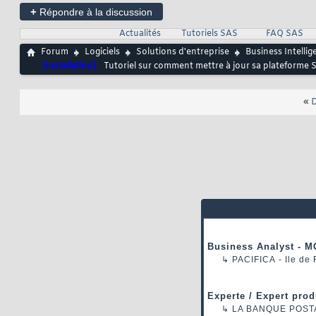
+
Répondre à la discussion
Actualités
Tutoriels SAS
FAQ SAS
Forum
Logiciels
Solutions d'entreprise
Business Intellig
[Installation]
Tutoriel sur comment mettre à jour sa plateforme 
«
D
Business Analyst - M
↳
PACIFICA
- Ile de
Experte / Expert prod
↳
LA BANQUE POST