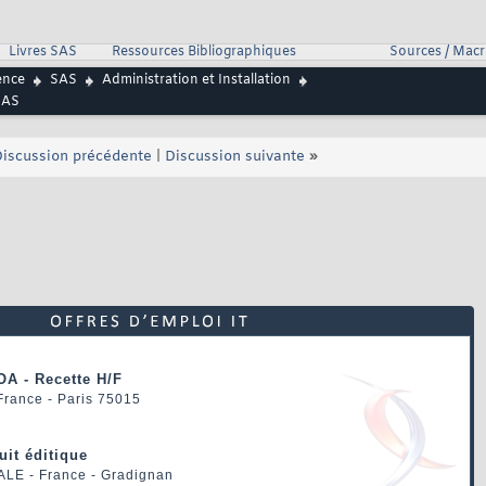
Livres SAS
Ressources Bibliographiques
Sources / Mac
ence
SAS
Administration et Installation
SAS
iscussion précédente
|
Discussion suivante
»
OA - Recette H/F
 France - Paris 75015
uit éditique
ALE
- France - Gradignan