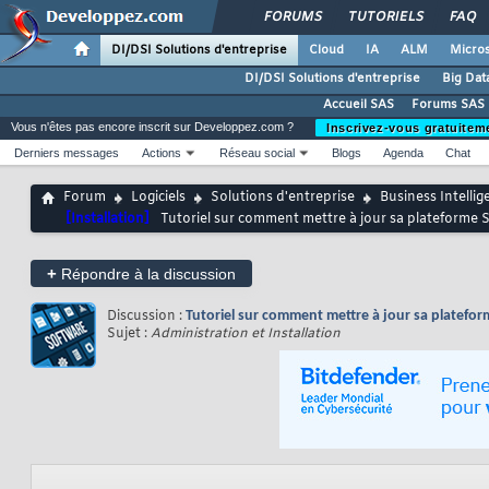
FORUMS
TUTORIELS
FAQ
DI/DSI Solutions d'entreprise
Cloud
IA
ALM
Micros
DI/DSI Solutions d'entreprise
Big Dat
Accueil SAS
Forums SAS
Vous n'êtes pas encore inscrit sur Developpez.com ?
Inscrivez-vous gratuitem
Derniers messages
Actions
Réseau social
Blogs
Agenda
Chat
Forum
Logiciels
Solutions d'entreprise
Business Intellig
[Installation]
Tutoriel sur comment mettre à jour sa plateforme 
+
Répondre à la discussion
Discussion :
Tutoriel sur comment mettre à jour sa platefo
Sujet :
Administration et Installation