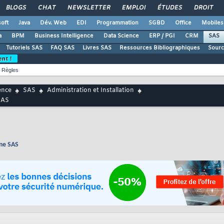
BLOGS
CHAT
NEWSLETTER
EMPLOI
ÉTUDES
DROIT
oft
Java
Dév. Web
EDI
Programmation
SGBD
Office
Mobiles
a
BPM
Business Intelligence
Data Science
ERP / PGI
CRM
SAS
Tutoriels SAS
FAQ SAS
Livres SAS
Ressources Bibliographiques
Sourc
ent !
Règles
ence
SAS
Administration et Installation
SAS
rme SAS