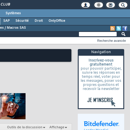
CLUB
Systèmes
SAP
Sécurité
Droit
OnlyOffice
es / Macros SAS
Recherche avancée
Navigation
Inscrivez-vous
gratuitement
pour pouvoir participer,
suivre les réponses en
temps réel, voter pour
les messages, poser vos
propres questions et
recevoir la newsletter
Outils de la discussion
Affichage