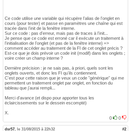
Ce code utilise une variable qui récupère l'alias de l'onglet en
cours (pour tester) et passe en paramètres une chaîne qui est
tracée dans l'init de la fenêtre interne.
Sur ce code : pas d'erreur, mais pas de traces à l'init...
Je pense que ce code est erroné car il exécute un traitement à
l'initialisation de l'onglet (et pas de la fenêtre interne) =>
comment accéder au traitement de la FI de cet onglet précis ?
Est-ce que je dois prévoir un code init (modif) dans les onglets ;
voire créer un champ interne ?
Dernière précision : je ne sais pas, à priori, quels sont les
onglets ouverts, et donc les FI qu'ils contiennent.
C'est pour cette raison que je veux un code "générique" qui me
permettent un traitement onglet par onglet, en fonction du
tableau que j'aurai rempli...
Merci d'avance (et dispo pour apporter tous les
éclaircissements sur le dessein escompté)
X.
0
0
dsr57
,
le 31/08/2015 à 22h32
#2