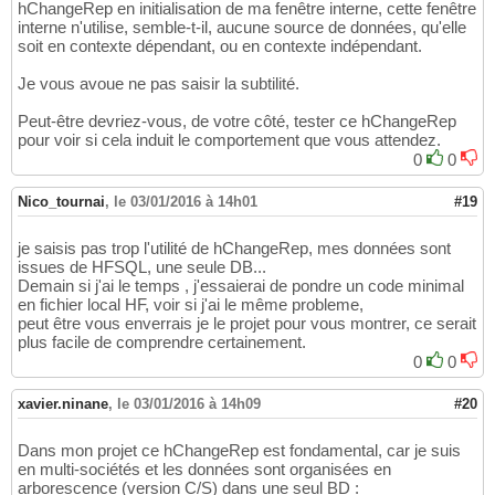
hChangeRep en initialisation de ma fenêtre interne, cette fenêtre
interne n'utilise, semble-t-il, aucune source de données, qu'elle
soit en contexte dépendant, ou en contexte indépendant.
Je vous avoue ne pas saisir la subtilité.
Peut-être devriez-vous, de votre côté, tester ce hChangeRep
pour voir si cela induit le comportement que vous attendez.
0
0
Nico_tournai
,
le 03/01/2016 à 14h01
#19
je saisis pas trop l'utilité de hChangeRep, mes données sont
issues de HFSQL, une seule DB...
Demain si j'ai le temps , j'essaierai de pondre un code minimal
en fichier local HF, voir si j'ai le même probleme,
peut être vous enverrais je le projet pour vous montrer, ce serait
plus facile de comprendre certainement.
0
0
xavier.ninane
,
le 03/01/2016 à 14h09
#20
Dans mon projet ce hChangeRep est fondamental, car je suis
en multi-sociétés et les données sont organisées en
arborescence (version C/S) dans une seul BD :