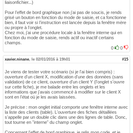
liaisonfichier...)
Pour l'effet de bord graphique non j'ai pas de soucis, je rends
grisé un bouton en fonction du mode de saisie, et ca fonctionne
bien, il faut voir si l'instruction est lancée depuis la fenêtre mère
ou propre à l'onglet.
Chez moi, j'ai une procédure locale à la fenêtre interne qui en
fonction du mode de saisie, rends actif ou inactif certains
champs.
0
0
xavier.ninane
,
le 02/01/2016 à 19h01
#15
Je viens de tester votre scénario (si je l'ai bien compris) :
ouverture d'un client X, modification d'une des données (sans
validation) de ce client, ouverture d'un client Y (l'onglet s'ouvre
sur cette fiche), je me balade entre les onglets et les
informations que j'avais commencé à modifier sur le client X
sont en l'état où je les avais laissées.
Je précise : mon onglet initial comporte une fenêtre interne avec
la liste des clients (table). L'ouverture des fiches détaillées
s'appelle par un double clic dans une des lignes de table. Donc,
tout tourne en "interne" du champ onglet.
Concernant l'effet de bord graphique, je relis mon code, et je