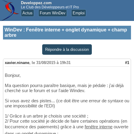
Developpez.com
Le Club des Développeurs et IT Pro
Actus
Forum WinDev
Emploi
WinDev
:
Fenêtre interne + onglet dynamique + champ
arbre
Répondre à la discussion
xavier.ninane
,
le 31/08/2015 à 19h31
#1
Bonjour,
Ma question pourra paraître basique, mais je pédale : j'ai déjà
cherché sur le forum et sur l'aide Windev.
Si vous avez des pistes... (ce doit être une erreur de syntaxe ou
une impossibilité de l'EDI)
1/ Grâce à un arbre je choisis une société ;
2/ Pour cette société je décide de faire certaines opérations (en
loccurrence des paiements) grâce à une
fenêtre interne
ouverte
dans un
onglet dynamique
;