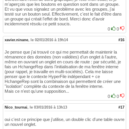
m'aperçois que les boutons en question sont dans un groupe.
Et vu que vous signalez un problème avec les groupes, j'ai
testé sur un bouton seul. Effectivement, c'est le fait d'être dans
un groupe qui créait l'effet de bord. Merci donc d'avoir
incidemment résolu ce petit soucis.
0
0
xavier.ninane
,
le 02/01/2016 à 19h14
#16
Je pense que j'ai trouvé ce qui me permettait de maintenir la
rémanence des données (non validées) d'un onglet à l'autre,
même en ouvrant un onglet en cours de route : par sécurité, je
fais un HchangeRep dans l'initialisation de ma fenêtre interne
(pour rappel, je travaille en multi-sociétés). Cela me laisse
penser que le contexte HyperFile indépendant + ce
HchangeRep sont la combinaison qui permettent de créer une
"isolation" complète du contexte de la fenêtre interne.
Mais ce n'est qu'une supposition...
0
0
Nico_tournai
,
le 03/01/2016 à 13h13
#17
oui c'est ce principe que j'utilise, un double clic d'une table ouvre
un nouvel onglet.