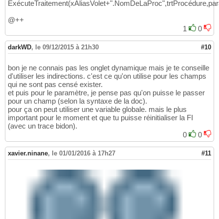
ExécuteTraitement(xAliasVolet+".NomDeLaProc",trtProcédure,p
@++
1
0
darkWD
,
le 09/12/2015 à 21h30
#10
bon je ne connais pas les onglet dynamique mais je te conseille
d'utiliser les indirections. c'est ce qu'on utilise pour les champs
qui ne sont pas censé exister.
et puis pour le paramètre, je pense pas qu'on puisse le passer
pour un champ (selon la syntaxe de la doc).
pour ça on peut utiliser une variable globale. mais le plus
important pour le moment et que tu puisse réinitialiser la FI
(avec un trace bidon).
0
0
xavier.ninane
,
le 01/01/2016 à 17h27
#11