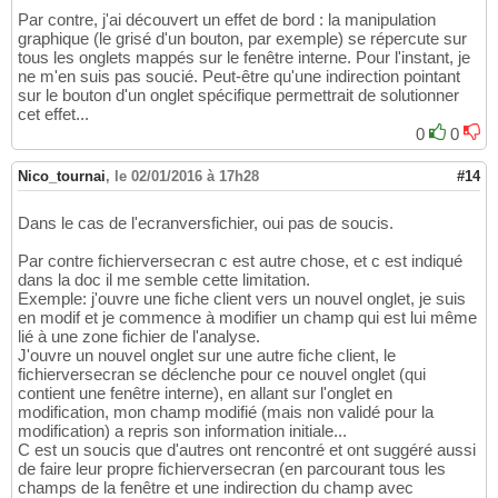
Par contre, j'ai découvert un effet de bord : la manipulation
graphique (le grisé d'un bouton, par exemple) se répercute sur
tous les onglets mappés sur le fenêtre interne. Pour l'instant, je
ne m'en suis pas soucié. Peut-être qu'une indirection pointant
sur le bouton d'un onglet spécifique permettrait de solutionner
cet effet...
0
0
Nico_tournai
,
le 02/01/2016 à 17h28
#14
Dans le cas de l'ecranversfichier, oui pas de soucis.
Par contre fichierversecran c est autre chose, et c est indiqué
dans la doc il me semble cette limitation.
Exemple: j'ouvre une fiche client vers un nouvel onglet, je suis
en modif et je commence à modifier un champ qui est lui même
lié à une zone fichier de l'analyse.
J'ouvre un nouvel onglet sur une autre fiche client, le
fichierversecran se déclenche pour ce nouvel onglet (qui
contient une fenêtre interne), en allant sur l'onglet en
modification, mon champ modifié (mais non validé pour la
modification) a repris son information initiale...
C est un soucis que d'autres ont rencontré et ont suggéré aussi
de faire leur propre fichierversecran (en parcourant tous les
champs de la fenêtre et une indirection du champ avec