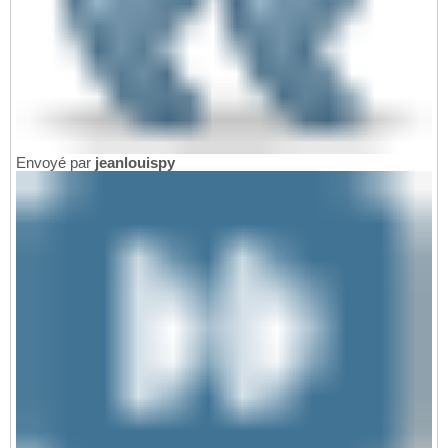
Envoyé par
jeanlouispy