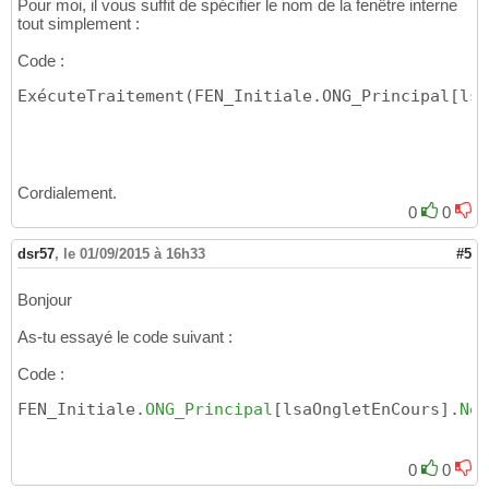
Pour moi, il vous suffit de spécifier le nom de la fenêtre interne
tout simplement :
Code :
ExécuteTraitement(FEN_Initiale.ONG_Principal[lsa
Cordialement.
0
0
dsr57
,
le 01/09/2015 à 16h33
#5
Bonjour
As-tu essayé le code suivant :
Code :
FEN_Initiale.
ONG_Principal
[
lsaOngletEnCours
]
.
Nom
0
0