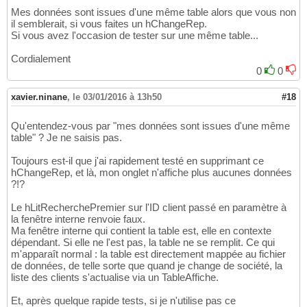
Mes données sont issues d'une même table alors que vous non
il semblerait, si vous faites un hChangeRep.
Si vous avez l'occasion de tester sur une même table...
Cordialement
0
0
xavier.ninane
,
le 03/01/2016 à 13h50
#18
Qu'entendez-vous par "mes données sont issues d'une même
table" ? Je ne saisis pas.
Toujours est-il que j'ai rapidement testé en supprimant ce
hChangeRep, et là, mon onglet n'affiche plus aucunes données
?!?
Le hLitRecherchePremier sur l'ID client passé en paramètre à
la fenêtre interne renvoie faux.
Ma fenêtre interne qui contient la table est, elle en contexte
dépendant. Si elle ne l'est pas, la table ne se remplit. Ce qui
m'apparaît normal : la table est directement mappée au fichier
de données, de telle sorte que quand je change de société, la
liste des clients s'actualise via un TableAffiche.
Et, après quelque rapide tests, si je n'utilise pas ce