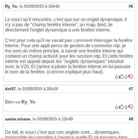
Ry_Yo
,
le 01/09/2015 à 16h42
#6
Le souci qu'il rencontre, c'est que sur un onglet dynamique, il
n'y a pas de "champ fenêtre interne", on map, bind, lie
directement l'onglet dynamique à une fenêtre interne.
C'est pour cela qu'il ne savait pas comment interroger la fenêtre
interne. Pour une appli perso de gestion de connexion rdp. je
me sers du même principe, à savoir une fenêtre interne qui
contient un champ activeX pour les session rdp. Et cette fenêtre
interne est appelé depuis les "onglets dynamiques" introduit
avec la V20. Et j'arrive à piloter la fenêtre interne en lui passant
le nom de la fenêtre. (comme expliqué plus haut).
0
0
dsr57
,
le 01/09/2015 à 20h24
#7
Bien vu
Ry_Yo
0
0
xavier.ninane
,
le 02/09/2015 à 12h49
#8
De fait, le souci c'est que ces onglets sont... dynamiques.
Impossible de connaitre à l'avance quelle FI se trouvera dans