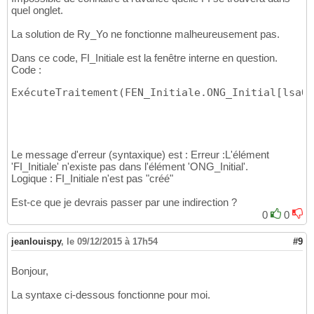
quel onglet.
La solution de Ry_Yo ne fonctionne malheureusement pas.
Dans ce code, FI_Initiale est la fenêtre interne en question.
Code :
ExécuteTraitement(FEN_Initiale.ONG_Initial[lsaOn
Le message d'erreur (syntaxique) est : Erreur :L'élément
'FI_Initiale' n'existe pas dans l'élément 'ONG_Initial'.
Logique : FI_Initiale n'est pas "créé"
Est-ce que je devrais passer par une indirection ?
0
0
jeanlouispy
,
le 09/12/2015 à 17h54
#9
Bonjour,
La syntaxe ci-dessous fonctionne pour moi.