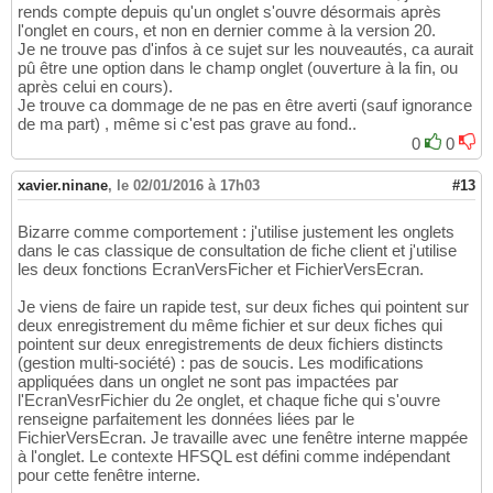
rends compte depuis qu'un onglet s'ouvre désormais après
l'onglet en cours, et non en dernier comme à la version 20.
Je ne trouve pas d'infos à ce sujet sur les nouveautés, ca aurait
pû être une option dans le champ onglet (ouverture à la fin, ou
après celui en cours).
Je trouve ca dommage de ne pas en être averti (sauf ignorance
de ma part) , même si c'est pas grave au fond..
0
0
xavier.ninane
,
le 02/01/2016 à 17h03
#13
Bizarre comme comportement : j'utilise justement les onglets
dans le cas classique de consultation de fiche client et j'utilise
les deux fonctions EcranVersFicher et FichierVersEcran.
Je viens de faire un rapide test, sur deux fiches qui pointent sur
deux enregistrement du même fichier et sur deux fiches qui
pointent sur deux enregistrements de deux fichiers distincts
(gestion multi-société) : pas de soucis. Les modifications
appliquées dans un onglet ne sont pas impactées par
l'EcranVesrFichier du 2e onglet, et chaque fiche qui s'ouvre
renseigne parfaitement les données liées par le
FichierVersEcran. Je travaille avec une fenêtre interne mappée
à l'onglet. Le contexte HFSQL est défini comme indépendant
pour cette fenêtre interne.