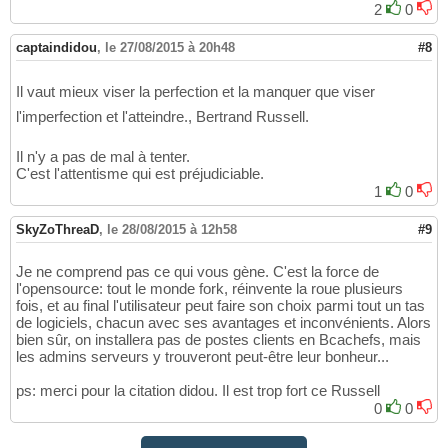
2
0
captaindidou
,
le 27/08/2015 à 20h48
#8
Il vaut mieux viser la perfection et la manquer que viser
l'imperfection et l'atteindre., Bertrand Russell.
Il n'y a pas de mal à tenter.
C'est l'attentisme qui est préjudiciable.
1
0
SkyZoThreaD
,
le 28/08/2015 à 12h58
#9
Je ne comprend pas ce qui vous gène. C'est la force de
l'opensource: tout le monde fork, réinvente la roue plusieurs
fois, et au final l'utilisateur peut faire son choix parmi tout un tas
de logiciels, chacun avec ses avantages et inconvénients. Alors
bien sûr, on installera pas de postes clients en Bcachefs, mais
les admins serveurs y trouveront peut-être leur bonheur...
ps: merci pour la citation didou. Il est trop fort ce Russell
0
0