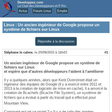
Developpez.com
Le Club des Développeurs et IT Pro
Actus
Forum Linux
Emploi
Linux
:
Un ancien ingénieur de Google propose un
système de fichiers sur Linux
Répondre à la discussion
Stéphane le calme
,
le 25/08/2015 à 16h03
#1
Un ancien ingénieur de Google propose un système de
fichiers sur Linux
et espère que d'autres développeurs l'aident à l'améliorer
Il y a quelques années, alors que Kent Overstreet était un
ingénieur des équipes de Google (il y a exercé entre 2011 et
2013 à la création de logiciels de mise en cache), il a amorcé la
création de Bcachefs (Bcache File System), un système de
fichiers qui a évolué à partir du travail quil a effectué pour
Mountain View.
Comment est né ce projet ? « Il y a de cela des années