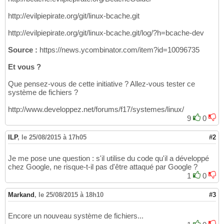
http://evilpiepirate.org/git/linux-bcache.git
http://evilpiepirate.org/git/linux-bcache.git/log/?h=bcache-dev
Source :
https://news.ycombinator.com/item?id=10096735
Et vous ?
Que pensez-vous de cette initiative ? Allez-vous tester ce
système de fichiers ?
http://www.developpez.net/forums/f17/systemes/linux/
9
0
ILP
,
le 25/08/2015 à 17h05
#2
Je me pose une question : s'il utilise du code qu'il a développé
chez Google, ne risque-t-il pas d'être attaqué par Google ?
1
0
Markand
,
le 25/08/2015 à 18h10
#3
Encore un nouveau système de fichiers...