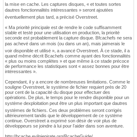
la mise en cache. Les captures disques, « et toutes sortes
dautres fonctionnalités intéressantes » seront ajoutées
éventuellement plus tard, a précisé Overstreet.
« Ma priorité principale est de rendre le code suffisamment
stable et testé pour une utilisation en production, la priorité
seconde est probablement la capture disque. Bfcachefs ne sera
pas achevé dans un mois (ou dans un an), mais jaimerais le
voir disponible et utilisé », a avancé Overstreet. À ce stade, il a
quand même décrit Bcachefs comme ayant des fonctionnalités
« plus ou moins complètes » et que même à ce stade précoce
de performance les statistiques sont « assez bonnes pour être
intéressantes ».
Cependant, il y a encore de nombreuses limitations. Comme le
souligne Overstreet, le système de fichier requiert près de 20
pour cent de la capacité du disque pour effectuer des
opérations. De plus, le temps pour le rendre disponible pour un
système dexploitation peut être un plus important que dautres
systèmes de fichiers. Ces deux problèmes seront corrigés
ultérieurement tandis que le développement de ce système
continue. Overstreet a exprimé son désir de voir plus de
développeurs se joindre à lui pour l'aider dans son aventure.
http://bcache.evilpiepirate.org/BcacheGuide/