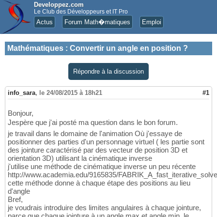
Developpez.com
Le Club des Développeurs et IT Pro
Actus
Forum Math�matiques
Emploi
Mathématiques
:
Convertir un angle en position ?
Répondre à la discussion
info_sara
,
le 24/08/2015 à 18h21
#1
Bonjour,
Jespère que j'ai posté ma question dans le bon forum.
je travail dans le domaine de l'animation Où j'essaye de
positionner des parties d'un personnage virtuel ( les partie sont
des jointure caractérisé par des vecteur de position 3D et
orientation 3D) utilisant la cinématique inverse
j'utilise une méthode de cinématique inverse un peu récente
http://www.academia.edu/9165835/FABRIK_A_fast_iterative_solv
cette méthode donne à chaque étape des positions au lieu
d'angle
Bref,
je voudrais introduire des limites angulaires à chaque jointure,
parce que chaque jointure à un angle max et angle min, le