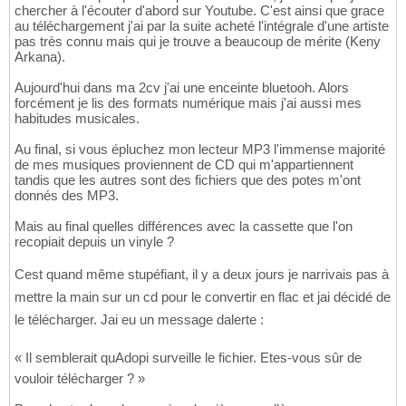
chercher à l'écouter d'abord sur Youtube. C'est ainsi que grace
au téléchargement j'ai par la suite acheté l'intégrale d'une artiste
pas très connu mais qui je trouve a beaucoup de mérite (Keny
Arkana).
Aujourd'hui dans ma 2cv j'ai une enceinte bluetooh. Alors
forcément je lis des formats numérique mais j'ai aussi mes
habitudes musicales.
Au final, si vous épluchez mon lecteur MP3 l'immense majorité
de mes musiques proviennent de CD qui m'appartiennent
tandis que les autres sont des fichiers que des potes m'ont
donnés des MP3.
Mais au final quelles différences avec la cassette que l'on
recopiait depuis un vinyle ?
Cest quand même stupéfiant, il y a deux jours je narrivais pas à
mettre la main sur un cd pour le convertir en flac et jai décidé de
le télécharger. Jai eu un message dalerte :
« Il semblerait quAdopi surveille le fichier. Etes-vous sûr de
vouloir télécharger ? »