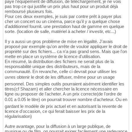
paye l'équipement de diffusion, de téléchargement, je ne vois
pas trop ce qui justifie un prix plus haut pour un produit déjà
remboursé plusieurs fois.
Pour ces deux exemples, je suis par contre prêt à payer plus
cher un concert ou un cinéma, parce qu'il y a quelque chose
d'additionnel fournit. une prestation haut de gamme en quelque
sorte. (location de salle, matériel à acheter / investir, etc...)
Il y a aussi un gros problème de mise en légalité. J'avais
proposé par exemple qu'on arrête de vouloir appliquer le droit de
propriété sur des fichiers... ca n'a pas grand sens. Mais que l'on
mette en place un système de licence d'utilisation.
En résumé, la distribution des fichiers ne serait plus de la
responsabilité unique des distributeurs, mais de la
communauté. En revanche, celle ci devrait pour utiliser les
uvres obtenir le droit de les diffuser, même pour un usage
personnel. Des simples outils pourraient aisément identifier les
titres(cf Shazam) et aller chercher la licence nécessaire en
ligne ou proposer de l'acheter. A un prix correcte(de l'ordre de
0.01 a 0.05 le titre) on pourrait trouver nombre d'acheteur. Ou en
gardant le modèle de prix actuel et en autorisant la revente de
licence d'occasion, ce qui ferait baisser les prix de la
régularisation)
Autre avantage, pour la diffusion à un large publique, de
musique ou de film, on pourrait exiger facilement une redevance