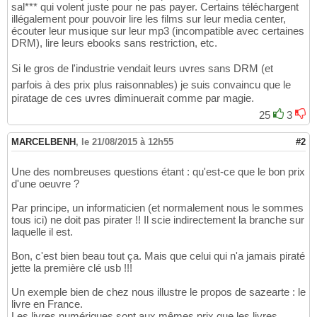
sal*** qui volent juste pour ne pas payer. Certains téléchargent
illégalement pour pouvoir lire les films sur leur media center,
écouter leur musique sur leur mp3 (incompatible avec certaines
DRM), lire leurs ebooks sans restriction, etc.
Si le gros de l'industrie vendait leurs uvres sans DRM (et
parfois à des prix plus raisonnables) je suis convaincu que le
piratage de ces uvres diminuerait comme par magie.
25
3
MARCELBENH
,
le 21/08/2015 à 12h55
#2
Une des nombreuses questions étant : qu'est-ce que le bon prix
d'une oeuvre ?
Par principe, un informaticien (et normalement nous le sommes
tous ici) ne doit pas pirater !! Il scie indirectement la branche sur
laquelle il est.
Bon, c'est bien beau tout ça. Mais que celui qui n'a jamais piraté
jette la première clé usb !!!
Un exemple bien de chez nous illustre le propos de sazearte : le
livre en France.
Les livres numériques sont aux mêmes prix que les livres