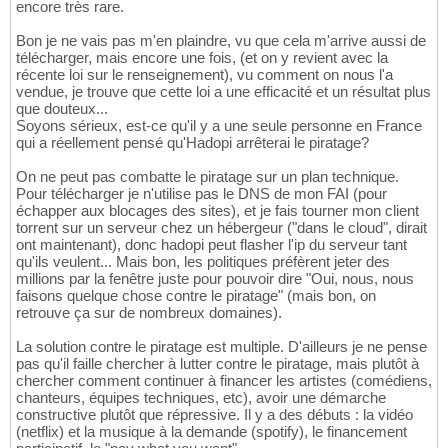
encore très rare.
Bon je ne vais pas m'en plaindre, vu que cela m'arrive aussi de
télécharger, mais encore une fois, (et on y revient avec la
récente loi sur le renseignement), vu comment on nous l'a
vendue, je trouve que cette loi a une efficacité et un résultat plus
que douteux...
Soyons sérieux, est-ce qu'il y a une seule personne en France
qui a réellement pensé qu'Hadopi arrêterai le piratage?
On ne peut pas combatte le piratage sur un plan technique.
Pour télécharger je n'utilise pas le DNS de mon FAI (pour
échapper aux blocages des sites), et je fais tourner mon client
torrent sur un serveur chez un hébergeur ("dans le cloud", dirait
ont maintenant), donc hadopi peut flasher l'ip du serveur tant
qu'ils veulent... Mais bon, les politiques préfèrent jeter des
millions par la fenêtre juste pour pouvoir dire "Oui, nous, nous
faisons quelque chose contre le piratage" (mais bon, on
retrouve ça sur de nombreux domaines).
La solution contre le piratage est multiple. D'ailleurs je ne pense
pas qu'il faille chercher à lutter contre le piratage, mais plutôt à
chercher comment continuer à financer les artistes (comédiens,
chanteurs, équipes techniques, etc), avoir une démarche
constructive plutôt que répressive. Il y a des débuts : la vidéo
(netflix) et la musique à la demande (spotify), le financement