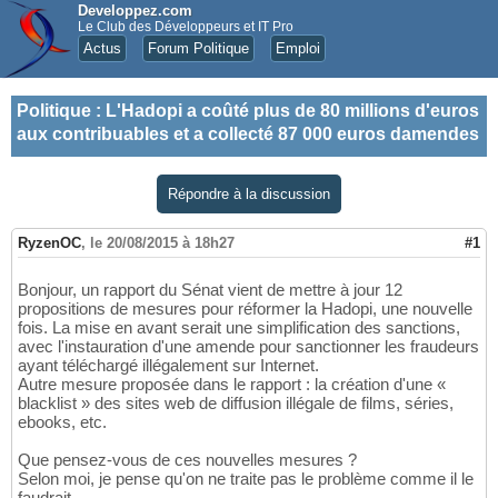
Developpez.com
Le Club des Développeurs et IT Pro
Actus
Forum Politique
Emploi
Politique
:
L'Hadopi a coûté plus de 80 millions d'euros
aux contribuables et a collecté 87 000 euros damendes
Répondre à la discussion
RyzenOC
,
le 20/08/2015 à 18h27
#1
Bonjour, un rapport du Sénat vient de mettre à jour 12
propositions de mesures pour réformer la Hadopi, une nouvelle
fois. La mise en avant serait une simplification des sanctions,
avec l'instauration d'une amende pour sanctionner les fraudeurs
ayant téléchargé illégalement sur Internet.
Autre mesure proposée dans le rapport : la création d'une «
blacklist » des sites web de diffusion illégale de films, séries,
ebooks, etc.
Que pensez-vous de ces nouvelles mesures ?
Selon moi, je pense qu'on ne traite pas le problème comme il le
faudrait.