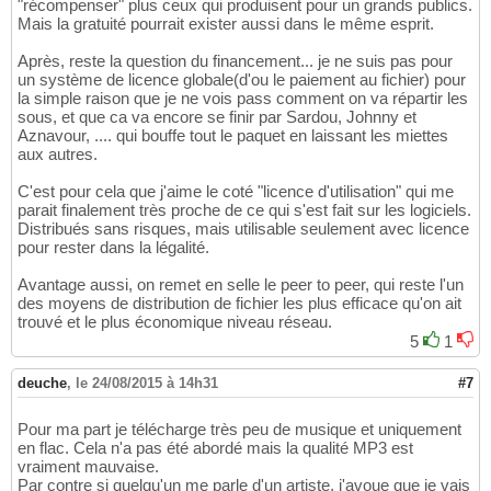
"récompenser" plus ceux qui produisent pour un grands publics.
Mais la gratuité pourrait exister aussi dans le même esprit.
Après, reste la question du financement... je ne suis pas pour
un système de licence globale(d'ou le paiement au fichier) pour
la simple raison que je ne vois pass comment on va répartir les
sous, et que ca va encore se finir par Sardou, Johnny et
Aznavour, .... qui bouffe tout le paquet en laissant les miettes
aux autres.
C'est pour cela que j'aime le coté "licence d'utilisation" qui me
parait finalement très proche de ce qui s'est fait sur les logiciels.
Distribués sans risques, mais utilisable seulement avec licence
pour rester dans la légalité.
Avantage aussi, on remet en selle le peer to peer, qui reste l'un
des moyens de distribution de fichier les plus efficace qu'on ait
trouvé et le plus économique niveau réseau.
5
1
deuche
,
le 24/08/2015 à 14h31
#7
Pour ma part je télécharge très peu de musique et uniquement
en flac. Cela n'a pas été abordé mais la qualité MP3 est
vraiment mauvaise.
Par contre si quelqu'un me parle d'un artiste, j'avoue que je vais