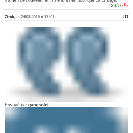
n'a rien de nouveau, et ils ne font rien pour que ça change.
13
0
Zirak
,
le 24/08/2015 à 17h11
#11
Envoyé par
gangsoleil