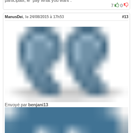
participatif, le "pay what you want".
7
0
ManusDei
,
le 24/08/2015 à 17h53
#13
Envoyé par
benjani13