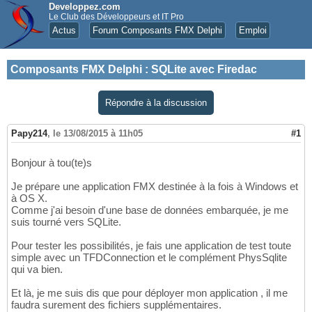
Developpez.com
Le Club des Développeurs et IT Pro
Actus
Forum Composants FMX Delphi
Emploi
Composants FMX Delphi
:
SQLite avec Firedac
Répondre à la discussion
Papy214
,
le 13/08/2015 à 11h05
#1
Bonjour à tou(te)s
Je prépare une application FMX destinée à la fois à Windows et
à OS X.
Comme j'ai besoin d'une base de données embarquée, je me
suis tourné vers SQLite.
Pour tester les possibilités, je fais une application de test toute
simple avec un TFDConnection et le complément PhysSqlite
qui va bien.
Et là, je me suis dis que pour déployer mon application , il me
faudra surement des fichiers supplémentaires.