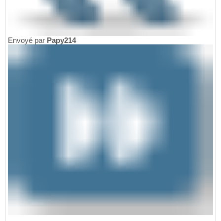
Envoyé par
Papy214