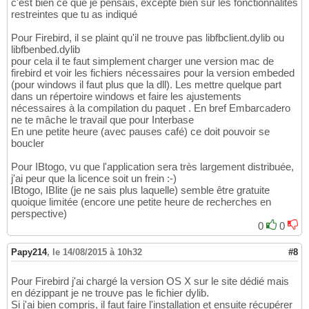
c'est bien ce que je pensais, excepté bien sur les fonctionnalités
restreintes que tu as indiqué
Pour Firebird, il se plaint qu'il ne trouve pas libfbclient.dylib ou
libfbenbed.dylib
pour cela il te faut simplement charger une version mac de
firebird et voir les fichiers nécessaires pour la version embeded
(pour windows il faut plus que la dll). Les mettre quelque part
dans un répertoire windows et faire les ajustements
nécessaires à la compilation du paquet . En bref Embarcadero
ne te mâche le travail que pour Interbase
En une petite heure (avec pauses café) ce doit pouvoir se
boucler
Pour IBtogo, vu que l'application sera très largement distribuée,
j'ai peur que la licence soit un frein :-)
IBtogo, IBlite (je ne sais plus laquelle) semble être gratuite
quoique limitée (encore une petite heure de recherches en
perspective)
0
0
Papy214
,
le 14/08/2015 à 10h32
#8
Pour Firebird j'ai chargé la version OS X sur le site dédié mais
en dézippant je ne trouve pas le fichier dylib.
Si j'ai bien compris, il faut faire l'installation et ensuite récupérer