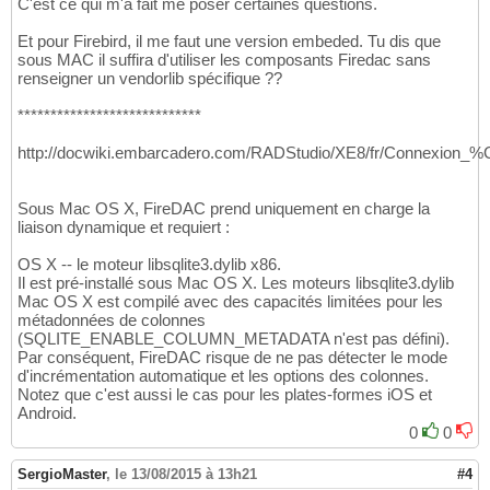
C'est ce qui m'a fait me poser certaines questions.
Et pour Firebird, il me faut une version embeded. Tu dis que
sous MAC il suffira d'utiliser les composants Firedac sans
renseigner un vendorlib spécifique ??
****************************
http://docwiki.embarcadero.com/RADStudio/XE8/fr/Connexi
Sous Mac OS X, FireDAC prend uniquement en charge la
liaison dynamique et requiert :
OS X -- le moteur libsqlite3.dylib x86.
Il est pré-installé sous Mac OS X. Les moteurs libsqlite3.dylib
Mac OS X est compilé avec des capacités limitées pour les
métadonnées de colonnes
(SQLITE_ENABLE_COLUMN_METADATA n'est pas défini).
Par conséquent, FireDAC risque de ne pas détecter le mode
d'incrémentation automatique et les options des colonnes.
Notez que c'est aussi le cas pour les plates-formes iOS et
Android.
0
0
SergioMaster
,
le 13/08/2015 à 13h21
#4