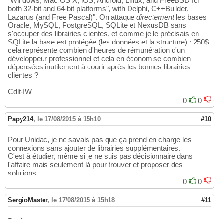
"Windows, Mac OS X, iOS, Android, Linux, and FreeBSD for
both 32-bit and 64-bit platforms", with Delphi, C++Builder,
Lazarus (and Free Pascal)". On attaque
directement
les bases
Oracle, MySQL, PostgreSQL, SQLite et NexusDB sans
s'occuper des librairies clientes, et comme je le précisais en
SQLite la base est protégée (les données et la structure) : 250$
cela représente combien d'heures de rémunération d'un
développeur professionnel et cela en économise combien
dépensées inutilement à courir après les bonnes librairies
clientes ?
Cdlt-IW
0
0
Papy214
,
le 17/08/2015 à 15h10
#10
Pour Unidac, je ne savais pas que ça prend en charge les
connexions sans ajouter de librairies supplémentaires.
C'est à étudier, même si je ne suis pas décisionnaire dans
l'affaire mais seulement là pour trouver et proposer des
solutions.
0
0
SergioMaster
,
le 17/08/2015 à 15h18
#11