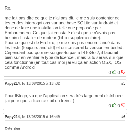
Re,
me fait pas dire ce que je n'ai pas dit, je me suis contenter de
tester des interrogations sur une base SQLite sur Androïd et
donc de faire une installation telle que proposée par
Embarcadero. Ce que j'ai constaté c'est que je n'avais pas
besoin d'installer de moteur (biblio supplémentaire).
Pour ce qui est de Firebird, je me suis pas encore lancé dans
les tests (toujours androïd) et oui ce serait la version embeded .
Cependant pourquoi ne songes-tu pas à IBToGo ?, il faudrait
bien sur en vérifier le type de licence , mais là tu serais sur que
cela fonctionne (en tout cas moi j'ai vu ça en action OSX, IOS
comme Android
0
0
Papy214
,
le 13/08/2015 à 13h32
#5
Pour IBtogo, vu que l'application sera très largement distribuée,
j'ai peur que la licence soit un frein :-)
0
0
Papy214
,
le 13/08/2015 à 16h49
#6
Résultat :