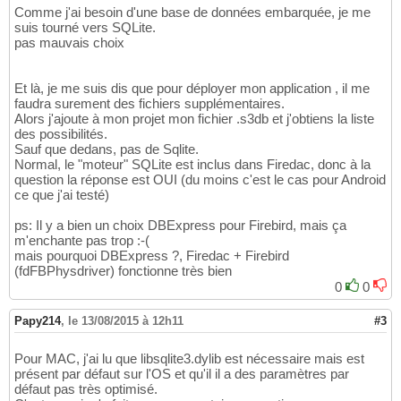
Comme j'ai besoin d'une base de données embarquée, je me
suis tourné vers SQLite.
pas mauvais choix
Et là, je me suis dis que pour déployer mon application , il me
faudra surement des fichiers supplémentaires.
Alors j'ajoute à mon projet mon fichier .s3db et j'obtiens la liste
des possibilités.
Sauf que dedans, pas de Sqlite.
Normal, le "moteur" SQLite est inclus dans Firedac, donc à la
question la réponse est OUI (du moins c'est le cas pour Android
ce que j'ai testé)
ps: Il y a bien un choix DBExpress pour Firebird, mais ça
m'enchante pas trop :-(
mais pourquoi DBExpress ?, Firedac + Firebird
(fdFBPhysdriver) fonctionne très bien
0
0
Papy214
,
le 13/08/2015 à 12h11
#3
Pour MAC, j'ai lu que libsqlite3.dylib est nécessaire mais est
présent par défaut sur l'OS et qu'il il a des paramètres par
défaut pas très optimisé.