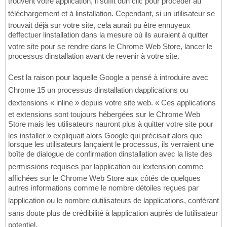
trouvent votre application, il suffit dun clic pour procéder au
téléchargement et à linstallation. Cependant, si un utilisateur se
trouvait déjà sur votre site, cela aurait pu être ennuyeux
deffectuer linstallation dans la mesure où ils auraient à quitter
votre site pour se rendre dans le Chrome Web Store, lancer le
processus dinstallation avant de revenir à votre site.
Cest la raison pour laquelle Google a pensé à introduire avec
Chrome 15 un processus dinstallation dapplications ou
dextensions « inline » depuis votre site web. « Ces applications
et extensions sont toujours hébergées sur le Chrome Web
Store mais les utilisateurs nauront plus à quitter votre site pour
les installer » expliquait alors Google qui précisait alors que
lorsque les utilisateurs lançaient le processus, ils verraient une
boîte de dialogue de confirmation dinstallation avec la liste des
permissions requises par lapplication ou lextension comme
affichées sur le Chrome Web Store aux côtés de quelques
autres informations comme le nombre détoiles reçues par
lapplication ou le nombre dutilisateurs de lapplications, conférant
sans doute plus de crédibilité à lapplication auprès de lutilisateur
potentiel.