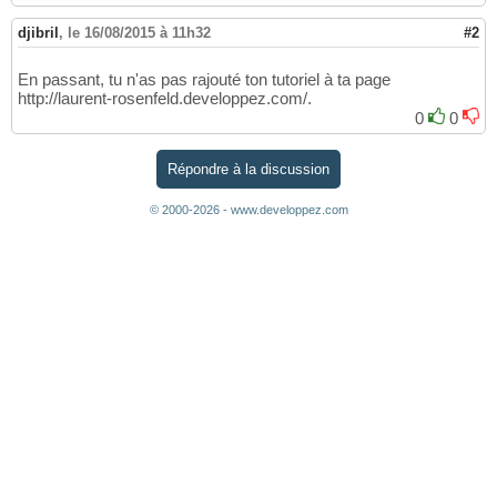
djibril
,
le 16/08/2015 à 11h32
#2
En passant, tu n'as pas rajouté ton tutoriel à ta page
http://laurent-rosenfeld.developpez.com/.
0
0
Répondre à la discussion
© 2000-2026 - www.developpez.com