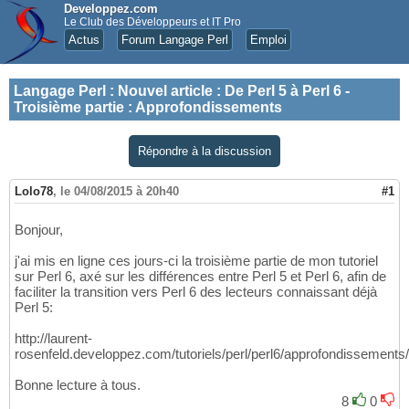
Developpez.com
Le Club des Développeurs et IT Pro
Actus
Forum Langage Perl
Emploi
Langage Perl
:
Nouvel article : De Perl 5 à Perl 6 -
Troisième partie : Approfondissements
Répondre à la discussion
Lolo78
,
le 04/08/2015 à 20h40
#1
Bonjour,
j'ai mis en ligne ces jours-ci la troisième partie de mon tutoriel
sur Perl 6, axé sur les différences entre Perl 5 et Perl 6, afin de
faciliter la transition vers Perl 6 des lecteurs connaissant déjà
Perl 5:
http://laurent-
rosenfeld.developpez.com/tutoriels/perl/perl6/approfondissements/
Bonne lecture à tous.
8
0