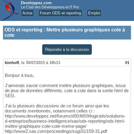
Developpez.com
Le Club des Développeurs et IT Pro
Actus
Forum ODS et reporting
Emploi
ODS et reporting
:
Mettre plusieurs graphiques cote à
cote
Répondre à la discussion
kimhoff
,
le 30/07/2015 à 18h13
#1
Bonjour à tous,
J'aimerais savoir comment mettre plusieurs graphiques, issus
de jeux de données différents, cote à cote dans la sortie html de
SEG.
J'ai lu plusieurs discussions de ce forum ainsi que les
documents mentionnés, notamment celles ci :
http://www.developpez.net/forums/d924659/logiciels/solutions-
d-entreprise/business-intelligence/sas/ods-reporting/ods-html-
mettre-graphiques-cote-cote-meme-page/
http://www2.sas.com/proceedings/sugi31/159-31.pdf