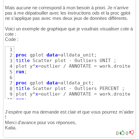
Mais aucune ne correspond à mon besoin à priori. Je n'arrive
pas à me dépatouiller avec les instructions ods et la proc gplot
ne s'applique pas avec mes deux jeux de données différents.
Voici un exemple de graphique que je voudrais visualiser cote à
cote :
Code :
1
proc 
gplot 
data
2
title
 Scatter plot - Outliers UNIT ;

3
plot y*
x
4
run
;

5
6
proc 
gplot 
data
7
title
 Scatter plot - Outliers PERCENT ;

8
plot y*
x
9
run
;
10
J'espère que ma demande est clair et que vous pourrez m'aider
!
Merci d'avance pour vos réponses,
Katia.
0
0