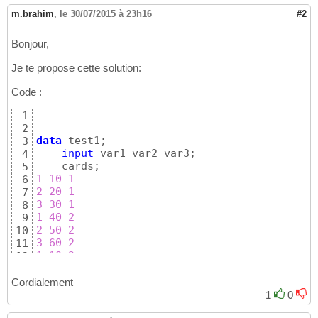
m.brahim
,
le 30/07/2015 à 23h16
#2
Bonjour,
Je te propose cette solution:
Code :
1
2
data
 test1;

3
input
 var1 var2 var3;

4
5
1
10
1
6
2
20
1
7
3
30
1
8
1
40
2
9
2
50
2
10
3
60
2
11
1
10
3
12
2
20
3
13
3
30
3
14
Cordialement
1
40
4
15
1
0
2
50
4
16