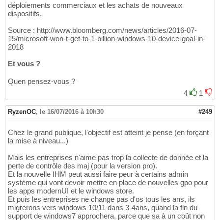
déploiements commerciaux et les achats de nouveaux
dispositifs.
Source : http://www.bloomberg.com/news/articles/2016-07-
15/microsoft-won-t-get-to-1-billion-windows-10-device-goal-in-
2018
Et vous ?
Quen pensez-vous ?
4
1
RyzenOC
,
le 16/07/2016 à 10h30
#249
Chez le grand publique, l'objectif est atteint je pense (en forçant
la mise à niveau...)
Mais les entreprises n'aime pas trop la collecte de donnée et la
perte de contrôle des maj (pour la version pro).
Et la nouvelle IHM peut aussi faire peur à certains admin
système qui vont devoir mettre en place de nouvelles gpo pour
les apps modernUI et le windows store.
Et puis les entreprises ne change pas d'os tous les ans, ils
migrerons vers windows 10/11 dans 3-4ans, quand la fin du
support de windows7 approchera, parce que sa à un coût non