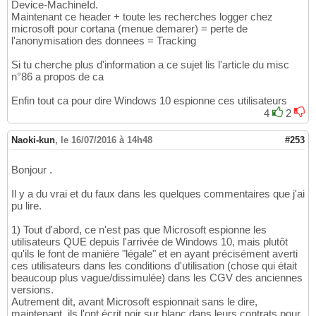
Device-MachineId.
Maintenant ce header + toute les recherches logger chez
microsoft pour cortana (menue demarer) = perte de
l'anonymisation des donnees = Tracking
Si tu cherche plus d'information a ce sujet lis l'article du misc
n°86 a propos de ca
Enfin tout ca pour dire Windows 10 espionne ces utilisateurs
4
2
Naoki-kun
,
le 16/07/2016 à 14h48
#253
Bonjour .
Il y a du vrai et du faux dans les quelques commentaires que j'ai
pu lire.
1) Tout d'abord, ce n'est pas que Microsoft espionne les
utilisateurs QUE depuis l'arrivée de Windows 10, mais plutôt
qu'ils le font de manière "légale" et en ayant précisément averti
ces utilisateurs dans les conditions d'utilisation (chose qui était
beaucoup plus vague/dissimulée) dans les CGV des anciennes
versions.
Autrement dit, avant Microsoft espionnait sans le dire,
maintenant, ils l'ont écrit noir sur blanc dans leurs contrats pour