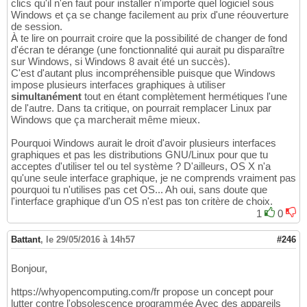
clics qu'il n'en faut pour installer n'importe quel logiciel sous
Windows et ça se change facilement au prix d'une réouverture
de session.
À te lire on pourrait croire que la possibilité de changer de fond
d'écran te dérange (une fonctionnalité qui aurait pu disparaître
sur Windows, si Windows 8 avait été un succès).
C'est d'autant plus incompréhensible puisque que Windows
impose plusieurs interfaces graphiques à utiliser
simultanément
tout en étant complètement hermétiques l'une
de l'autre. Dans ta critique, on pourrait remplacer Linux par
Windows que ça marcherait même mieux.
Pourquoi Windows aurait le droit d'avoir plusieurs interfaces
graphiques et pas les distributions GNU/Linux pour que tu
acceptes d'utiliser tel ou tel système ? D'ailleurs, OS X n'a
qu'une seule interface graphique, je ne comprends vraiment pas
pourquoi tu n'utilises pas cet OS... Ah oui, sans doute que
l'interface graphique d'un OS n'est pas ton critère de choix.
1
0
Battant
,
le 29/05/2016 à 14h57
#246
Bonjour,
https://whyopencomputing.com/fr propose un concept pour
lutter contre l'obsolescence programmée Avec des appareils