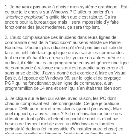
1. Je
ne veux pas
avoir à choisir mon système graphique ! Est-
ce que je le choisis sur Windows ? D'ailleurs parler d'un
"
interface graphique
" signifie bien que c'est rajouté. Ca ira
encore pour la bureautique mais il sera impossible d'y faire
fonctionner des jeux modernes, ça sera trop lent.
2. L'auto complaisance des linuxiens dans leurs lignes de
commande c'est de la "
distinction
" au sens élitiste de Pierre
Bourdieu. D'autant plus ridicule qu'il n'est pas bien difficile de
faire un petit interface graphique qui va saisir les commandes
tout en empêchant les erreurs de syntaxe ou autres même si,
au final, il refile tout ça au programme en ayant généré une ligne
de commande à rallonge mais qui est garantie sans erreur et
sans prise de tête. J'avais donné cet exercice à faire en Visual
Basic, à l'époque de Windows 95, sur le logiciel de cryptage
PGP qui ne fonctionnait qu'en ligne de commande, à un
programmillon de 14 ans et demi qui s'en était très bien sorti.
3. Je clique sur le lien qui vante, avec raison, les PC dont
chaque composant est interchangeable. Ce que je pratique
depuis 1986 pour moi et mes clients (quand j'en avais). Mais
quel rapport ça a avec Linux ? Si la crétinisation actuelle des
utilisateurs font qu'ils achètent un portable dont ils n'ont pas
besoin de l'aspect mobile avec un Windows des familles
préinstallé dedans (et impossible d'y installer autre chose) ce
n'est que le reflet de l'époque. Après tout ne font-ils pas la