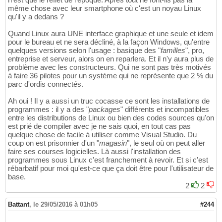
même chose avec leur smartphone où c'est un noyau Linux
qu'il y a dedans ?
Quand Linux aura UNE interface graphique et une seule et idem
pour le bureau et ne sera décliné, à la façon Windows, qu'entre
quelques versions selon l'usage : basique des "
familles
", pro,
entreprise et serveur, alors on en reparlera. Et il n'y aura plus de
problème avec les constructeurs. Qui ne sont pas très motivés
à faire 36 pilotes pour un système qui ne représente que 2 % du
parc d'ordis connectés.
Ah oui ! Il y a aussi un truc cocasse ce sont les installations de
programmes : il y a des "
packages
" différents et incompatibles
entre les distributions de Linux ou bien des codes sources qu'on
est prié de compiler avec je ne sais quoi, en tout cas pas
quelque chose de facile à utiliser comme Visual Studio. Du
coup on est prisonnier d'un "
magasin
", le seul où on peut aller
faire ses courses logicielles. Là aussi l'installation des
programmes sous Linux c'est franchement à revoir. Et si c'est
rébarbatif pour moi qu'est-ce que ça doit être pour l'utilisateur de
base.
2
2
Battant
,
le 29/05/2016 à 01h05
#244