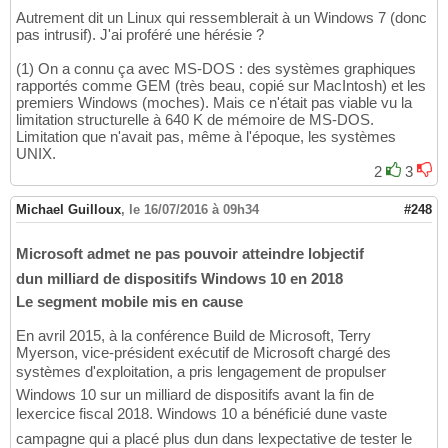
Autrement dit un Linux qui ressemblerait à un Windows 7 (donc
pas intrusif). J'ai proféré une hérésie ?
(1) On a connu ça avec MS-DOS : des systèmes graphiques
rapportés comme GEM (très beau, copié sur MacIntosh) et les
premiers Windows (moches). Mais ce n'était pas viable vu la
limitation structurelle à 640 K de mémoire de MS-DOS.
Limitation que n'avait pas, même à l'époque, les systèmes
UNIX.
2
3
Michael Guilloux
,
le 16/07/2016 à 09h34
#248
Microsoft admet ne pas pouvoir atteindre lobjectif
dun milliard de dispositifs Windows 10 en 2018
Le segment mobile mis en cause
En avril 2015, à la conférence Build de Microsoft, Terry
Myerson, vice-président exécutif de Microsoft chargé des
systèmes d'exploitation, a pris lengagement de propulser
Windows 10 sur un milliard de dispositifs avant la fin de
lexercice fiscal 2018. Windows 10 a bénéficié dune vaste
campagne qui a placé plus dun dans lexpectative de tester le