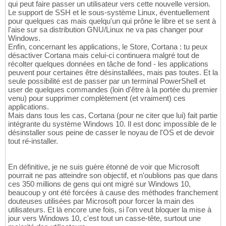
qui peut faire passer un utilisateur vers cette nouvelle version.
Le support de SSH et le sous-système Linux, éventuellement
pour quelques cas mais quelqu'un qui prône le libre et se sent à
l'aise sur sa distribution GNU/Linux ne va pas changer pour
Windows.
Enfin, concernant les applications, le Store, Cortana : tu peux
désactiver Cortana mais celui-ci continuera malgré tout de
récolter quelques données en tâche de fond - les applications
peuvent pour certaines être désinstallées, mais pas toutes. Et la
seule possibilité est de passer par un terminal PowerShell et
user de quelques commandes (loin d'être à la portée du premier
venu) pour supprimer complètement (et vraiment) ces
applications.
Mais dans tous les cas, Cortana (pour ne citer que lui) fait partie
intégrante du système Windows 10. Il est donc impossible de le
désinstaller sous peine de casser le noyau de l'OS et de devoir
tout ré-installer.
En définitive, je ne suis guère étonné de voir que Microsoft
pourrait ne pas atteindre son objectif, et n'oublions pas que dans
ces 350 millions de gens qui ont migré sur Windows 10,
beaucoup y ont été forcées à cause des méthodes franchement
douteuses utilisées par Microsoft pour forcer la main des
utilisateurs. Et là encore une fois, si l'on veut bloquer la mise à
jour vers Windows 10, c'est tout un casse-tête, surtout une