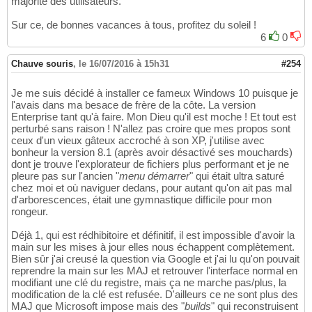
majorité des utilisateurs.
Sur ce, de bonnes vacances à tous, profitez du soleil !
6
0
Chauve souris
,
le 16/07/2016 à 15h31
#254
Je me suis décidé à installer ce fameux Windows 10 puisque je
l'avais dans ma besace de frère de la côte. La version
Enterprise tant qu'à faire. Mon Dieu qu'il est moche ! Et tout est
perturbé sans raison ! N'allez pas croire que mes propos sont
ceux d'un vieux gâteux accroché à son XP, j'utilise avec
bonheur la version 8.1 (après avoir désactivé ses mouchards)
dont je trouve l'explorateur de fichiers plus performant et je ne
pleure pas sur l'ancien "
menu démarrer
" qui était ultra saturé
chez moi et où naviguer dedans, pour autant qu'on ait pas mal
d'arborescences, était une gymnastique difficile pour mon
rongeur.
Déjà 1, qui est rédhibitoire et définitif, il est impossible d'avoir la
main sur les mises à jour elles nous échappent complètement.
Bien sûr j'ai creusé la question via Google et j'ai lu qu'on pouvait
reprendre la main sur les MAJ et retrouver l'interface normal en
modifiant une clé du registre, mais ça ne marche pas/plus, la
modification de la clé est refusée. D'ailleurs ce ne sont plus des
MAJ que Microsoft impose mais des "
builds
" qui reconstruisent