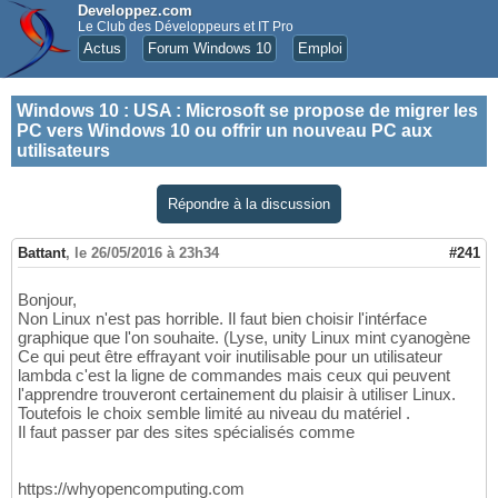
Developpez.com
Le Club des Développeurs et IT Pro
Actus
Forum Windows 10
Emploi
Windows 10
:
USA : Microsoft se propose de migrer les
PC vers Windows 10 ou offrir un nouveau PC aux
utilisateurs
Répondre à la discussion
Battant
,
le 26/05/2016 à 23h34
#241
Bonjour,
Non Linux n'est pas horrible. Il faut bien choisir l'intérface
graphique que l'on souhaite. (Lyse, unity Linux mint cyanogène
Ce qui peut être effrayant voir inutilisable pour un utilisateur
lambda c'est la ligne de commandes mais ceux qui peuvent
l'apprendre trouveront certainement du plaisir à utiliser Linux.
Toutefois le choix semble limité au niveau du matériel .
Il faut passer par des sites spécialisés comme
https://whyopencomputing.com