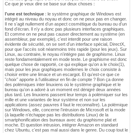
Ce que je veux dire se base sur deux choses :
l'une est technique
: le système graphique de Windows est
intégré au niveau du noyau et donc on ne peux pas en changer.
Il ne s'agit nullement d'un aspect cosmétique du bureau ou d'un
fond d'écran. Il n'y a donc pas plusieurs interfaces graphiques.
Et comme on ne peut pas causer directement au système (en
assembleur, par exemple), c'est interdit pour une raison
évidente de sécurité, on se sert d'un interface spécial, DirectX,
pour que l'accès soit néanmoins très rapide (pour les jeux). Sur
Linux, au contraire, le noyau n'intègre pas de graphisme. Linux
reste fondamentalement en mode texte. Le graphisme est donc
quelque chose de rapporté, ce qui explique qu'on a le choix(1),
mais pour les jeux graphiques modernes le choix consiste à
choisir entre une limace et un escargot. Et qu'est-ce que ce
"
choix
" apporte à l'utilisateur en fin de compte ? Bon ça donne
des polémiques inter linuxiens où le système graphique et le
bureau qu'on a adoré à un moment est dénigré deux années
plus tard. Les linuxiens passent leur temps à polémiquer sur les
mille et une variantes de leur système et non sur les
applications (assez pauvres il faut le reconnaître). La polémique
sur Windows, elle, concerne l'intrusion de Microsoft et la mode
(à laquelle n'échappe pas les distributions Linux) de la
smartphonification des bureaux avec du graphisme plat et
moche. Et question intrusion, intégrer Amazon en standard
chez Ubuntu, c'est pas mal aussi dans le genre. Du coup tout le