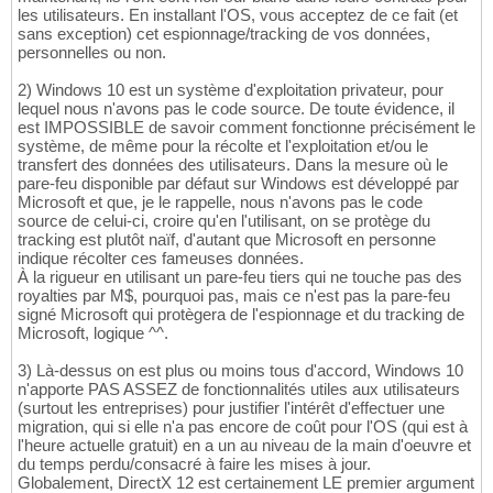
les utilisateurs. En installant l'OS, vous acceptez de ce fait (et
sans exception) cet espionnage/tracking de vos données,
personnelles ou non.
2) Windows 10 est un système d'exploitation privateur, pour
lequel nous n'avons pas le code source. De toute évidence, il
est IMPOSSIBLE de savoir comment fonctionne précisément le
système, de même pour la récolte et l'exploitation et/ou le
transfert des données des utilisateurs. Dans la mesure où le
pare-feu disponible par défaut sur Windows est développé par
Microsoft et que, je le rappelle, nous n'avons pas le code
source de celui-ci, croire qu'en l'utilisant, on se protège du
tracking est plutôt naïf, d'autant que Microsoft en personne
indique récolter ces fameuses données.
À la rigueur en utilisant un pare-feu tiers qui ne touche pas des
royalties par M$, pourquoi pas, mais ce n'est pas la pare-feu
signé Microsoft qui protègera de l'espionnage et du tracking de
Microsoft, logique ^^.
3) Là-dessus on est plus ou moins tous d'accord, Windows 10
n'apporte PAS ASSEZ de fonctionnalités utiles aux utilisateurs
(surtout les entreprises) pour justifier l'intérêt d'effectuer une
migration, qui si elle n'a pas encore de coût pour l'OS (qui est à
l'heure actuelle gratuit) en a un au niveau de la main d'oeuvre et
du temps perdu/consacré à faire les mises à jour.
Globalement, DirectX 12 est certainement LE premier argument