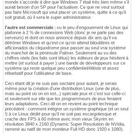
monde s'accorde à dire que Windows 7 était très bien même s'il
aurait besoin d'un SP pour l'actualiser. Ce que ne veut surtout
pas faire Microsoft qui veut placer un système, quitte à ce qu'il
soit gratuit, où il sera le super administrateur.
l'autre est commerciale
: vu le peu d'engouement de Linux qui
plafonne à 2 % de connexions Web (donc je ne parle pas des
serveurs) et dont on nous annonce depuis dix ans qu'il va
détrôner Windows et qu'est-ce qu'on attend biloulâtres et
afficionados du cliquodrome pour passer au seul vrai système
du manchot de la péninsule Palmer. Seulement au vu des
chiffres réels (les faits sont têtus) les éditeurs de jeux hésitent à
mettre (et surtout à payer ) une bande de développeurs sur ce
système qui reste quelque peu confidentiel/élitiste et assez
rébarbatif pour l'utilisateur de base.
Ceci étant dit je ne suis pas sectaire pour autant, je serais
même pour la création d'une distribution Linux (une de plus,
mais au point où on en est...) spéciale jeux et c'est sur celle-ci
et seulement sur elle que les programmeurs de jeux feraient
leurs adaptations. Ceci dit on en revient au point technique
précédent : comment intégrer un système graphique (et un seul
!) à ce Linux dédié pour qu'il ne soit pas escargotesque et
crache des FPS à 60 même avec mon vieux Skyrim en
résolution 3840 x 2160 (Dynamic Super Resolution de NVidia,
ramené au natif de mon moniteur Full HD donc 1920 x 1080).