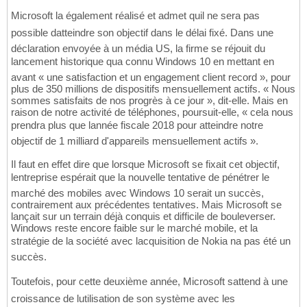
Microsoft la également réalisé et admet quil ne sera pas
possible datteindre son objectif dans le délai fixé. Dans une
déclaration envoyée à un média US, la firme se réjouit du
lancement historique qua connu Windows 10 en mettant en
avant « une satisfaction et un engagement client record », pour
plus de 350 millions de dispositifs mensuellement actifs. « Nous
sommes satisfaits de nos progrès à ce jour », dit-elle. Mais en
raison de notre activité de téléphones, poursuit-elle, « cela nous
prendra plus que lannée fiscale 2018 pour atteindre notre
objectif de 1 milliard d'appareils mensuellement actifs ».
Il faut en effet dire que lorsque Microsoft se fixait cet objectif,
lentreprise espérait que la nouvelle tentative de pénétrer le
marché des mobiles avec Windows 10 serait un succès,
contrairement aux précédentes tentatives. Mais Microsoft se
lançait sur un terrain déjà conquis et difficile de bouleverser.
Windows reste encore faible sur le marché mobile, et la
stratégie de la société avec lacquisition de Nokia na pas été un
succès.
Toutefois, pour cette deuxième année, Microsoft sattend à une
croissance de lutilisation de son système avec les