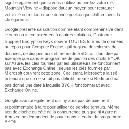
signifie également que si vous oubliez ou perdez votre clé,
Mountain View ne « dispose daucun moyen pour restaurer
votre clé ou restaurer une donnée quelconque chiffrée avec la
clé égarée ».
Google présente sa solution comme étant compréhensive dans
le sens où « contrairement à dautres solutions, Customer-
Supplied Encryption Keys couvre TOUTES formes de données
au repos pour Compute Engine, quil sagisse de volumes de
données, de disques boot et même de SSDs ». Il faut dire par
exemple que dans le programme de gestion des droits BYOK
sur Azure, les clés fournies par les utilisateurs ne fonctionnent
pas avec Exchange Online ; seules les clés fournies par
Microsoft couvrent cette zone. Ceci étant, Microsoft a laissé
entendre que ce ne serait pas définitif, même si Redmond na
pas donné une date à laquelle BYOK fonctionnerait avec
Exchange Online.
Google avance également quil ny aura pas de paiement
supplémentaire à faire pour utiliser ce service (gratuit). Même
son de cloche du côté de la concurrence puisque ni Azure ni
Amazon ne demandent de payer dans le cadre du programme
BYOK.