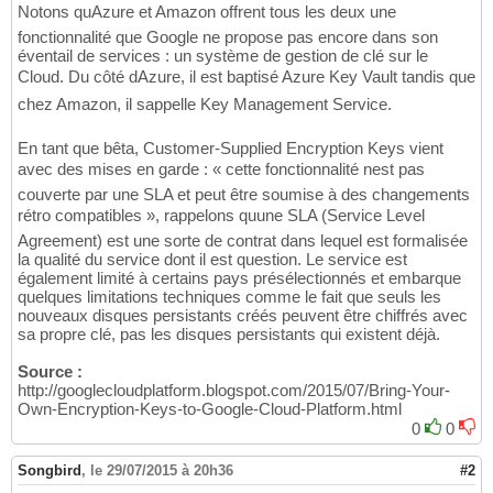
Notons quAzure et Amazon offrent tous les deux une
fonctionnalité que Google ne propose pas encore dans son
éventail de services : un système de gestion de clé sur le
Cloud. Du côté dAzure, il est baptisé Azure Key Vault tandis que
chez Amazon, il sappelle Key Management Service.
En tant que bêta, Customer-Supplied Encryption Keys vient
avec des mises en garde : « cette fonctionnalité nest pas
couverte par une SLA et peut être soumise à des changements
rétro compatibles », rappelons quune SLA (Service Level
Agreement) est une sorte de contrat dans lequel est formalisée
la qualité du service dont il est question. Le service est
également limité à certains pays présélectionnés et embarque
quelques limitations techniques comme le fait que seuls les
nouveaux disques persistants créés peuvent être chiffrés avec
sa propre clé, pas les disques persistants qui existent déjà.
Source :
http://googlecloudplatform.blogspot.com/2015/07/Bring-Your-
Own-Encryption-Keys-to-Google-Cloud-Platform.html
0
0
Songbird
,
le 29/07/2015 à 20h36
#2