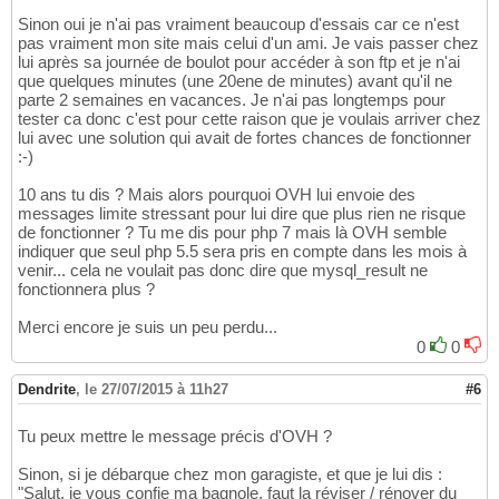
Sinon oui je n'ai pas vraiment beaucoup d'essais car ce n'est
pas vraiment mon site mais celui d'un ami. Je vais passer chez
lui après sa journée de boulot pour accéder à son ftp et je n'ai
que quelques minutes (une 20ene de minutes) avant qu'il ne
parte 2 semaines en vacances. Je n'ai pas longtemps pour
tester ca donc c'est pour cette raison que je voulais arriver chez
lui avec une solution qui avait de fortes chances de fonctionner
:-)
10 ans tu dis ? Mais alors pourquoi OVH lui envoie des
messages limite stressant pour lui dire que plus rien ne risque
de fonctionner ? Tu me dis pour php 7 mais là OVH semble
indiquer que seul php 5.5 sera pris en compte dans les mois à
venir... cela ne voulait pas donc dire que mysql_result ne
fonctionnera plus ?
Merci encore je suis un peu perdu...
0
0
Dendrite
,
le 27/07/2015 à 11h27
#6
Tu peux mettre le message précis d'OVH ?
Sinon, si je débarque chez mon garagiste, et que je lui dis :
"Salut, je vous confie ma bagnole, faut la réviser / rénover du