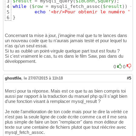
$result
 = mysqli_query
(
$IdConn
,
$query
)
3
while
(
$row
 = mysqli_fetch_assoc
(
$result
)
)
{
4
echo
'<br/>Pour obtenir le numéro '
 .
5
}
6
Concernant ta mise à jour, j'imagine mal que tu te lances dans
un nouveau code que tu n'aurais jamais testé et pour lequel tu
n'as qu'un seul essai.
Si tu as oublié un point-virgule quelque part tout est foutu ?
Si c'est vraiment le cas, tu es dans le film Saw, pas dans du
développement.
0
0
ghostfile
,
le 27/07/2015 à 11h18
#5
Merci pour ta réponse. Mais est ce que tu as bien compris toi
aussi par rapport à la traduction du manuel php qu'il s'agit bien
d'une fonction visant à remplacer mysql_result ?
Je note l'amélioration de ton code mais pour te dire la vérité ce
n'est pas la seule ligne de code écrite comme ca et il me sera
plus simple de faire un bon "remplacer" dans mon éditeur de
texte sur une centaine de fichiers plutot que tout réécrire avec
mysql_fetch_assoc.