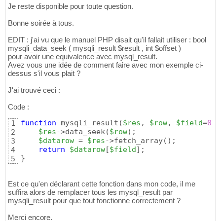
Je reste disponible pour toute question.
Bonne soirée à tous.
EDIT : j'ai vu que le manuel PHP disait qu'il fallait utiliser : bool
mysqli_data_seek ( mysqli_result $result , int $offset )
pour avoir une equivalence avec mysql_result.
Avez vous une idée de comment faire avec mon exemple ci-
dessus s'il vous plait ?
J'ai trouvé ceci :
Code :
function
 mysqli_result
(
$res
, 
$row
, 
$field
=
0
)
1
$res
->data_seek
(
$row
)
;

2
$datarow
 = 
$res
->fetch_array
(
)
;

3
return
$datarow
[
$field
]
4
}
5
Est ce qu'en déclarant cette fonction dans mon code, il me
suffira alors de remplacer tous les mysql_result par
mysqli_result pour que tout fonctionne correctement ?
Merci encore.