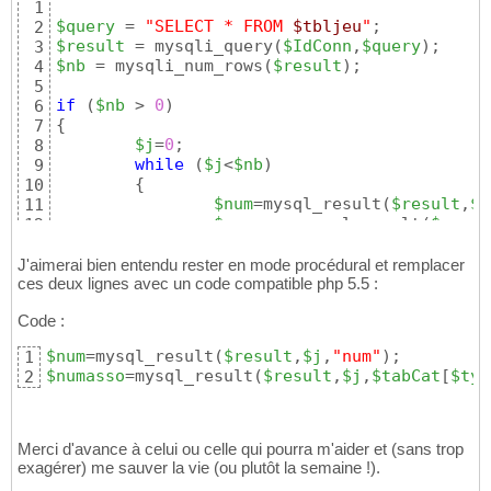
1
$query
 = 
"SELECT * FROM 
$tbljeu
"
2
$result
 = mysqli_query
(
$IdConn
,
$query
)
3
$nb
 = mysqli_num_rows
(
$result
)
; 

4
5
if
(
$nb
 > 
0
)
6
{
7
$j
=
0
;

8
while
(
$j
<
$nb
)
9
{
10
$num
=mysql_result
(
$result
,
$j
11
$numasso
=mysql_result
(
$resul
12
echo
"<br>Pour obtenir le nu
13
$j
++;

14
J'aimerai bien entendu rester en mode procédural et remplacer
}
ces deux lignes avec un code compatible php 5.5 :
15
}
16
Code :
$num
=mysql_result
(
$result
,
$j
,
"num"
)
1
$numasso
=mysql_result
(
$result
,
$j
,
$tabCat
[
$typ
2
Merci d'avance à celui ou celle qui pourra m'aider et (sans trop
exagérer) me sauver la vie (ou plutôt la semaine !).