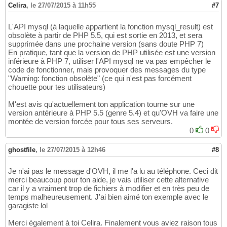
Celira
,
le 27/07/2015 à 11h55
#7
L'API mysql (à laquelle appartient la fonction mysql_result) est
obsolète à partir de PHP 5.5, qui est sortie en 2013, et sera
supprimée dans une prochaine version (sans doute PHP 7)
En pratique, tant que la version de PHP utilisée est une version
inférieure à PHP 7, utiliser l'API mysql ne va pas empêcher le
code de fonctionner, mais provoquer des messages du type
"Warning: fonction obsolète" (ce qui n'est pas forcément
chouette pour tes utilisateurs)
M'est avis qu'actuellement ton application tourne sur une
version antérieure à PHP 5.5 (genre 5.4) et qu'OVH va faire une
montée de version forcée pour tous ses serveurs.
0
0
ghostfile
,
le 27/07/2015 à 12h46
#8
Je n'ai pas le message d'OVH, il me l'a lu au téléphone. Ceci dit
merci beaucoup pour ton aide, je vais utiliser cette alternative
car il y a vraiment trop de fichiers à modifier et en très peu de
temps malheureusement. J'ai bien aimé ton exemple avec le
garagiste lol
Merci également à toi Celira. Finalement vous aviez raison tous