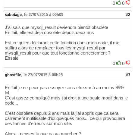
0
0
sabotage
,
le 27/07/2015 à 00h09
#2
J'ai sais que mysql_result deviendra bientôt obsolète
En fait, elle est déjà obsolète depuis deux ans
Est ce qu'en déclarant cette fonction dans mon code, il me
suffira alors de remplacer tous les mysql_result par
mysqli_result pour que tout fonctionne correctement ?
Essaie
0
0
ghostfile
,
le 27/07/2015 à 00h25
#3
En fait je ne peux pas essayer sans etre sur à au moins 99%
lol.
C'est assez compliqué mais j'ai droit à une seule modif dans le
code...
C'est obsolète depuis 2 ans mais là j'ai appris que ca sera
carrément inutilisable d'ici quelques mois... ce qui provoquera
des tonnes d'erreurs sur mon site.
Alors... penses tu que ca va marcher ?