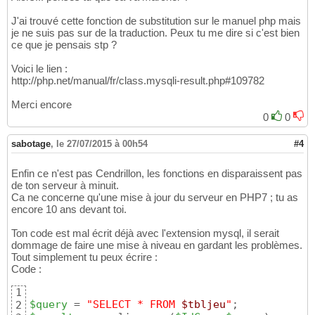
J'ai trouvé cette fonction de substitution sur le manuel php mais
je ne suis pas sur de la traduction. Peux tu me dire si c'est bien
ce que je pensais stp ?
Voici le lien :
http://php.net/manual/fr/class.mysqli-result.php#109782
Merci encore
0
0
sabotage
,
le 27/07/2015 à 00h54
#4
Enfin ce n'est pas Cendrillon, les fonctions en disparaissent pas
de ton serveur à minuit.
Ca ne concerne qu'une mise à jour du serveur en PHP7 ; tu as
encore 10 ans devant toi.
Ton code est mal écrit déjà avec l'extension mysql, il serait
dommage de faire une mise à niveau en gardant les problèmes.
Tout simplement tu peux écrire :
Code :
1
$query
 = 
"SELECT * FROM 
$tbljeu
"
2