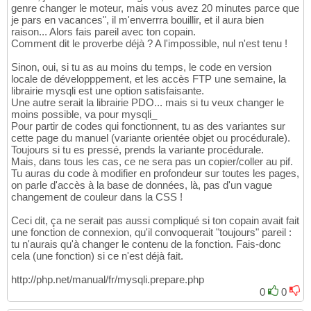
genre changer le moteur, mais vous avez 20 minutes parce que
je pars en vacances", il m'enverrra bouillir, et il aura bien
raison... Alors fais pareil avec ton copain.
Comment dit le proverbe déjà ? A l'impossible, nul n'est tenu !
Sinon, oui, si tu as au moins du temps, le code en version
locale de développpement, et les accès FTP une semaine, la
librairie mysqli est une option satisfaisante.
Une autre serait la librairie PDO... mais si tu veux changer le
moins possible, va pour mysqli_
Pour partir de codes qui fonctionnent, tu as des variantes sur
cette page du manuel (variante orientée objet ou procédurale).
Toujours si tu es pressé, prends la variante procédurale.
Mais, dans tous les cas, ce ne sera pas un copier/coller au pif.
Tu auras du code à modifier en profondeur sur toutes les pages,
on parle d'accès à la base de données, là, pas d'un vague
changement de couleur dans la CSS !
Ceci dit, ça ne serait pas aussi compliqué si ton copain avait fait
une fonction de connexion, qu'il convoquerait "toujours" pareil :
tu n'aurais qu'à changer le contenu de la fonction. Fais-donc
cela (une fonction) si ce n'est déjà fait.
http://php.net/manual/fr/mysqli.prepare.php
0
0