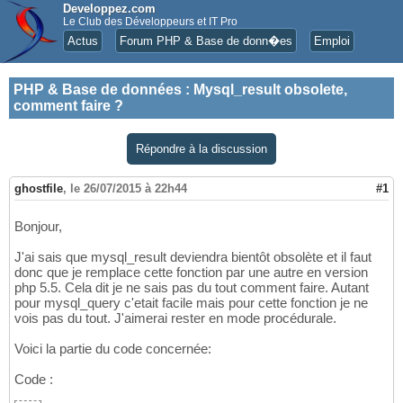
Developpez.com
Le Club des Développeurs et IT Pro
Actus
Forum PHP & Base de donn�es
Emploi
PHP & Base de données
:
Mysql_result obsolete,
comment faire ?
Répondre à la discussion
ghostfile
,
le 26/07/2015 à 22h44
#1
Bonjour,
J'ai sais que mysql_result deviendra bientôt obsolète et il faut
donc que je remplace cette fonction par une autre en version
php 5.5. Cela dit je ne sais pas du tout comment faire. Autant
pour mysql_query c'etait facile mais pour cette fonction je ne
vois pas du tout. J'aimerai rester en mode procédurale.
Voici la partie du code concernée:
Code :