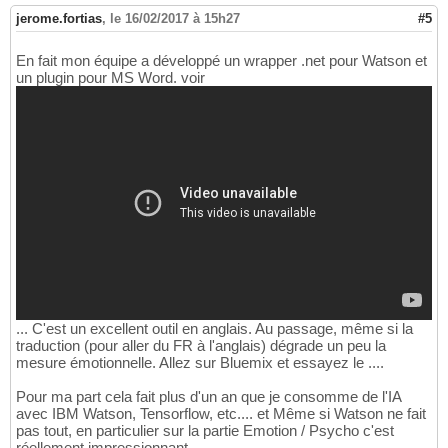
jerome.fortias
,
le 16/02/2017 à 15h27
#5
En fait mon équipe a développé un wrapper .net pour Watson et
un plugin pour MS Word. voir
... C'est un excellent outil en anglais. Au passage, même si la
traduction (pour aller du FR à l'anglais) dégrade un peu la
mesure émotionnelle. Allez sur Bluemix et essayez le ....
Pour ma part cela fait plus d'un an que je consomme de l'IA
avec IBM Watson, Tensorflow, etc.... et Même si Watson ne fait
pas tout, en particulier sur la partie Emotion / Psycho c'est
réellement impressionnant.