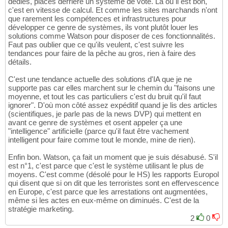
dédiés, placés derrière un système de vote. Là où il est bon,
c'est en vitesse de calcul. Et comme les sites marchands n'ont
que rarement les compétences et infrastructures pour
développer ce genre de systèmes, ils vont plutôt louer les
solutions comme Watson pour disposer de ces fonctionnalités.
Faut pas oublier que ce qu'ils veulent, c'est suivre les
tendances pour faire de la pêche au gros, rien à faire des
détails.
C'est une tendance actuelle des solutions d'IA que je ne
supporte pas car elles marchent sur le chemin du "faisons une
moyenne, et tout les cas particuliers c'est du bruit qu'il faut
ignorer". D'où mon côté assez expéditif quand je lis des articles
(scientifiques, je parle pas de la news DVP) qui mettent en
avant ce genre de systèmes et osent appeler ça une
"intelligence" artificielle (parce qu'il faut être vachement
intelligent pour faire comme tout le monde, mine de rien).
Enfin bon. Watson, ça fait un moment que je suis désabusé. S'il
est n°1, c'est parce que c'est le système utilisant le plus de
moyens. C'est comme (désolé pour le HS) les rapports Europol
qui disent que si on dit que les terroristes sont en effervescence
en Europe, c'est parce que les arrestations ont augmentées,
même si les actes en eux-même on diminués. C'est de la
stratégie marketing.
2
0