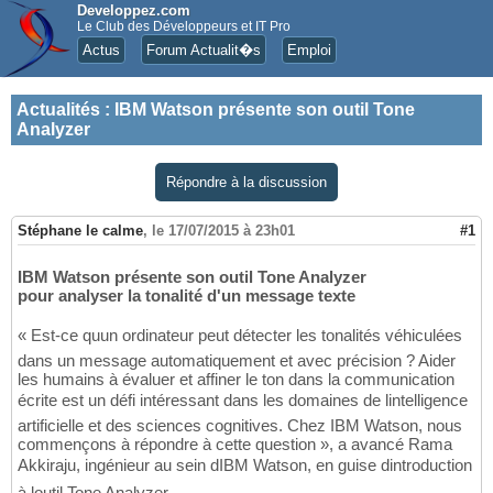
Developpez.com
Le Club des Développeurs et IT Pro
Actus
Forum Actualit�s
Emploi
Actualités
:
IBM Watson présente son outil Tone
Analyzer
Répondre à la discussion
Stéphane le calme
,
le 17/07/2015 à 23h01
#1
IBM Watson présente son outil Tone Analyzer
pour analyser la tonalité d'un message texte
« Est-ce quun ordinateur peut détecter les tonalités véhiculées
dans un message automatiquement et avec précision ? Aider
les humains à évaluer et affiner le ton dans la communication
écrite est un défi intéressant dans les domaines de lintelligence
artificielle et des sciences cognitives. Chez IBM Watson, nous
commençons à répondre à cette question », a avancé Rama
Akkiraju, ingénieur au sein dIBM Watson, en guise dintroduction
à loutil Tone Analyzer.