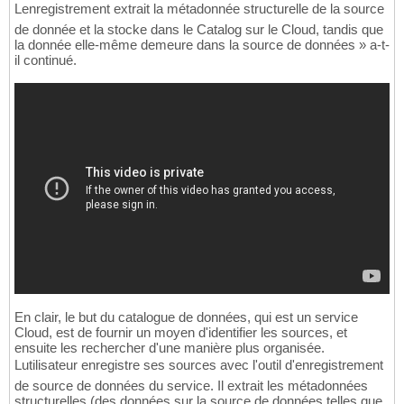
Lenregistrement extrait la métadonnée structurelle de la source
de donnée et la stocke dans le Catalog sur le Cloud, tandis que
la donnée elle-même demeure dans la source de données » a-t-
il continué.
En clair, le but du catalogue de données, qui est un service
Cloud, est de fournir un moyen d'identifier les sources, et
ensuite les rechercher d'une manière plus organisée.
Lutilisateur enregistre ses sources avec l'outil d'enregistrement
de source de données du service. Il extrait les métadonnées
structurelles (des données sur la source de données telles que