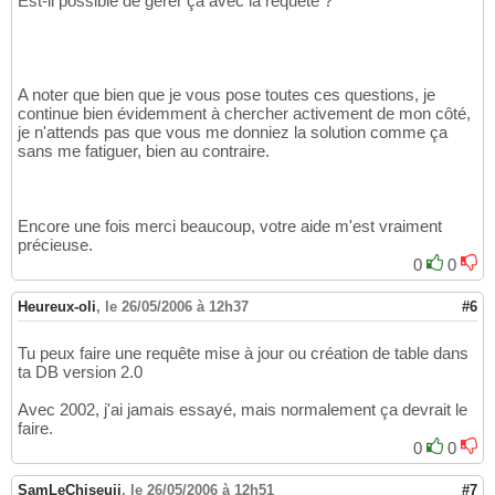
Est-il possible de gérer ça avec la requète ?
A noter que bien que je vous pose toutes ces questions, je
continue bien évidemment à chercher activement de mon côté,
je n'attends pas que vous me donniez la solution comme ça
sans me fatiguer, bien au contraire.
Encore une fois merci beaucoup, votre aide m'est vraiment
précieuse.
0
0
Heureux-oli
,
le 26/05/2006 à 12h37
#6
Tu peux faire une requête mise à jour ou création de table dans
ta DB version 2.0
Avec 2002, j'ai jamais essayé, mais normalement ça devrait le
faire.
0
0
SamLeChiseuji
,
le 26/05/2006 à 12h51
#7