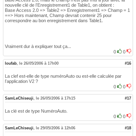
nouvelle clé de l'Enregistrement1 de Table1, on obtient :
Base Access 2.0 => Table2 => Enregistrement1 => Champ = 1
==> Hors maintenant, Champ devrait contenir 25 pour
correspondre au bon enregistrement dans Table1.
Vraiment dur à expliquer tout ça...
0
0
loufab
,
le 26/05/2006 à 17h00
#16
La clef est-elle de type numéroAuto ou est-elle calculée par
l'application V2 ?
0
0
SamLeChiseuji
,
le 26/05/2006 à 17h15
#17
La clé est de type NuméroAuto.
0
0
SamLeChiseuji
,
le 29/05/2006 à 12h06
#18