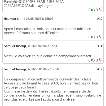
FamilyId=91C944F8-F3AB-41E9-902A-
2255A66E1C4A&displaylang=fr
0
0
Heureux-oli
,
le 26/05/2006 à 15h06
#10
Après l'installation du soft, on peut attacher des tables en
Access 2.0 sans aucunes difficultés.
0
0
SamLeChiseuji
,
le 26/05/2006 à 15h41
#11
Merci, je vais voir ce que donne ce composant Microsoft.
0
0
SamLeChiseuji
,
le 26/05/2006 à 15h50
#12
Ce composant Microsoft permet de convertir des fichiers
Access 2.0 au format Access 2003, hors ce n'est pas du tout
ce que je veux faire !
Comme je l'ai déjà dit, il m'est absolument impossible de
convertir ce fichier dans un format plus récent, sinon celui-ci ne
peut plus être utilisé par l'application d'analyse.