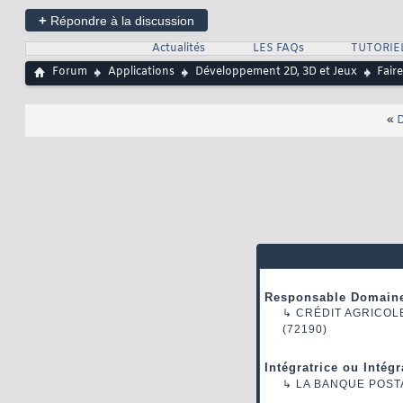
+
Répondre à la discussion
Actualités
LES FAQs
TUTORIE
Forum
Applications
Développement 2D, 3D et Jeux
Fair
«
D
Responsable Domaine
↳
CRÉDIT AGRICOL
(72190)
Intégratrice ou Intég
↳
LA BANQUE POST