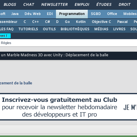
BLOGS
CHAT
NEWSLETTER
EMPLOI
ÉTUDES
DROIT
oft
Java
Dév. Web
EDI
Programmation
SGBD
Office
Mobiles
ssembleur
C
C++
C#
D
Go
Kotlin
Objective C
Pascal
Pe
LES FAQ
TUTORIELS
OUTILS
BIBLIOTHÈQUES
MÉDIAS
LIVRES
SO
ent !
Règles
e un Marble Madness 3D avec Unity : Déplacement de la balle
cement de la balle