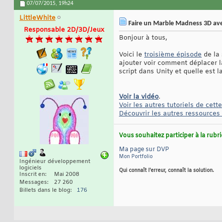
07/07/2015,
19h24
LittleWhite
Faire un Marble Madness 3D avec
Responsable 2D/3D/Jeux
Bonjour à tous,
Voici le
troisième épisode
de la 
ajouter voir comment déplacer la
script dans Unity et quelle est la
Voir la vidéo
.
Voir les autres tutoriels de cette
Découvrir les autres ressources 
Vous souhaitez participer à la rub
Ma page sur DVP
Mon Portfolio
Ingénieur développement
logiciels
Qui connaît l'erreur, connaît la solution.
Inscrit en
Mai 2008
Messages
27 260
Billets dans le blog
176