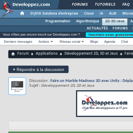
FORUMS
TUTORIELS
FAQ
DI/DSI Solutions d'entreprise
Cloud
IA
ALM
Micros
Programmation
Algorithmique
2D-3D-Jeux
A
ACTUALITÉS
FORUMS
Vous n'êtes pas encore inscrit sur Developpez.com ?
Inscrivez-vous gratuitem
Derniers messages
Actions
Réseau social
Blogs
Agenda
Chat
Forum
Applications
Développement 2D, 3D et Jeux
Fair
+
Répondre à la discussion
Discussion :
Faire un Marble Madness 3D avec Unity : Dépla
Sujet :
Développement 2D, 3D et Jeux