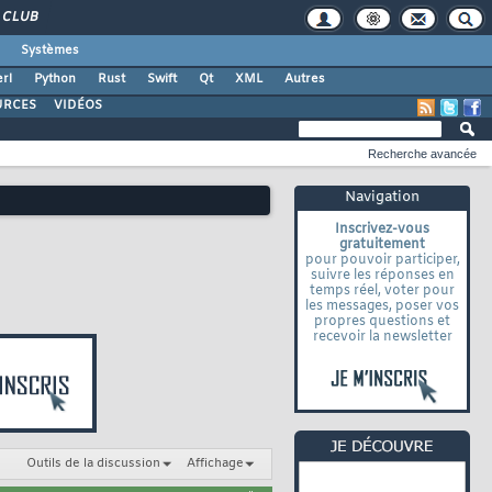
CLUB
Systèmes
rl
Python
Rust
Swift
Qt
XML
Autres
URCES
VIDÉOS
Recherche avancée
Navigation
Inscrivez-vous
gratuitement
pour pouvoir participer,
suivre les réponses en
temps réel, voter pour
les messages, poser vos
propres questions et
recevoir la newsletter
Outils de la discussion
Affichage