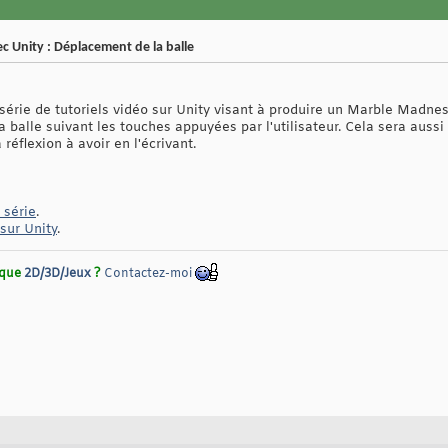
 Unity : Déplacement de la balle
série de tutoriels vidéo sur Unity visant à produire un Marble Madness
 balle suivant les touches appuyées par l'utilisateur. Cela sera auss
 réflexion à avoir en l'écrivant.
 série
.
sur Unity
.
rique
2D/3D/Jeux
?
Contactez-moi