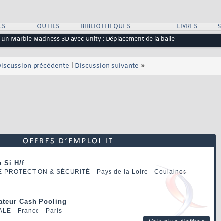
LS
OUTILS
BIBLIOTHEQUES
LIVRES
e un Marble Madness 3D avec Unity : Déplacement de la balle
iscussion précédente
|
Discussion suivante
»
 Si H/f
E PROTECTION & SÉCURITÉ
- Pays de la Loire - Coulaines
rateur Cash Pooling
ALE
- France - Paris