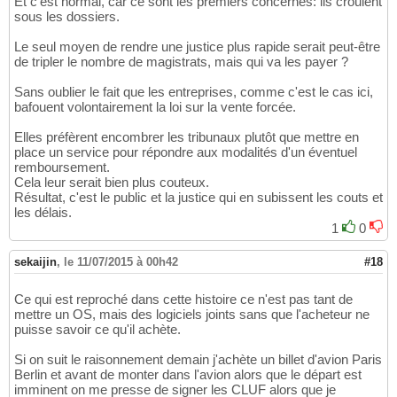
Et c'est normal, car ce sont les premiers concernés: ils croulent
sous les dossiers.
Le seul moyen de rendre une justice plus rapide serait peut-être
de tripler le nombre de magistrats, mais qui va les payer ?
Sans oublier le fait que les entreprises, comme c'est le cas ici,
bafouent volontairement la loi sur la vente forcée.
Elles préfèrent encombrer les tribunaux plutôt que mettre en
place un service pour répondre aux modalités d'un éventuel
remboursement.
Cela leur serait bien plus couteux.
Résultat, c'est le public et la justice qui en subissent les couts et
les délais.
1
0
sekaijin
,
le 11/07/2015 à 00h42
#18
Ce qui est reproché dans cette histoire ce n'est pas tant de
mettre un OS, mais des logiciels joints sans que l'acheteur ne
puisse savoir ce qu'il achète.
Si on suit le raisonnement demain j'achète un billet d'avion Paris
Berlin et avant de monter dans l'avion alors que le départ est
imminent on me presse de signer les CLUF alors que je