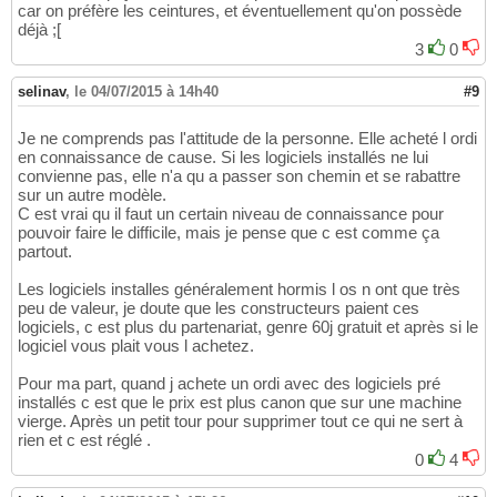
car on préfère les ceintures, et éventuellement qu'on possède
déjà ;[
3
0
selinav
,
le 04/07/2015 à 14h40
#9
Je ne comprends pas l'attitude de la personne. Elle acheté l ordi
en connaissance de cause. Si les logiciels installés ne lui
convienne pas, elle n'a qu a passer son chemin et se rabattre
sur un autre modèle.
C est vrai qu il faut un certain niveau de connaissance pour
pouvoir faire le difficile, mais je pense que c est comme ça
partout.
Les logiciels installes généralement hormis l os n ont que très
peu de valeur, je doute que les constructeurs paient ces
logiciels, c est plus du partenariat, genre 60j gratuit et après si le
logiciel vous plait vous l achetez.
Pour ma part, quand j achete un ordi avec des logiciels pré
installés c est que le prix est plus canon que sur une machine
vierge. Après un petit tour pour supprimer tout ce qui ne sert à
rien et c est réglé .
0
4