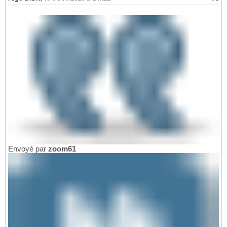
Envoyé par
zoom61