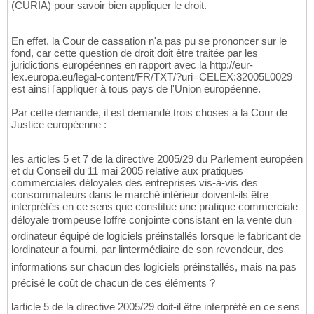
(CURIA) pour savoir bien appliquer le droit.
En effet, la Cour de cassation n'a pas pu se prononcer sur le
fond, car cette question de droit doit être traitée par les
juridictions européennes en rapport avec la http://eur-
lex.europa.eu/legal-content/FR/TXT/?uri=CELEX:32005L0029
est ainsi l'appliquer à tous pays de l'Union européenne.
Par cette demande, il est demandé trois choses à la Cour de
Justice européenne :
les articles 5 et 7 de la directive 2005/29 du Parlement européen
et du Conseil du 11 mai 2005 relative aux pratiques
commerciales déloyales des entreprises vis-à-vis des
consommateurs dans le marché intérieur doivent-ils être
interprétés en ce sens que constitue une pratique commerciale
déloyale trompeuse loffre conjointe consistant en la vente dun
ordinateur équipé de logiciels préinstallés lorsque le fabricant de
lordinateur a fourni, par lintermédiaire de son revendeur, des
informations sur chacun des logiciels préinstallés, mais na pas
précisé le coût de chacun de ces éléments ?
larticle 5 de la directive 2005/29 doit-il être interprété en ce sens