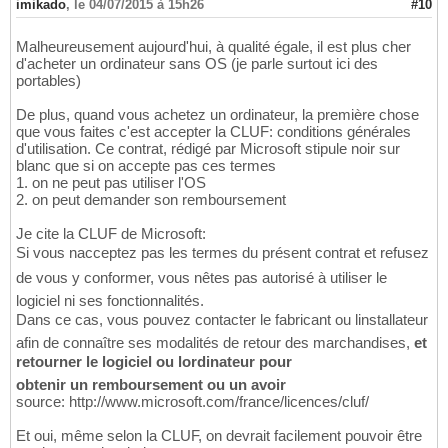
imikado
,
le 04/07/2015 à 15h26
#10
Malheureusement aujourd'hui, à qualité égale, il est plus cher
d'acheter un ordinateur sans OS (je parle surtout ici des
portables)
De plus, quand vous achetez un ordinateur, la première chose
que vous faites c'est accepter la CLUF: conditions générales
d'utilisation. Ce contrat, rédigé par Microsoft stipule noir sur
blanc que si on accepte pas ces termes
1. on ne peut pas utiliser l'OS
2. on peut demander son remboursement
Je cite la CLUF de Microsoft:
Si vous nacceptez pas les termes du présent contrat et refusez
de vous y conformer, vous nêtes pas autorisé à utiliser le
logiciel ni ses fonctionnalités.
Dans ce cas, vous pouvez contacter le fabricant ou linstallateur
afin de connaître ses modalités de retour des marchandises,
et
retourner le logiciel ou lordinateur pour
obtenir un remboursement ou un avoir
source: http://www.microsoft.com/france/licences/cluf/
Et oui, même selon la CLUF, on devrait facilement pouvoir être