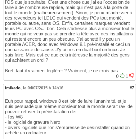
l'OS que je souhaite. C'est une chose que j'ai eu l'occasion de
faire à de nombreuse reprise, mais qui n'est pas à la porté de
tout le monde (malheureusement). Sinon, je peux m'adresser à
des revendeurs tel LDLC qui vendent des PCs tout monté,
portable ou autre, sans OS. Enfin, certaines marques vendent
leurs PC avec OS... bon. Cela s'adresse plus à monsieur tout le
monde qui ne veux pas se prendre la tête avec des installations
qui restent encore un peu obscure. J'ai acheté il y peu un
portable ACER, donc avec Windows 8.1 pré-installé et ceci un
connaissance de cause. J'y ai mis en dual-boot un linux. Je
sais faire. Mais est-ce que cela intéresse la majorité des gens
qui achètent un ordi ?
Bref, faut-il vraiment légiférer ? Vraiment, je ne crois pas.
0
1
imikado
,
le 04/07/2015 à 14h16
#7
Euh pour rappel, windows 8 est loin de faire l'unanimité, et je
suis persuadé que même monsieur tout le monde serait ravi de
pouvoir refuser la préinstallation de:
- l'os W8
- le logiciel de gravure Nero
- divers logiciels que l'on s'empresse de desinstaller quand on
achète un ordinateur