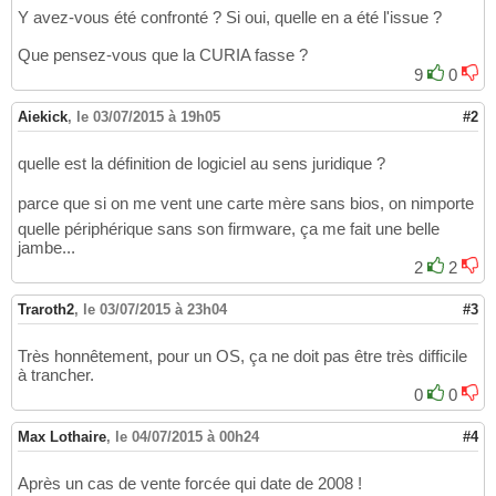
Y avez-vous été confronté ? Si oui, quelle en a été l'issue ?
Que pensez-vous que la CURIA fasse ?
9
0
Aiekick
,
le 03/07/2015 à 19h05
#2
quelle est la définition de logiciel au sens juridique ?
parce que si on me vent une carte mère sans bios, on nimporte
quelle périphérique sans son firmware, ça me fait une belle
jambe...
2
2
Traroth2
,
le 03/07/2015 à 23h04
#3
Très honnêtement, pour un OS, ça ne doit pas être très difficile
à trancher.
0
0
Max Lothaire
,
le 04/07/2015 à 00h24
#4
Après un cas de vente forcée qui date de 2008 !