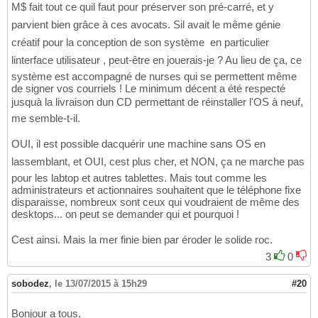
M$ fait tout ce quil faut pour préserver son pré-carré, et y
parvient bien grâce à ces avocats. Sil avait le même génie
créatif pour la conception de son système  en particulier
linterface utilisateur , peut-être en jouerais-je ? Au lieu de ça, ce
système est accompagné de nurses qui se permettent même
de signer vos courriels ! Le minimum décent a été respecté
jusquà la livraison dun CD permettant de réinstaller l'OS à neuf,
me semble-t-il.
OUI, il est possible dacquérir une machine sans OS en
lassemblant, et OUI, cest plus cher, et NON, ça ne marche pas
pour les labtop et autres tablettes. Mais tout comme les
administrateurs et actionnaires souhaitent que le téléphone fixe
disparaisse, nombreux sont ceux qui voudraient de même des
desktops... on peut se demander qui et pourquoi !
Cest ainsi. Mais la mer finie bien par éroder le solide roc.
3
0
sobodez
,
le 13/07/2015 à 15h29
#20
Bonjour a tous,