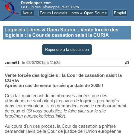
Developpez.com
Le Club des Développeurs et IT Pro
Actus
Forum Logiciels Libres & Open Source
Emploi
Logiciels Libres & Open Source
:
Vente forcée des
logiciels : la Cour de cassation saisit la CURIA
Répondre à la discussion
zoom61
,
le 03/07/2015 à 11h25
#1
Vente forcée des logiciels : la Cour de cassation saisit la
CURIA
Après un cas de vente forcée qui date de 2008 !
Cela fait maintenant de nombreuses années que des
utilisateurs ne souhaitent plus avoir de logiciels préchargés
dans leur ordinateur, ils en demandent donc le remboursement
de ceux-ci (
Si vous souhaitez le faire aller sur le site
http://non.aux.racketiciels.info/
).
Au cours d'un des procès, la Cour de cassation a préféré
demander l'avis de la Cour de justice de l'Union européenne