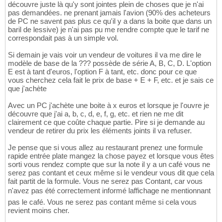
découvre juste là qu'y sont jointes plein de choses que je n'ai
pas demandées. ne prenant jamais l'avion (90% des acheteurs
de PC ne savent pas plus ce qu'il y a dans la boite que dans un
baril de lessive) je n'ai pas pu me rendre compte que le tarif ne
correspondait pas à un simple vol.
Si demain je vais voir un vendeur de voitures il va me dire le
modèle de base de la ??? possède de série A, B, C, D. L'option
E est à tant d'euros, l'option F à tant, etc. donc pour ce que
vous cherchez cela fait le prix de base + E + F, etc. et je sais ce
que j'achète
Avec un PC j'achète une boite à x euros et lorsque je l'ouvre je
découvre que j'ai a, b, c, d, e, f, g, etc. et rien ne me dit
clairement ce que coûte chaque partie. Pire si je demande au
vendeur de retirer du prix les éléments joints il va refuser.
Je pense que si vous allez au restaurant prenez une formule
rapide entrée plate mangez la chose payez et lorsque vous êtes
sorti vous rendez compte que sur la note il y a un café vous ne
serez pas contant et ceux même si le vendeur vous dit que cela
fait partit de la formule. Vous ne serez pas Contant, car vous
n'avez pas été correctement informé laffichage ne mentionnant
pas le café. Vous ne serez pas contant même si cela vous
revient moins cher.