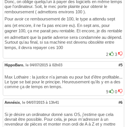
Donc, on oblige quelqu'un à payer des logiciels en même temps
que l'ordinateur. Soit, le mec porte plainte pour obtenir le
remboursement ( admettons environs 100 ).
Pour avoir ce remboursement de 100, le type a attendu sept
ans (et encore, il ne l'a pas encore eu). En sept ans, pour
gagner 100, ça me parait peu rentable. Et encore, je dis rentable
en admettant que la partie adverse sera condamnée au dépend.
Surtout qu'au final, si sa machine est devenu obsolète entre
temps, il devra repayer ces 100
2
3
HippoBaro
,
le 04/07/2015 à 02h03
#5
Max Lothaire : la justice n'a jamais eu pour but d'être profitable...
Le type se bat pour le principe. Heureusement qu'ils y en a des
comme ça de temps en temps.
9
0
Amnésix
,
le 04/07/2015 à 13h41
#6
Si je désire un ordinateur donné sans OS, j'estime que cela
devrait être possible. Pour cela, je peux m'adresser à un
revendeur de pièces et monter mon ordi de A à Z et y mettre