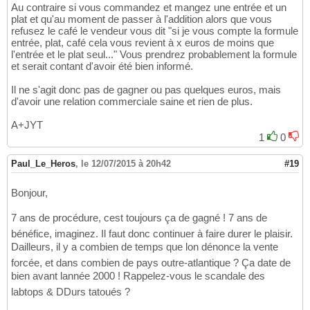
Au contraire si vous commandez et mangez une entrée et un
plat et qu'au moment de passer à l'addition alors que vous
refusez le café le vendeur vous dit "si je vous compte la formule
entrée, plat, café cela vous revient à x euros de moins que
l'entrée et le plat seul..." Vous prendrez probablement la formule
et serait contant d'avoir été bien informé.
Il ne s'agit donc pas de gagner ou pas quelques euros, mais
d'avoir une relation commerciale saine et rien de plus.
A+JYT
1
0
Paul_Le_Heros
,
le 12/07/2015 à 20h42
#19
Bonjour,
7 ans de procédure, cest toujours ça de gagné ! 7 ans de
bénéfice, imaginez. Il faut donc continuer à faire durer le plaisir.
Dailleurs, il y a combien de temps que lon dénonce la vente
forcée, et dans combien de pays outre-atlantique ? Ça date de
bien avant lannée 2000 ! Rappelez-vous le scandale des
labtops & DDurs tatoués ?